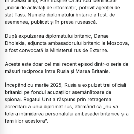
În același timp, FSB susține că au fost identificate
„indicii de activități de informații”, potrivit agenției de
stat Tass. Numele diplomatului britanic a fost, de
asemenea, publicat și în presa rusească.
După expulzarea diplomatului britanic, Danae
Dholakia, adjuncta ambasadorului britanic la Moscova,
a fost convocată la Ministerul rus de Externe.
Acesta este doar cel mai recent episod dintr-o serie de
măsuri reciproce între Rusia și Marea Britanie.
Începând cu martie 2025, Rusia a expulzat trei oficiali
britanici pe fondul acuzațiilor asemănătoare de
spionaj. Regatul Unit a răspuns prin retragerea
acreditării a unui diplomat rus, afirmând că
„nu va
tolera intimidarea personalului ambasadei britanice și a
familiilor acestora”
.