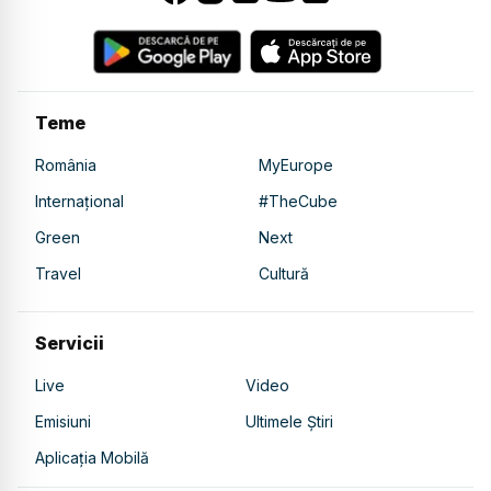
Teme
România
MyEurope
Internațional
#TheCube
Green
Next
Travel
Cultură
Servicii
Live
Video
Emisiuni
Ultimele Știri
Aplicația Mobilă