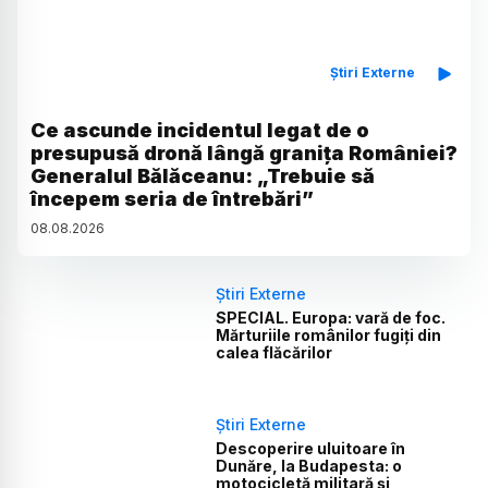
Știri Externe
Ce ascunde incidentul legat de o
presupusă dronă lângă granița României?
Generalul Bălăceanu: „Trebuie să
începem seria de întrebări”
08
.
08
.
2026
Știri Externe
SPECIAL. Europa: vară de foc.
Mărturiile românilor fugiți din
calea flăcărilor
Știri Externe
Descoperire uluitoare în
Dunăre, la Budapesta: o
motocicletă militară și