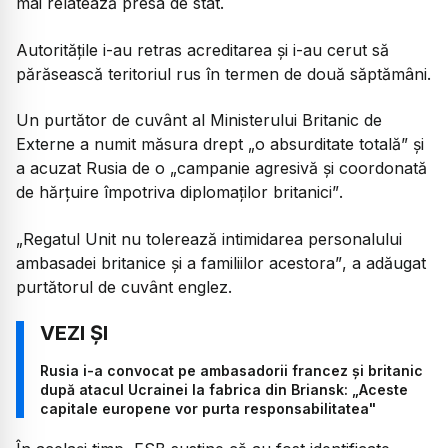
mai relatează presa de stat.
Autoritățile i-au retras acreditarea și i-au cerut să
părăsească teritoriul rus în termen de două săptămâni.
Un purtător de cuvânt al Ministerului Britanic de
Externe a numit măsura drept
„o absurditate totală”
și
a acuzat Rusia de o
„campanie agresivă și coordonată
de hărțuire împotriva diplomaților britanici”
.
„Regatul Unit nu tolerează intimidarea personalului
ambasadei britanice și a familiilor acestora”
, a adăugat
purtătorul de cuvânt englez.
Rusia i-a convocat pe ambasadorii francez și britanic
după atacul Ucrainei la fabrica din Briansk: „Aceste
capitale europene vor purta responsabilitatea"