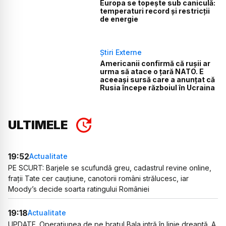
Europa se topește sub caniculă:
temperaturi record și restricții
de energie
Știri Externe
Americanii confirmă că rușii ar
urma să atace o țară NATO. E
aceeași sursă care a anunțat că
Rusia începe războiul în Ucraina
ULTIMELE
19:52
Actualitate
PE SCURT: Barjele se scufundă greu, cadastrul revine online,
frații Tate cer cauțiune, canotorii români strălucesc, iar
Moody’s decide soarta ratingului României
19:18
Actualitate
UPDATE. Operațiunea de pe brațul Bala intră în linie dreaptă. A