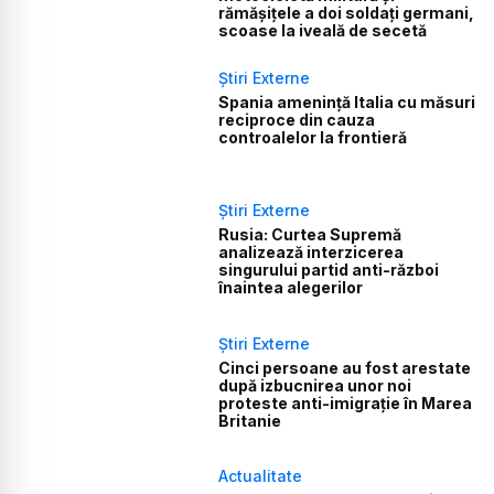
rămășițele a doi soldați germani,
scoase la iveală de secetă
Știri Externe
Spania amenință Italia cu măsuri
reciproce din cauza
controalelor la frontieră
Știri Externe
Rusia: Curtea Supremă
analizează interzicerea
singurului partid anti-război
înaintea alegerilor
Știri Externe
Cinci persoane au fost arestate
după izbucnirea unor noi
proteste anti-imigrație în Marea
Britanie
Actualitate