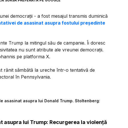
CA SURSĂ PREFERATĂ PE GOOGLE
reunei democraţii - a fost mesajul transmis duminică
tativei de asasinat asupra fostului preşedinte
dinte Trump la mitingul său de campanie. Îi doresc
sivitatea nu sunt atribute ale vreunei democraţii.
ohannis pe platforma X.
 rănit sâmbătă la ureche într-o tentativă de
ectoral în Pennsylvania.
a de asasinat asupra lui Donald Trump. Stoltenberg:
t asupra lui Trump: Recurgerea la violenţă