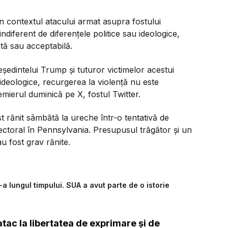
n contextul atacului armat asupra fostului
diferent de diferenţele politice sau ideologice,
ată sau acceptabilă.
şedintelui Trump şi tuturor victimelor acestui
u ideologice, recurgerea la violenţă nu este
remierul duminică pe X, fostul Twitter.
 rănit sâmbătă la ureche într-o tentativă de
lectoral în Pennsylvania. Presupusul trăgător şi un
u fost grav rănite.
a lungul timpului. SUA a avut parte de o istorie
tac la libertatea de exprimare şi de