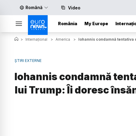
Română
Video
România
My Europe
Internați
>
Internațional
>
America
>
Iohannis condamnă tentativa d
ȘTIRI EXTERNE
Iohannis condamnă tenta
lui Trump: Îi doresc însă