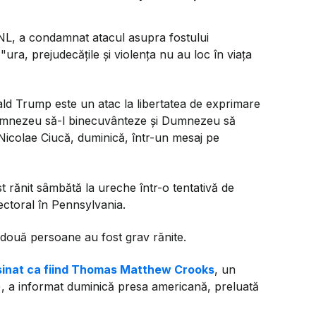
PNL, a condamnat atacul asupra fostului
ra, prejudecăţile şi violenţa nu au loc în viaţa
ld Trump este un atac la libertatea de exprimare
 Dumnezeu să-l binecuvânteze şi Dumnezeu să
Nicolae Ciucă, duminică, într-un mesaj pe
 rănit sâmbătă la ureche într-o tentativă de
ectoral în Pennsylvania.
e două persoane au fost grav rănite.
asinat ca fiind Thomas Matthew Crooks
, un
), a informat duminică presa americană, preluată