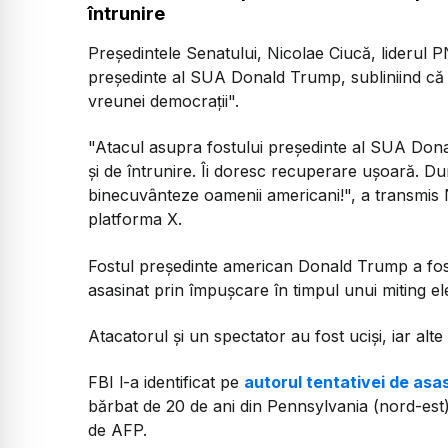
întrunire
Preşedintele Senatului, Nicolae Ciucă, liderul 
preşedinte al SUA Donald Trump, subliniind că "u
vreunei democraţii".
"Atacul asupra fostului preşedinte al SUA Dona
şi de întrunire. Îi doresc recuperare uşoară.
binecuvânteze oamenii americani!", a transmis 
platforma X.
Fostul preşedinte american Donald Trump a fost
asasinat prin împuşcare în timpul unui miting el
Atacatorul şi un spectator au fost ucişi, iar alt
FBI l-a identificat pe
autorul tentativei de as
bărbat de 20 de ani din Pennsylvania (nord-est
de AFP.