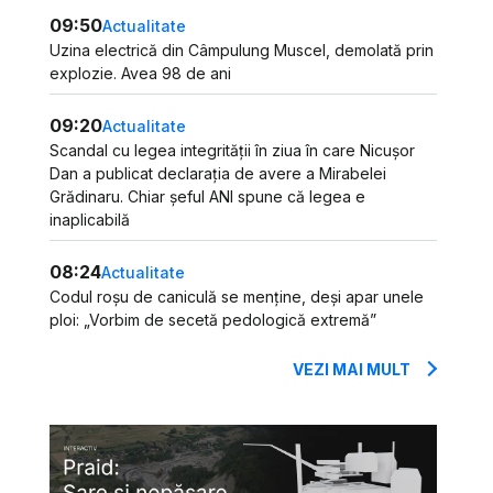
09:50
Actualitate
Uzina electrică din Câmpulung Muscel, demolată prin
explozie. Avea 98 de ani
09:20
Actualitate
Scandal cu legea integrității în ziua în care Nicușor
Dan a publicat declarația de avere a Mirabelei
Grădinaru. Chiar șeful ANI spune că legea e
inaplicabilă
08:24
Actualitate
Codul roșu de caniculă se menține, deși apar unele
ploi: „Vorbim de secetă pedologică extremă”
VEZI MAI MULT