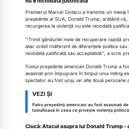
nu e niciodată justificată
Premierul Marcel Ciolacu a transmis un mesaj î
preşedinte al SUA, Donald Trump, arătând că, in
recurgerea la violenţă nu este niciodată justific
''Trimit gândurile mele de recuperare rapidă pre
atac oribil! Indiferent de diferenţele politice sa
niciodată justificată sau acceptabilă'', a scris p
Fostul preşedinte american Donald Trump a fost
asasinat prin împuşcare în timpul unui miting e
spectator au fost ucişi, iar alte două persoane a
Patru președinți americani au fost asasinați de-
tumultoasă în ceea ce privește violența politică
Ciucă: Atacul asupra lui Donald Trump - a