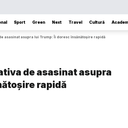
onal
Sport
Green
Next
Travel
Cultură
Academ
e asasinat asupra lui Trump: Îi doresc însănătoşire rapidă
tiva de asasinat asupra
nătoşire rapidă