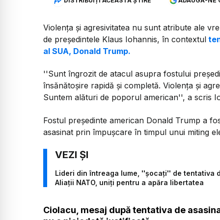
DISTRIBUIȚI ACEASTĂ ȘTIRE
ADAUGĂ-NE 
Violenţa şi agresivitatea nu sunt atribute ale v
de preşedintele Klaus Iohannis, în contextul
ten
al SUA, Donald Trump.
''Sunt îngrozit de atacul asupra fostului preşe
însănătoşire rapidă şi completă. Violenţa şi agre
Suntem alături de poporul american'', a scris I
Fostul preşedinte american Donald Trump a fost
asasinat prin împuşcare în timpul unui miting el
Lideri din întreaga lume, ''şocaţi'' de tentativ
Aliații NATO, uniți pentru a apăra libertatea
Ciolacu, mesaj după tentativa de asasina