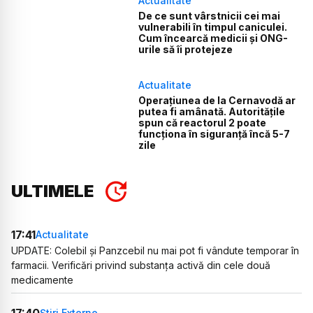
Actualitate
De ce sunt vârstnicii cei mai
vulnerabili în timpul caniculei.
Cum încearcă medicii și ONG-
urile să îi protejeze
Actualitate
Operațiunea de la Cernavodă ar
putea fi amânată. Autoritățile
spun că reactorul 2 poate
funcționa în siguranță încă 5-7
zile
ULTIMELE
17:41
Actualitate
UPDATE: Colebil și Panzcebil nu mai pot fi vândute temporar în
farmacii. Verificări privind substanța activă din cele două
medicamente
17:40
Știri Externe