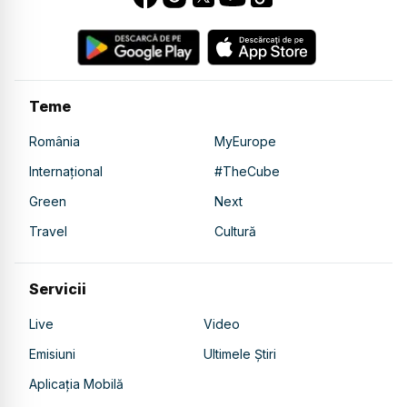
Teme
România
MyEurope
Internațional
#TheCube
Green
Next
Travel
Cultură
Servicii
Live
Video
Emisiuni
Ultimele Știri
Aplicația Mobilă