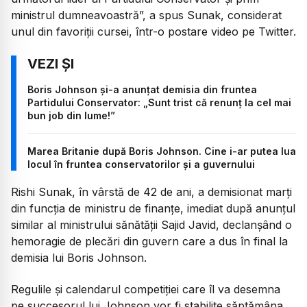
ministrul dumneavoastră”, a spus Sunak, considerat
unul din favoriţii cursei, într-o postare video pe Twitter.
Boris Johnson și-a anunțat demisia din fruntea
Partidului Conservator: „Sunt trist că renunț la cel mai
bun job din lume!”
Marea Britanie după Boris Johnson. Cine i-ar putea lua
locul în fruntea conservatorilor și a guvernului
Rishi Sunak, în vârstă de 42 de ani, a demisionat marţi
din funcţia de ministru de finanţe, imediat după anunţul
similar al ministrului sănătăţii Sajid Javid, declanşând o
hemoragie de plecări din guvern care a dus în final la
demisia lui Boris Johnson.
Regulile şi calendarul competiţiei care îl va desemna
pe succesorul lui Johnson vor fi stabilite săptămâna