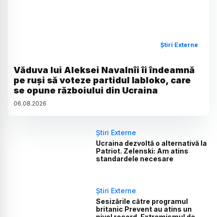
Știri Externe
Văduva lui Aleksei Navalnîi îi îndeamnă
pe ruși să voteze partidul Iabloko, care
se opune războiului din Ucraina
06
.
08
.
2026
Știri Externe
Ucraina dezvoltă o alternativă la
Patriot. Zelenski: Am atins
standardele necesare
Știri Externe
Sesizările către programul
britanic Prevent au atins un
nivel record. Extremismul de