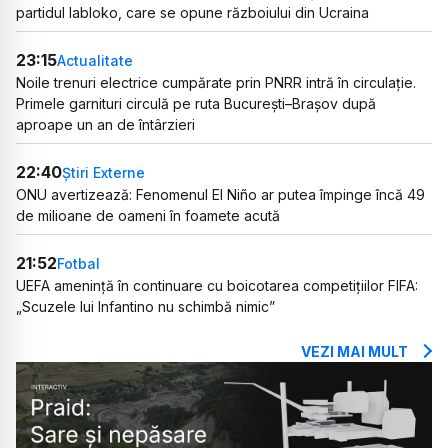
partidul Iabloko, care se opune războiului din Ucraina
23:15
Actualitate
Noile trenuri electrice cumpărate prin PNRR intră în circulație.
Primele garnituri circulă pe ruta București–Brașov după
aproape un an de întârzieri
22:40
Știri Externe
ONU avertizează: Fenomenul El Niño ar putea împinge încă 49
de milioane de oameni în foamete acută
21:52
Fotbal
UEFA amenință în continuare cu boicotarea competițiilor FIFA:
„Scuzele lui Infantino nu schimbă nimic”
VEZI MAI MULT