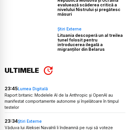
Republica Moldova și Ucraina
evaluează scăderea critică a
nivelului Nistrului și pregătesc
măsuri
Știri Externe
Lituania descoperă un al treilea
tunel folosit pentru
introducerea ilegală a
migranților din Belarus
ULTIMELE
23:45
Lumea Digitală
Raport britanic: Modelele AI de la Anthropic și OpenAI au
manifestat comportamente autonome și înșelătoare în timpul
testelor
23:34
Știri Externe
Văduva lui Aleksei Navalnîi îi îndeamnă pe ruși să voteze