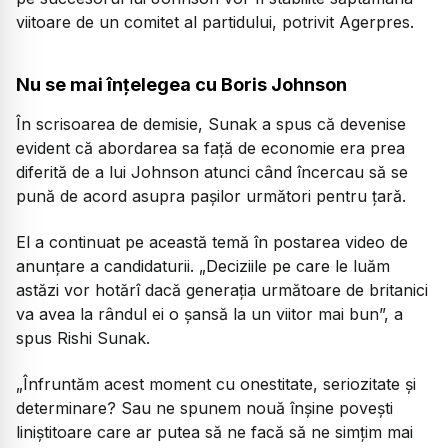
viitoare de un comitet al partidului, potrivit Agerpres.
Nu se mai înțelegea cu Boris Johnson
În scrisoarea de demisie, Sunak a spus că devenise
evident că abordarea sa faţă de economie era prea
diferită de a lui Johnson atunci când încercau să se
pună de acord asupra paşilor următori pentru ţară.
El a continuat pe această temă în postarea video de
anunţare a candidaturii. „Deciziile pe care le luăm
astăzi vor hotărî dacă generaţia următoare de britanici
va avea la rândul ei o şansă la un viitor mai bun”, a
spus Rishi Sunak.
„Înfruntăm acest moment cu onestitate, seriozitate şi
determinare? Sau ne spunem nouă înşine poveşti
liniştitoare care ar putea să ne facă să ne simţim mai