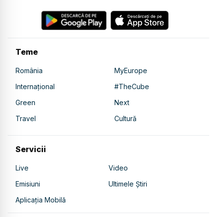
Teme
România
MyEurope
Internațional
#TheCube
Green
Next
Travel
Cultură
Servicii
Live
Video
Emisiuni
Ultimele Știri
Aplicația Mobilă