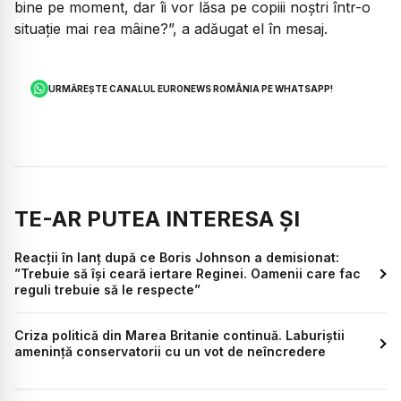
bine pe moment, dar îi vor lăsa pe copiii noştri într-o
situaţie mai rea mâine?”, a adăugat el în mesaj.
URMĂREȘTE CANALUL EURONEWS ROMÂNIA PE WHATSAPP!
TE-AR PUTEA INTERESA ȘI
Reacții în lanț după ce Boris Johnson a demisionat:
”Trebuie să își ceară iertare Reginei. Oamenii care fac
reguli trebuie să le respecte”
Criza politică din Marea Britanie continuă. Laburiştii
ameninţă conservatorii cu un vot de neîncredere