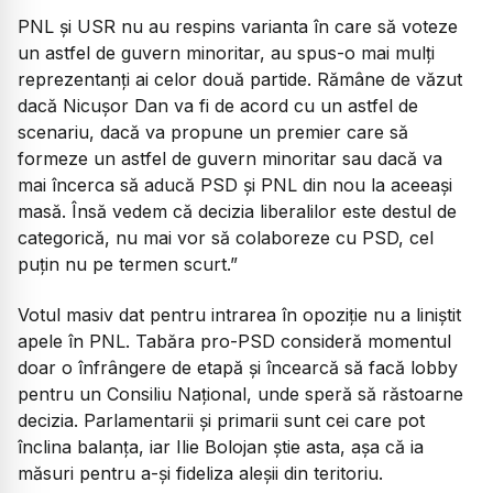
PNL și USR nu au respins varianta în care să voteze
un astfel de guvern minoritar, au spus-o mai mulți
reprezentanți ai celor două partide. Rămâne de văzut
dacă Nicușor Dan va fi de acord cu un astfel de
scenariu, dacă va propune un premier care să
formeze un astfel de guvern minoritar sau dacă va
mai încerca să aducă PSD și PNL din nou la aceeași
masă. Însă vedem că decizia liberalilor este destul de
categorică, nu mai vor să colaboreze cu PSD, cel
puțin nu pe termen scurt.”
Votul masiv dat pentru intrarea în opoziție nu a liniștit
apele în PNL. Tabăra pro-PSD consideră momentul
doar o înfrângere de etapă și încearcă să facă lobby
pentru un Consiliu Național, unde speră să răstoarne
decizia. Parlamentarii și primarii sunt cei care pot
înclina balanța, iar Ilie Bolojan știe asta, așa că ia
măsuri pentru a-și fideliza aleșii din teritoriu.