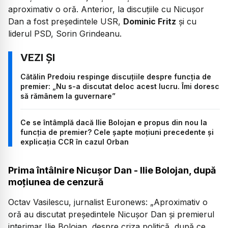
aproximativ o oră. Anterior, la discuțiile cu Nicușor
Dan a fost președintele USR,
Dominic Fritz
și cu
liderul PSD, Sorin Grindeanu.
Cătălin Predoiu respinge discuțiile despre funcția de
premier: „Nu s-a discutat deloc acest lucru. Îmi doresc
să rămânem la guvernare”
Ce se întâmplă dacă Ilie Bolojan e propus din nou la
funcția de premier? Cele șapte moțiuni precedente și
explicația CCR în cazul Orban
Prima întâlnire Nicușor Dan - Ilie Bolojan, după
moțiunea de cenzură
Octav Vasilescu, jurnalist Euronews:
„Aproximativ o
oră au discutat președintele Nicușor Dan și premierul
interimar Ilie Bolojan, despre criza politică, după ce