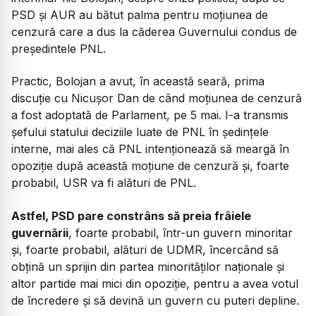
PSD și AUR au bătut palma pentru moțiunea de
cenzură care a dus la căderea Guvernului condus de
președintele PNL.
Practic, Bolojan a avut, în această seară, prima
discuție cu Nicușor Dan de când moțiunea de cenzură
a fost adoptată de Parlament, pe 5 mai. I-a transmis
șefului statului deciziile luate de PNL în ședințele
interne, mai ales că PNL intenționează să meargă în
opoziție după această moțiune de cenzură și, foarte
probabil, USR va fi alături de PNL.
Astfel, PSD pare constrâns să preia frâiele
guvernării
, foarte probabil, într-un guvern minoritar
și, foarte probabil, alături de UDMR, încercând să
obțină un sprijin din partea minorităților naționale și
altor partide mai mici din opoziție, pentru a avea votul
de încredere și să devină un guvern cu puteri depline.