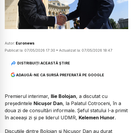
Watch
Autor:
Euronews
Publicat la:
07/05/2026 17:30
•
Actualizat la:
07/05/2026 18:47
DISTRIBUIȚI ACEASTĂ ȘTIRE
ADAUGĂ-NE CA SURSĂ PREFERATĂ PE GOOGLE
Premierul interimar,
Ilie Bolojan
, a discutat cu
președintele
Nicușor Dan
, la Palatul Cotroceni, în a
doua zi de consultări informale. Șeful statului l-a primit
în aceeași zi și pe liderul UDMR,
Kelemen Hunor
.
Discuțiile dintre Bolojan și Nicușor Dan au durat