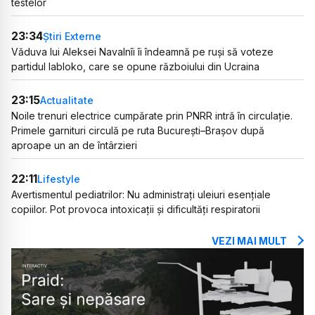
testelor
23:34
Știri Externe
Văduva lui Aleksei Navalnîi îi îndeamnă pe ruși să voteze
partidul Iabloko, care se opune războiului din Ucraina
23:15
Actualitate
Noile trenuri electrice cumpărate prin PNRR intră în circulație.
Primele garnituri circulă pe ruta București–Brașov după
aproape un an de întârzieri
22:11
Lifestyle
Avertismentul pediatrilor: Nu administrați uleiuri esențiale
copiilor. Pot provoca intoxicații și dificultăți respiratorii
VEZI MAI MULT