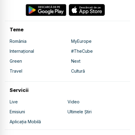
Teme
România
MyEurope
Internațional
#TheCube
Green
Next
Travel
Cultură
Servicii
Live
Video
Emisiuni
Ultimele Știri
Aplicația Mobilă