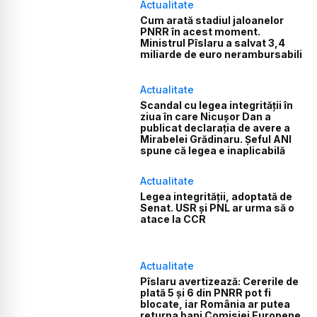
Actualitate
Cum arată stadiul jaloanelor
PNRR în acest moment.
Ministrul Pîslaru a salvat 3,4
miliarde de euro nerambursabili
Actualitate
Scandal cu legea integrității în
ziua în care Nicușor Dan a
publicat declarația de avere a
Mirabelei Grădinaru. Șeful ANI
spune că legea e inaplicabilă
Actualitate
Legea integrității, adoptată de
Senat. USR și PNL ar urma să o
atace la CCR
Actualitate
Pîslaru avertizează: Cererile de
plată 5 și 6 din PNRR pot fi
blocate, iar România ar putea
returna bani Comisiei Europene