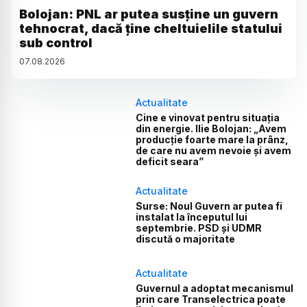
Bolojan: PNL ar putea susține un guvern
tehnocrat, dacă ține cheltuielile statului
sub control
07
.
08
.
2026
Actualitate
Cine e vinovat pentru situația
din energie. Ilie Bolojan: „Avem
producție foarte mare la prânz,
de care nu avem nevoie și avem
deficit seara”
Actualitate
Surse: Noul Guvern ar putea fi
instalat la începutul lui
septembrie. PSD și UDMR
discută o majoritate
Actualitate
Guvernul a adoptat mecanismul
prin care Transelectrica poate