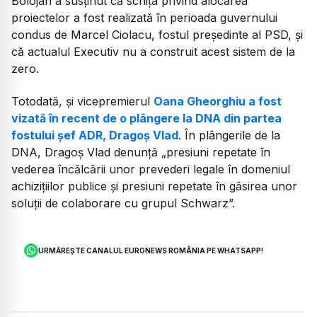
Bolojan a susținut că schița privind alocarea
proiectelor a fost realizată în perioada guvernului
condus de Marcel Ciolacu, fostul președinte al PSD, și
că actualul Executiv nu a construit acest sistem de la
zero.
Totodată, și vicepremierul
Oana Gheorghiu a fost
vizată în recent de o plângere la DNA din partea
fostului șef ADR, Dragoș Vlad
. În plângerile de la
DNA, Dragoș Vlad denunță
„presiuni repetate în
vederea încălcării unor prevederi legale în domeniul
achizițiilor publice și presiuni repetate în găsirea unor
soluții de colaborare cu grupul Schwarz”.
URMĂREȘTE CANALUL EURONEWS ROMÂNIA PE WHATSAPP!