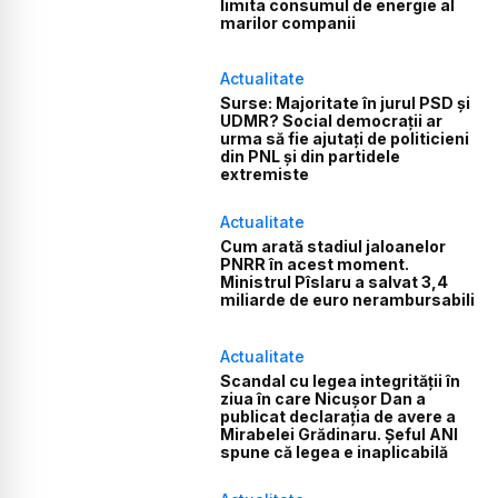
limita consumul de energie al
marilor companii
Actualitate
Surse: Majoritate în jurul PSD și
UDMR? Social democrații ar
urma să fie ajutați de politicieni
din PNL și din partidele
extremiste
Actualitate
Cum arată stadiul jaloanelor
PNRR în acest moment.
Ministrul Pîslaru a salvat 3,4
miliarde de euro nerambursabili
Actualitate
Scandal cu legea integrității în
ziua în care Nicușor Dan a
publicat declarația de avere a
Mirabelei Grădinaru. Șeful ANI
spune că legea e inaplicabilă