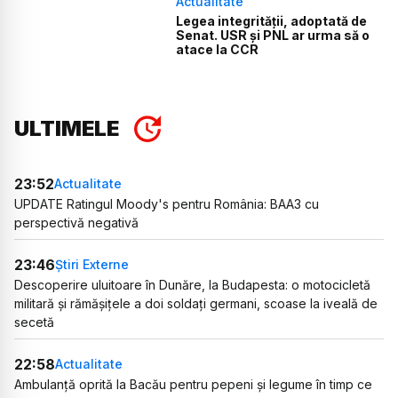
Actualitate
Legea integrității, adoptată de
Senat. USR și PNL ar urma să o
atace la CCR
ULTIMELE
23:52
Actualitate
UPDATE Ratingul Moody's pentru România: BAA3 cu
perspectivă negativă
23:46
Știri Externe
Descoperire uluitoare în Dunăre, la Budapesta: o motocicletă
militară și rămășițele a doi soldați germani, scoase la iveală de
secetă
22:58
Actualitate
Ambulanță oprită la Bacău pentru pepeni și legume în timp ce