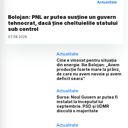
Actualitate
Bolojan: PNL ar putea susține un guvern
tehnocrat, dacă ține cheltuielile statului
sub control
07
.
08
.
2026
Actualitate
Cine e vinovat pentru situația
din energie. Ilie Bolojan: „Avem
producție foarte mare la prânz,
de care nu avem nevoie și avem
deficit seara”
Actualitate
Surse: Noul Guvern ar putea fi
instalat la începutul lui
septembrie. PSD și UDMR
discută o majoritate
Actualitate