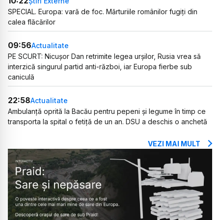
10:22
Știri Externe
SPECIAL. Europa: vară de foc. Mărturiile românilor fugiți din
calea flăcărilor
09:56
Actualitate
PE SCURT: Nicușor Dan retrimite legea urșilor, Rusia vrea să
interzică singurul partid anti-război, iar Europa fierbe sub
caniculă
22:58
Actualitate
Ambulanță oprită la Bacău pentru pepeni și legume în timp ce
transporta la spital o fetiță de un an. DSU a deschis o anchetă
VEZI MAI MULT