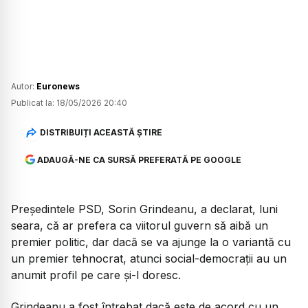
Autor:
Euronews
Publicat la:
18/05/2026 20:40
DISTRIBUIȚI ACEASTĂ ȘTIRE
ADAUGĂ-NE CA SURSĂ PREFERATĂ PE GOOGLE
Președintele PSD, Sorin Grindeanu, a declarat, luni
seara, că ar prefera ca viitorul guvern să aibă un
premier politic, dar dacă se va ajunge la o variantă cu
un premier tehnocrat, atunci social-democrații au un
anumit profil pe care și-l doresc.
Grindeanu a fost întrebat dacă este de acord cu un