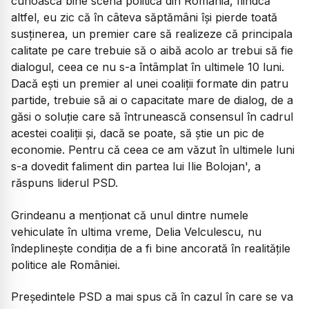
cunoască bine scena politică din România, fiindcă
altfel, eu zic că în câteva săptămâni își pierde toată
susținerea, un premier care să realizeze că principala
calitate pe care trebuie să o aibă acolo ar trebui să fie
dialogul, ceea ce nu s-a întâmplat în ultimele 10 luni.
Dacă ești un premier al unei coaliții formate din patru
partide, trebuie să ai o capacitate mare de dialog, de a
găsi o soluție care să întrunească consensul în cadrul
acestei coaliții și, dacă se poate, să știe un pic de
economie. Pentru că ceea ce am văzut în ultimele luni
s-a dovedit faliment din partea lui Ilie Bolojan', a
răspuns liderul PSD.
Grindeanu a menționat că unul dintre numele
vehiculate în ultima vreme, Delia Velculescu, nu
îndeplinește condiția de a fi bine ancorată în realitățile
politice ale României.
Președintele PSD a mai spus că în cazul în care se va