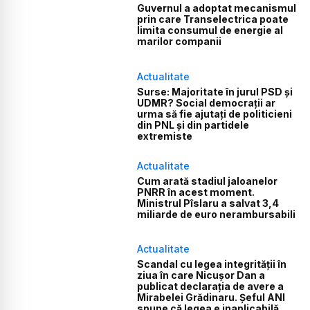
Guvernul a adoptat mecanismul
prin care Transelectrica poate
limita consumul de energie al
marilor companii
Actualitate
Surse: Majoritate în jurul PSD și
UDMR? Social democrații ar
urma să fie ajutați de politicieni
din PNL și din partidele
extremiste
Actualitate
Cum arată stadiul jaloanelor
PNRR în acest moment.
Ministrul Pîslaru a salvat 3,4
miliarde de euro nerambursabili
Actualitate
Scandal cu legea integrității în
ziua în care Nicușor Dan a
publicat declarația de avere a
Mirabelei Grădinaru. Șeful ANI
spune că legea e inaplicabilă