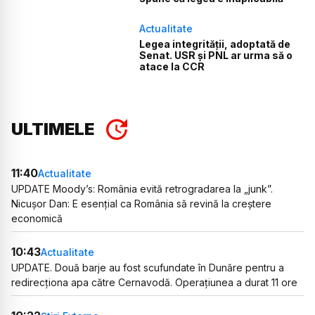
Actualitate
Legea integrității, adoptată de
Senat. USR și PNL ar urma să o
atace la CCR
ULTIMELE
11:40
Actualitate
UPDATE Moody’s: România evită retrogradarea la „junk”.
Nicușor Dan: E esențial ca România să revină la creștere
economică
10:43
Actualitate
UPDATE. Două barje au fost scufundate în Dunăre pentru a
redirecționa apa către Cernavodă. Operațiunea a durat 11 ore