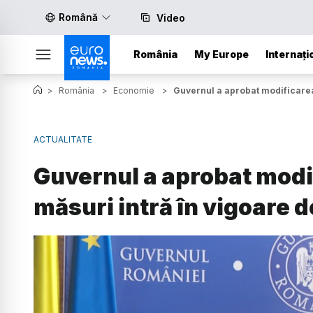
Română
Video
România
My Europe
Internați
>
România
>
Economie
>
Guvernul a aprobat modificarea 
ACTUALITATE
Guvernul a aprobat modif
măsuri intră în vigoare d