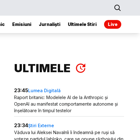
ic
Emisiuni
Jurnaliști
Ultimele Stiri
Live
ULTIMELE
23:45
Lumea Digitală
Raport britanic: Modelele AI de la Anthropic și
OpenAI au manifestat comportamente autonome și
înșelătoare în timpul testelor
23:34
Știri Externe
Văduva lui Aleksei Navalnîi îi îndeamnă pe ruși să
voteze partidul Iabloko, care se opune războiului din