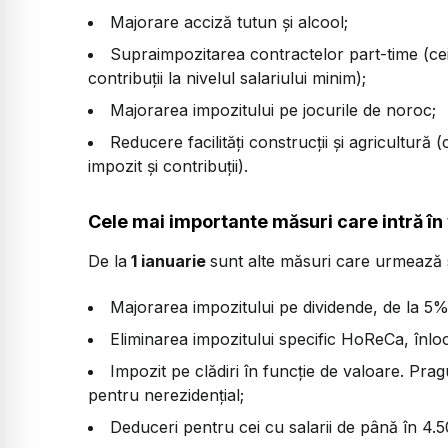
Majorare acciză tutun și alcool;
Supraimpozitarea contractelor part-time (cei
contribuții la nivelul salariului minim);
Majorarea impozitului pe jocurile de noroc;
Reducere facilități construcții și agricultură 
impozit și contribuții).
Cele mai importante măsuri care intră în
De la
1 ianuarie
sunt alte măsuri care urmează s
Majorarea impozitului pe dividende, de la 5
Eliminarea impozitului specific HoReCa, înloc
Impozit pe clădiri în funcție de valoare. Pra
pentru nerezidențial;
Deduceri pentru cei cu salarii de până în 4.50