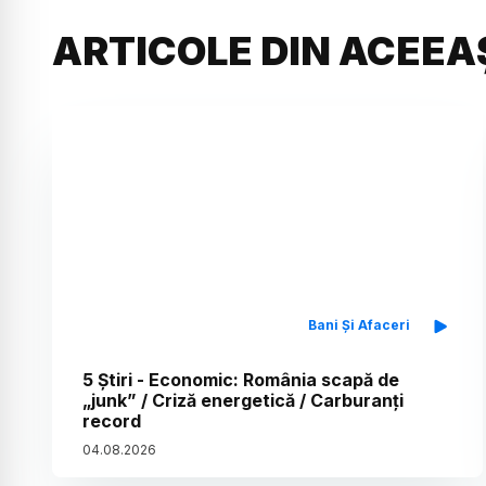
ARTICOLE DIN ACEEA
Bani Și Afaceri
5 Știri - Economic: România scapă de
„junk” / Criză energetică / Carburanți
record
04
.
08
.
2026