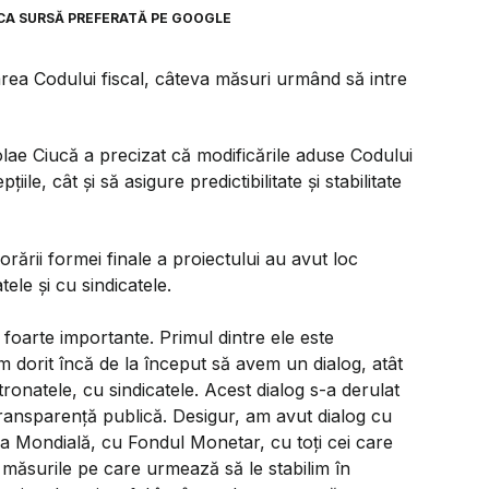
CA SURSĂ PREFERATĂ PE GOOGLE
area Codului fiscal, câteva măsuri urmând să intre
lae Ciucă a precizat că modificările aduse Codului
ile, cât și să asigure predictibilitate și stabilitate
rării formei finale a proiectului au avut loc
tele și cu sindicatele.
foarte importante. Primul dintre ele este
Am dorit încă de la început să avem un dialog, atât
ronatele, cu sindicatele. Acest dialog s-a derulat
transparenţă publică. Desigur, am avut dialog cu
anca Mondială, cu Fondul Monetar, cu toţi cei care
 măsurile pe care urmează să le stabilim în