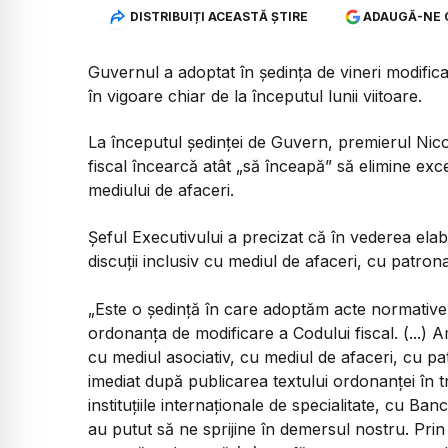
DISTRIBUIȚI ACEASTĂ ȘTIRE
ADAUGĂ-NE 
Guvernul a adoptat în ședința de vineri modific
în vigoare chiar de la începutul lunii viitoare.
La începutul ședinței de Guvern, premierul Nico
fiscal încearcă atât „să înceapă” să elimine excepți
mediului de afaceri.
Şeful Executivului a precizat că în vederea elabo
discuţii inclusiv cu mediul de afaceri, cu patrona
„Este o şedinţă în care adoptăm acte normative 
ordonanţa de modificare a Codului fiscal. (...) 
cu mediul asociativ, cu mediul de afaceri, cu pat
imediat după publicarea textului ordonanţei în 
instituţiile internaţionale de specialitate, cu B
au putut să ne sprijine în demersul nostru. Prin