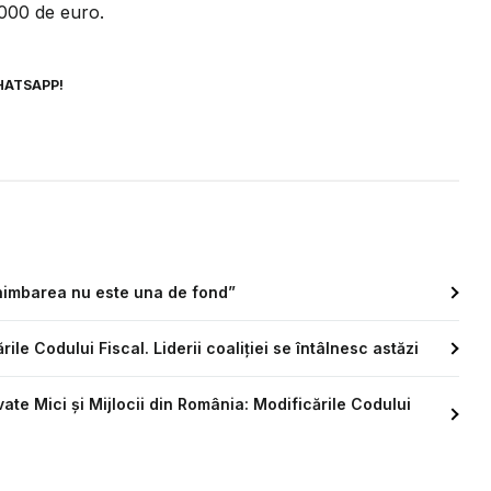
000 de euro.
HATSAPP!
chimbarea nu este una de fond”
ile Codului Fiscal. Liderii coaliției se întâlnesc astăzi
ivate Mici şi Mijlocii din România: Modificările Codului