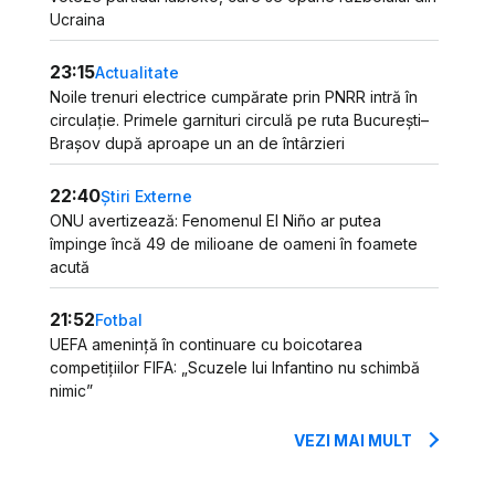
Ucraina
23:15
Actualitate
Noile trenuri electrice cumpărate prin PNRR intră în
circulație. Primele garnituri circulă pe ruta București–
Brașov după aproape un an de întârzieri
22:40
Știri Externe
ONU avertizează: Fenomenul El Niño ar putea
împinge încă 49 de milioane de oameni în foamete
acută
21:52
Fotbal
UEFA amenință în continuare cu boicotarea
competițiilor FIFA: „Scuzele lui Infantino nu schimbă
nimic”
VEZI MAI MULT