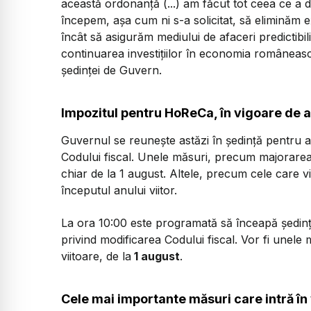
această ordonanţă (...) am făcut tot ceea ce a d
începem, aşa cum ni s-a solicitat, să eliminăm ex
încât să asigurăm mediului de afaceri predictibil
continuarea investiţiilor în economia românească
şedinţei de Guvern.
Impozitul pentru
HoReCa, în vigoare de an
Guvernul se reunește astăzi în ședință pentru 
Codului fiscal. Unele măsuri, precum majorarea a
chiar de la 1 august. Altele, precum cele care 
începutul anului viitor.
La ora 10:00 este programată să înceapă ședin
privind modificarea Codului fiscal. Vor fi unele 
viitoare, de la
1 august
.
Cele mai importante măsuri care intră în 