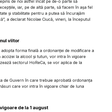
epins de noi astfel încât pe de-o parte să
cepţiile, iar, pe de altă parte, să facem în aşa fel
itate şi stabilitate pentru a putea să încurajăm
”, a declarat Nicolae Ciucă, vineri, la începutul
ul viitor
a adopta forma finală a ordonanței de modificare a
ccizei la alcool și tutun, vor intra în vigoare
vizează sectorul HoReCa, se vor aplica de la
ța de Guvern în care trebuie aprobată ordonanța
măsuri care vor intra în vigoare chiar de luna
vigoare de la 1 august