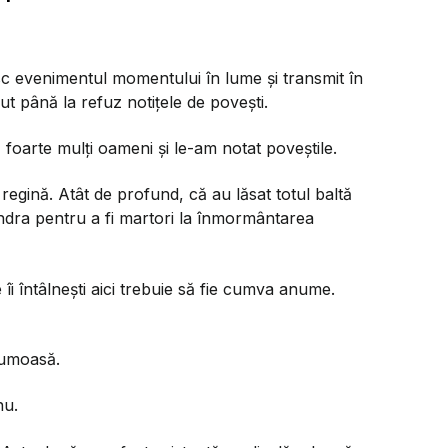
 evenimentul momentului în lume și transmit în
 până la refuz notițele de povești.
 foarte mulți oameni și le-am notat poveștile.
egină. Atât de profund, că au lăsat totul baltă
ondra pentru a fi martori la înmormântarea
îi întâlnești aici trebuie să fie cumva anume.
rumoasă.
nu.