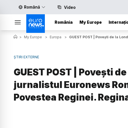
Română
Video
România
My Europe
Internați
>
My Europe
>
Europa
>
GUEST POST | Povești de la Lond
ȘTIRI EXTERNE
GUEST POST | Povești de 
jurnalistul Euronews Rom
Povestea Reginei. Regin