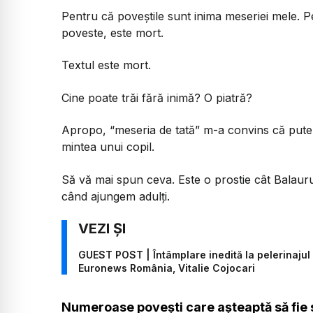
Pentru că poveștile sunt inima meseriei mele. Pe
poveste, este mort.
Textul este mort.
Cine poate trăi fără inimă? O piatră?
Apropo, “meseria de tată” m-a convins că puter
mintea unui copil.
Să vă mai spun ceva. Este o prostie cât Balau
când ajungem adulți.
GUEST POST | Întâmplare inedită la pelerinajul d
Euronews România, Vitalie Cojocari
Numeroase povești care așteaptă să fie