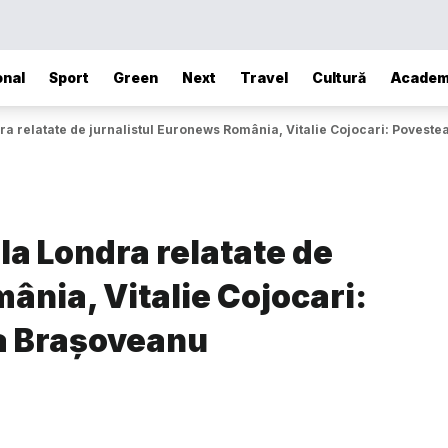
onal
Sport
Green
Next
Travel
Cultură
Academ
ra relatate de jurnalistul Euronews România, Vitalie Cojocari: Povest
la Londra relatate de
ânia, Vitalie Cojocari:
a Brașoveanu