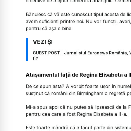
colective de a ajuta oameni la ananghie. Oameni
Bănuiesc că vă este cunoscut tipul acesta de lid
avem suficienți printre noi. Nu vor funcții, averi
pentru că așa e bine.
GUEST POST | Jurnalistul Euronews România, Vit
fi?
Atașamentul față de Regina Elisabeta a I
De ce spun asta? A vorbit foarte ușor în numel
susținut că românii din Birmingham o regretă pe 
Mi-a spus apoi că nu putea să lipsească de la F
pentru cea care a fost Regina Elisabeta a II-a.
Este foarte mândră că a făcut parte din sistemu