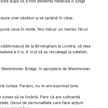
 Asta după ce a fost asistentă medicală o lungă
uza unei căzături și se sprijină în cârje.
 pune ceva în minte. Nici măcar un menisc făcut
călătorească de la Birmingham la Londra, să stea
sabeta a II-a. A vrut să se reculeagă la catafalc.
 Westminster Bridge, în apropiere de Westminster
ârte lumea. Pardon, nu m-am exprimat bine.
lumea să se învârtă. Pare că are suficientă
etate. Genul de personalitate care face acțiuni