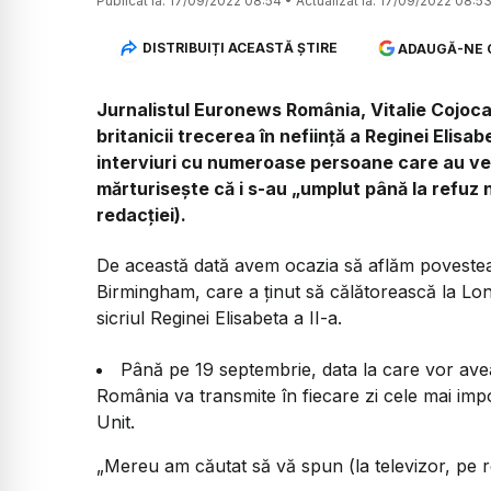
Publicat la:
17/09/2022 08:54
•
Actualizat la:
17/09/2022 08:5
DISTRIBUIȚI ACEASTĂ ȘTIRE
ADAUGĂ-NE 
Jurnalistul Euronews România, Vitalie Cojocar
britanicii trecerea în neființă a Reginei Elisab
interviuri cu numeroase persoane care au venit
mărturisește că i s-au „umplut până la refuz 
redacției).
De această dată avem ocazia să aflăm poveste
Birmingham, care a ținut să călătorească la Lo
sicriul Reginei Elisabeta a II-a.
Până pe 19 septembrie, data la care vor avea
România va transmite în fiecare zi cele mai impor
Unit.
„Mereu am căutat să vă spun (la televizor, pe reț