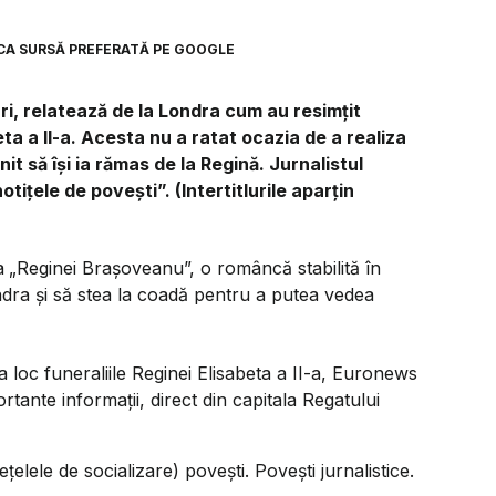
3
CA SURSĂ PREFERATĂ PE GOOGLE
i, relatează de la Londra cum au resimțit
eta a II-a. Acesta nu a ratat ocazia de a realiza
 să își ia rămas de la Regină. Jurnalistul
notițele de povești”.
(Intertitlurile aparțin
a
„Reginei Brașoveanu”, o româncă stabilită în
ndra și să stea la coadă pentru a putea vedea
 loc funeraliile Reginei Elisabeta a II-a, Euronews
tante informații, direct din capitala Regatului
elele de socializare) povești. Povești jurnalistice.