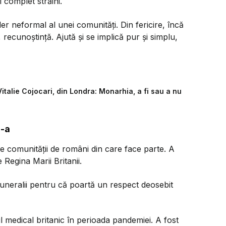
 complet străini.
er neformal al unei comunități. Din fericire, încă
, recunoștință. Ajută și se implică pur și simplu,
alie Cojocari, din Londra: Monarhia, a fi sau a nu
I-a
e comunității de români din care face parte. A
Regina Marii Britanii.
uneralii pentru că poartă un respect deosebit
l medical britanic în perioada pandemiei. A fost