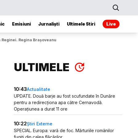
ic
Emisiuni
Jurnaliști
Ultimele Stiri
Live
ea Reginei. Regina Brașoveanu
ULTIMELE
10:43
Actualitate
UPDATE. Două barje au fost scufundate în Dunăre
pentru a redirecționa apa către Cernavodă.
Operațiunea a durat 11 ore
10:22
Știri Externe
SPECIAL. Europa: vară de foc. Mărturiile românilor
fugiți din calea flăcărilor