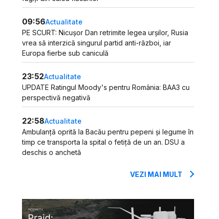
09:56
Actualitate
PE SCURT: Nicușor Dan retrimite legea urșilor, Rusia
vrea să interzică singurul partid anti-război, iar
Europa fierbe sub caniculă
23:52
Actualitate
UPDATE Ratingul Moody's pentru România: BAA3 cu
perspectivă negativă
22:58
Actualitate
Ambulanță oprită la Bacău pentru pepeni și legume în
timp ce transporta la spital o fetiță de un an. DSU a
deschis o anchetă
VEZI MAI MULT