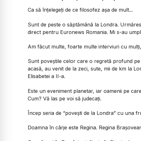
Ca să înțelegeți de ce filosofez așa de mult...
Sunt de peste o săptămână la Londra. Urmăresc
direct pentru Euronews Romania. Mi s-au umplut
Am făcut multe, foarte multe interviuri cu mulți,
Sunt poveștile celor care o regretă profund pe r
acasă, au venit de la zeci, sute, mii de km la L
Elisabetei a II-a.
Este un eveniment planetar, iar oamenii pe care 
Cum? Vă las pe voi să judecați.
Încep seria de “povești de la Londra” cu una f
Doamna în cârje este Regina. Regina Brașovea