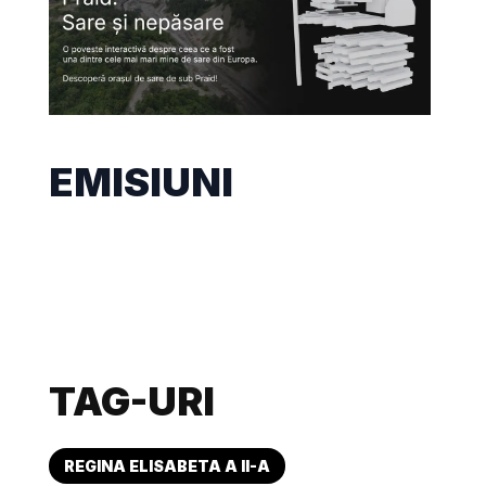
EMISIUNI
TAG-URI
REGINA ELISABETA A II-A