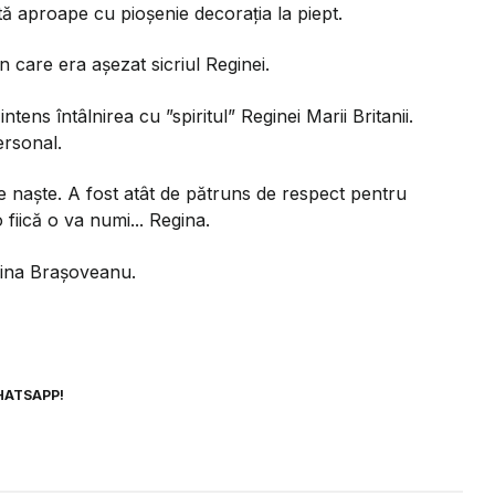
tă aproape cu pioșenie decorația la piept.
n care era așezat sicriul Reginei.
ens întâlnirea cu ”spiritul” Reginei Marii Britanii.
ersonal.
 se naște. A fost atât de pătruns de respect pentru
fiică o va numi... Regina.
gina Brașoveanu.
HATSAPP!