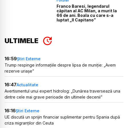
Franco Baresi, legendarul
căpitan al AC Milan, a murit la
66 de ani. Boala cu care s-a
luptat „Il Capitano”
ULTIMELE
16:59
Știri Externe
Trump respinge informațiile despre lipsa de muniție: „Avem
rezerve uriașe”
16:47
Actualitate
Avertismentul unui expert hidrolog: „Dunărea traversează una
dintre cele mai grave perioade din ultimele decenii”
16:16
Știri Externe
UE discută un sprijin financiar suplimentar pentru Spania după
criza migranților din Ceuta