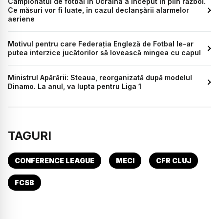
Campionatul de fotbal în Ucraina a început în plin război.
Ce măsuri vor fi luate, în cazul declanșării alarmelor
aeriene
Motivul pentru care Federația Engleză de Fotbal le-ar
putea interzice jucătorilor să lovească mingea cu capul
Ministrul Apărării: Steaua, reorganizată după modelul
Dinamo. La anul, va lupta pentru Liga 1
TAGURI
CONFERENCE LEAGUE
MECI
CFR CLUJ
FCSB