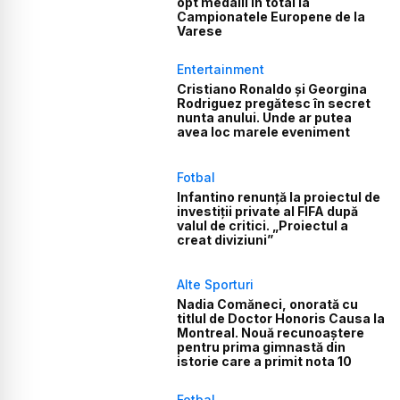
opt medalii în total la
Campionatele Europene de la
Varese
Entertainment
Cristiano Ronaldo și Georgina
Rodriguez pregătesc în secret
nunta anului. Unde ar putea
avea loc marele eveniment
Fotbal
Infantino renunță la proiectul de
investiții private al FIFA după
valul de critici. „Proiectul a
creat diviziuni”
Alte Sporturi
Nadia Comăneci, onorată cu
titlul de Doctor Honoris Causa la
Montreal. Nouă recunoaștere
pentru prima gimnastă din
istorie care a primit nota 10
Fotbal