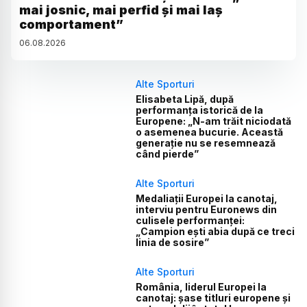
mai josnic, mai perfid și mai laș
comportament”
06
.
08
.
2026
Alte Sporturi
Elisabeta Lipă, după
performanța istorică de la
Europene: „N-am trăit niciodată
o asemenea bucurie. Această
generație nu se resemnează
când pierde”
Alte Sporturi
Medaliații Europei la canotaj,
interviu pentru Euronews din
culisele performanței:
„Campion ești abia după ce treci
linia de sosire”
Alte Sporturi
România, liderul Europei la
canotaj: șase titluri europene și