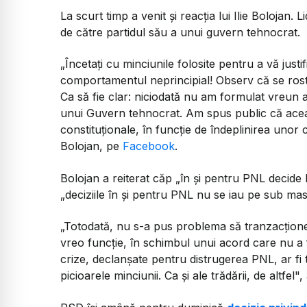
La scurt timp a venit și reacția lui Ilie Bolojan
de către partidul său a unui guvern tehnocrat.
„Încetaţi cu minciunile folosite pentru a vă just
comportamentul neprincipial! Observ că se rostog
Ca să fie clar: niciodată nu am formulat vreun a
unui Guvern tehnocrat. Am spus public că aceasta
constituţionale, în funcţie de îndeplinirea unor c
Bolojan, pe
Facebook
.
Bolojan a reiterat căp „în şi pentru PNL decide P
„deciziile în şi pentru PNL nu se iau pe sub mas
„Totodată, nu s-a pus problema să tranzacţion
vreo funcţie, în schimbul unui acord care nu a f
crize, declanşate pentru distrugerea PNL, ar fi
picioarele minciunii. Ca şi ale trădării, de altfe