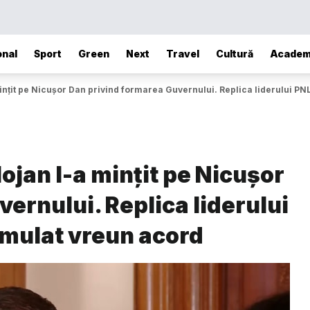
onal
Sport
Green
Next
Travel
Cultură
Academ
ințit pe Nicușor Dan privind formarea Guvernului. Replica liderului PN
ojan l-a mințit pe Nicușor
ernului. Replica liderului
rmulat vreun acord