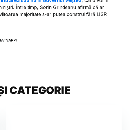
d intrarea sau nu în Guvernul Veștea
, când vor fi
niștri. Între timp, Sorin Grindeanu afirmă că ar
 viitoarea majoritate s-ar putea construi fără USR
HATSAPP!
ȘI CATEGORIE