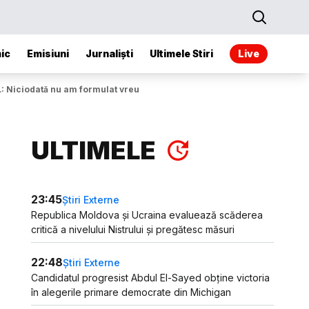
ic
Emisiuni
Jurnaliști
Ultimele Stiri
Live
L: Niciodată nu am formulat vreun acord
ULTIMELE
23:45
Știri Externe
Republica Moldova și Ucraina evaluează scăderea
critică a nivelului Nistrului și pregătesc măsuri
22:48
Știri Externe
Candidatul progresist Abdul El-Sayed obține victoria
în alegerile primare democrate din Michigan