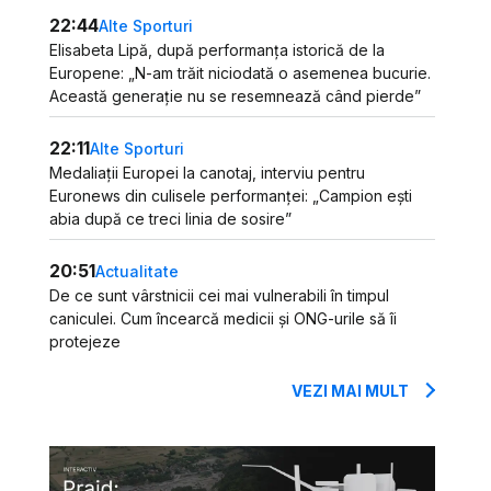
22:44
Alte Sporturi
Elisabeta Lipă, după performanța istorică de la
Europene: „N-am trăit niciodată o asemenea bucurie.
Această generație nu se resemnează când pierde”
22:11
Alte Sporturi
Medaliații Europei la canotaj, interviu pentru
Euronews din culisele performanței: „Campion ești
abia după ce treci linia de sosire”
20:51
Actualitate
De ce sunt vârstnicii cei mai vulnerabili în timpul
caniculei. Cum încearcă medicii și ONG-urile să îi
protejeze
VEZI MAI MULT