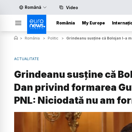
Română
Video
România
My Europe
Internați
>
România
>
Politic
>
Grindeanu susține că Bolojan l-a m
ACTUALITATE
Grindeanu susține că Bol
Dan privind formarea Guv
PNL: Niciodată nu am fo