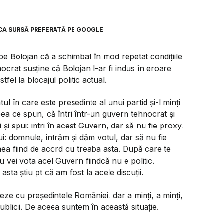
CA SURSĂ PREFERATĂ PE GOOGLE
e Bolojan că a schimbat în mod repetat condițiile
crat susține că Bolojan l-ar fi indus în eroare
fel la blocajul politic actual.
l în care este președinte al unui partid și-l minți
eea ce spun, că întri într-un guvern tehnocrat și
ii și spui: intri în acest Guvern, dar să nu fie proxy,
spui: domnule, intrăm și dăm votul, dar să nu fie
lumea fiind de acord cu treaba asta. După care te
 nu vei vota acel Guvern fiindcă nu e politic.
sta știu pt că am fost la acele discuții.
neze cu președintele României, dar a minți, a minți,
ublicii. De aceea suntem în această situație.