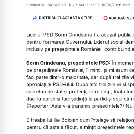
Publicat la:
18/06/2026 11:17
•
Actualizat la:
18/06/2026 12:15
DISTRIBUIȚI ACEASTĂ ȘTIRE
ADAUGĂ-NE 
Liderul PSD Sorin Grindeanu l-a acuzat public p
pentru formarea Guvernului. Liderul social-demo
inclusiv pe președintele României, contribuind ast
Sorin Grindeanu, președintele PSD:
În momentu
pe președintele României, îl minți, și-mi asum c
faci parte dintr-o majoritate, dar după trei zile v
apropiați ai PSD-ului. După alte trei zile vii și 
secretari de stat și prefecți, între timp, toată 
duci la partid și faci ședință la partid și spui că
(Reporter: Asta v-a transmis președintele?) Nu, a
E treaba lui Ilie Bolojan cum înțelege să relațio
pentru că asta a făcut, a mințit președintele rep