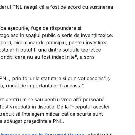
. Liderul PNL neagă că a fost de acord cu susținerea
ifica eşecurile, fuga de răspundere şi
olesc în spaţiul public o serie de invenţii toxice.
cord, nici măcar de principiu, pentru învestirea
 ar fi putut fi una dintre soluţiile teoretice
ondiţii care nu au fost îndeplinite", a scris
NL, prin forurile statutare şi prin vot deschis” şi
ă, oricât de importantă ar fi aceasta”.
ez pentru mine sau pentru vreo altă persoană
ost vreodată în discuţie. De la începutul acestei
 trebuit să înţelegem măcar cât de scurte sunt
l", a adăugat preşedintele PNL.