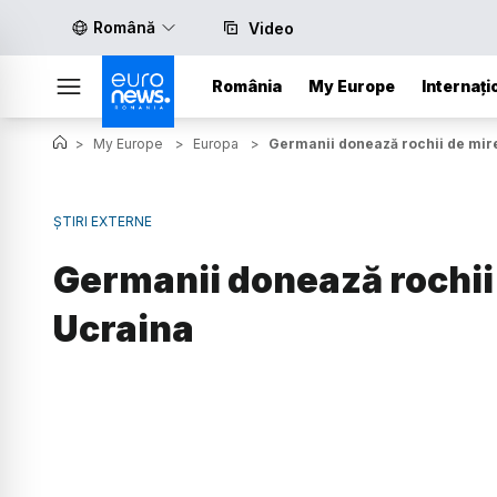
Română
Video
România
My Europe
Internați
>
My Europe
>
Europa
>
Germanii donează rochii de mir
ȘTIRI EXTERNE
Germanii donează rochii
Ucraina