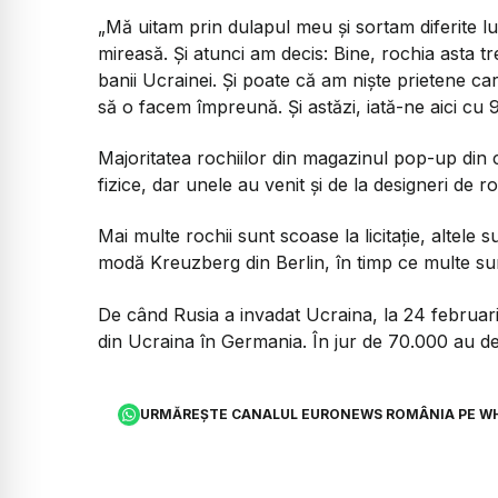
„Mă uitam prin dulapul meu și sortam diferite l
mireasă. Și atunci am decis: Bine, rochia asta t
banii Ucrainei. Și poate că am niște prietene ca
să o facem împreună. Și astăzi, iată-ne aici cu
Majoritatea rochiilor din magazinul pop-up din
fizice, dar unele au venit și de la designeri de r
Mai multe rochii sunt scoase la licitație, altele 
modă Kreuzberg din Berlin, în timp ce multe su
De când Rusia a invadat Ucraina, la 24 februar
din Ucraina în Germania. În jur de 70.000 au d
URMĂREȘTE CANALUL EURONEWS ROMÂNIA PE W