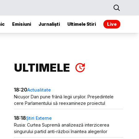
ic
Emisiuni
Jurnaliști
Ultimele Stiri
Live
ULTIMELE
18:20
Actualitate
Nicușor Dan pune frână legii urșilor. Președintele
cere Parlamentului să reexamineze proiectul
18:18
Știri Externe
Rusia: Curtea Supremă analizează interzicerea
singurului partid anti-război înaintea alegerilor