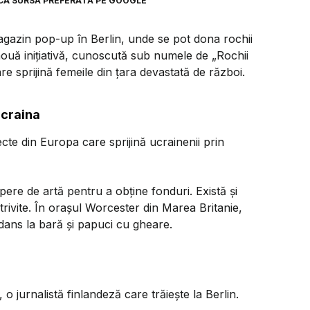
CA SURSĂ PREFERATĂ PE GOOGLE
agazin pop-up în Berlin, unde se pot dona rochii
nouă inițiativă, cunoscută sub numele de „Rochii
re sprijină femeile din țara devastată de război.
Ucraina
ecte din Europa care sprijină ucrainenii prin
 opere de artă pentru a obține fonduri. Există și
rivite. În orașul Worcester din Marea Britanie,
 dans la bară și papuci cu gheare.
 jurnalistă finlandeză care trăiește la Berlin.