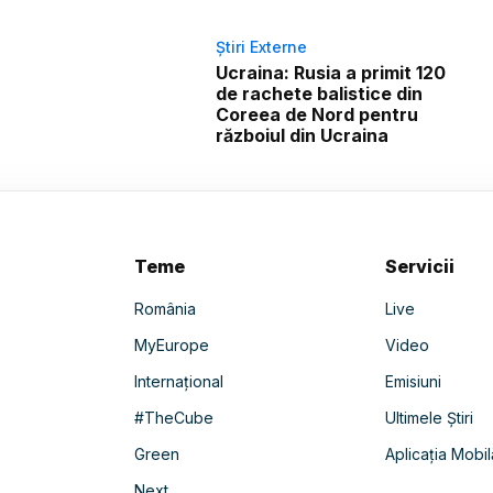
Știri Externe
Ucraina: Rusia a primit 120
de rachete balistice din
Coreea de Nord pentru
războiul din Ucraina
Teme
Servicii
România
Live
MyEurope
Video
Internațional
Emisiuni
#TheCube
Ultimele Știri
Green
Aplicația Mobil
Next