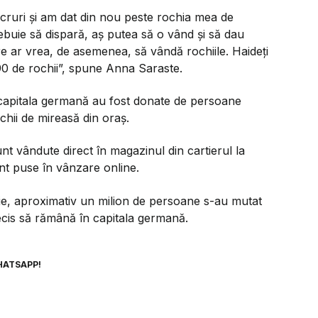
ucruri și am dat din nou peste rochia mea de
rebuie să dispară, aș putea să o vând și să dau
re ar vrea, de asemenea, să vândă rochiile. Haideți
 90 de rochii”, spune Anna Saraste.
 capitala germană au fost donate de persoane
ochii de mireasă din oraș.
sunt vândute direct în magazinul din cartierul la
nt puse în vânzare online.
ie, aproximativ un milion de persoane s-au mutat
ecis să rămână în capitala germană.
HATSAPP!