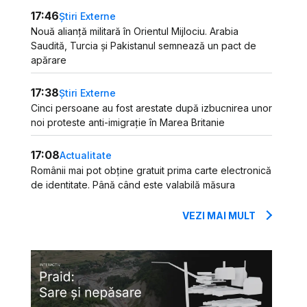
17:46
Știri Externe
Nouă alianță militară în Orientul Mijlociu. Arabia
Saudită, Turcia și Pakistanul semnează un pact de
apărare
17:38
Știri Externe
Cinci persoane au fost arestate după izbucnirea unor
noi proteste anti-imigrație în Marea Britanie
17:08
Actualitate
Românii mai pot obține gratuit prima carte electronică
de identitate. Până când este valabilă măsura
VEZI MAI MULT