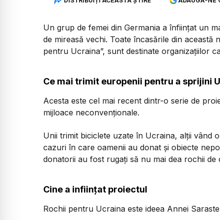
DISTRIBUIȚI ACEASTĂ ȘTIRE
ADAUGĂ-NE 
Un grup de femei din Germania a înființat un m
de mireasă vechi. Toate încasările din această 
pentru Ucraina”, sunt destinate organizațiilor ca
Ce mai trimit europenii pentru a sprijini 
Acesta este cel mai recent dintr-o serie de proi
mijloace neconvenționale.
Unii trimit biciclete uzate în Ucraina, alții vând
cazuri în care oamenii au donat și obiecte nepot
donatorii au fost rugați să nu mai dea rochii de
Cine a inființat proiectul
Rochii pentru Ucraina este ideea Annei Saraste, o