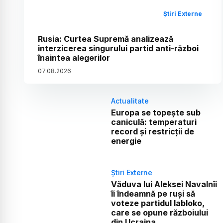
Știri Externe
Rusia: Curtea Supremă analizează
interzicerea singurului partid anti-război
înaintea alegerilor
07
.
08
.
2026
Actualitate
Europa se topește sub
caniculă: temperaturi
record și restricții de
energie
Știri Externe
Văduva lui Aleksei Navalnîi
îi îndeamnă pe ruși să
voteze partidul Iabloko,
care se opune războiului
din Ucraina