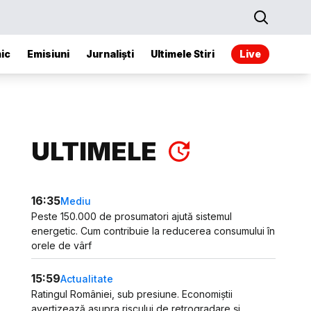
ic
Emisiuni
Jurnaliști
Ultimele Stiri
Live
ULTIMELE
16:35
Mediu
Peste 150.000 de prosumatori ajută sistemul
energetic. Cum contribuie la reducerea consumului în
orele de vârf
15:59
Actualitate
Ratingul României, sub presiune. Economiștii
avertizează asupra riscului de retrogradare și