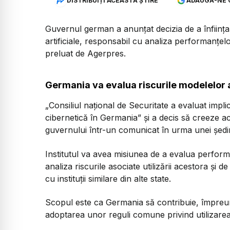
DISTRIBUIȚI ACEASTĂ ȘTIRE
ADAUGĂ-NE 
Guvernul german a anunțat decizia de a înființa u
artificiale, responsabil cu analiza performanțel
preluat de Agerpres.
Germania va evalua riscurile modelelor a
„Consiliul național de Securitate a evaluat impl
cibernetică în Germania”
și a decis să creeze ac
guvernului într-un comunicat în urma unei ședinț
Institutul va avea misiunea de a evalua performan
analiza riscurile asociate utilizării acestora și
cu instituții similare din alte state.
Scopul este ca Germania să contribuie, împreună 
adoptarea unor reguli comune privind utilizarea int