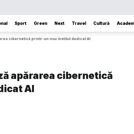
onal
Sport
Green
Next
Travel
Cultură
Academ
ea cibernetică printr-un nou institut dedicat AI
ză apărarea cibernetică
dicat AI