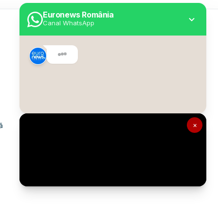
Euronews România
Canal WhatsApp
Utile
Despre Euronews
Declarație accesibilitate
Politica Cookie
Politica de confidențialitate
×
ă
Formular de contact
Transparență în utilizarea AI
Gestionați preferințele