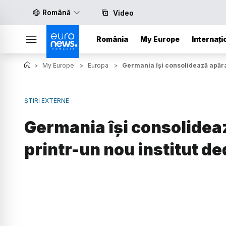
Română
Video
România
My Europe
Internați
>
My Europe
>
Europa
>
Germania își consolidează apărar
ȘTIRI EXTERNE
Germania își consolidea
printr-un nou institut de