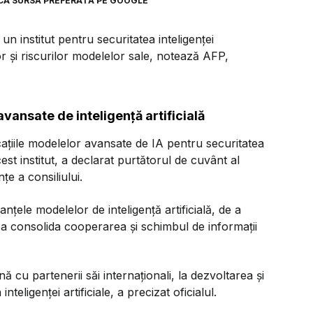
CA SURSĂ PREFERATĂ PE GOOGLE
n institut pentru securitatea inteligenței
or și riscurilor modelelor sale, notează AFP,
vansate de inteligență artificială
icațiile modelelor avansate de IA pentru securitatea
est institut, a declarat purtătorul de cuvânt al
e a consiliului.
țele modelelor de inteligență artificială, de a
 de a consolida cooperarea și schimbul de informații
cu partenerii săi internaționali, la dezvoltarea și
eligenței artificiale, a precizat oficialul.