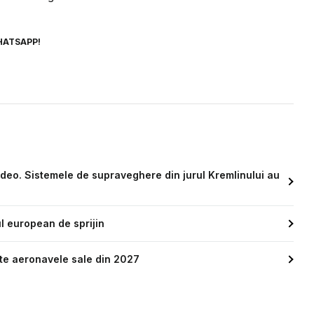
HATSAPP!
video. Sistemele de supraveghere din jurul Kremlinului au
l european de sprijin
oate aeronavele sale din 2027