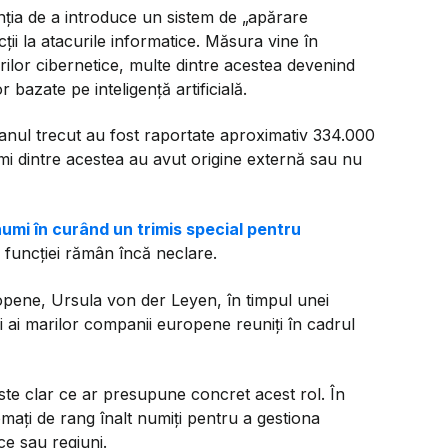
enția de a introduce un sistem de
„apărare
cții la atacurile informatice. Măsura vine în
rilor cibernetice, multe dintre acestea devenind
 bazate pe inteligență artificială.
anul trecut au fost raportate aproximativ 334.000
imi dintre acestea au avut origine externă sau nu
umi în curând un trimis special pentru
le funcției rămân încă neclare.
opene, Ursula von der Leyen, în timpul unei
ori ai marilor companii europene reuniți în cadrul
este clar ce ar presupune concret acest rol. În
lomați de rang înalt numiți pentru a gestiona
e sau regiuni.