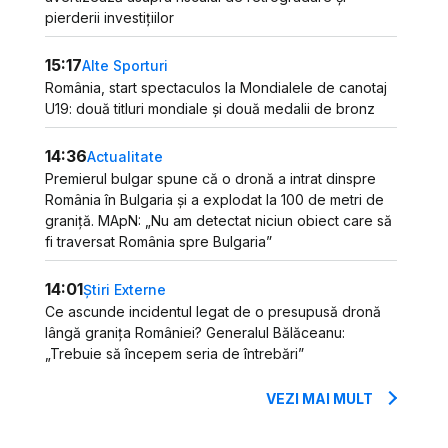
pierderii investițiilor
15:17
Alte Sporturi
România, start spectaculos la Mondialele de canotaj
U19: două titluri mondiale și două medalii de bronz
14:36
Actualitate
Premierul bulgar spune că o dronă a intrat dinspre
România în Bulgaria și a explodat la 100 de metri de
graniță. MApN: „Nu am detectat niciun obiect care să
fi traversat România spre Bulgaria”
14:01
Știri Externe
Ce ascunde incidentul legat de o presupusă dronă
lângă granița României? Generalul Bălăceanu:
„Trebuie să începem seria de întrebări”
VEZI MAI MULT