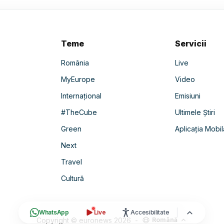
Teme
Servicii
România
Live
MyEurope
Video
Internațional
Emisiuni
#TheCube
Ultimele Știri
Green
Aplicația Mobil
Next
Travel
Cultură
WhatsApp
Live
Accesibilitate
Copyright © euronews
2026
-
Română