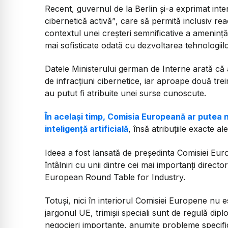
Recent, guvernul de la Berlin și-a exprimat int
cibernetică activă”
, care să permită inclusiv rea
contextul unei creșteri semnificative a amenință
mai sofisticate odată cu dezvoltarea tehnologiilor
Datele Ministerului german de Interne arată că 
de infracțiuni cibernetice, iar aproape două tre
au putut fi atribuite unei surse cunoscute.
În același timp, Comisia Europeană ar putea n
inteligență artificială
, însă atribuțiile exacte a
Ideea a fost lansată de președinta Comisiei Eur
întâlniri cu unii dintre cei mai importanți direct
European Round Table for Industry.
Totuși, nici în interiorul Comisiei Europene nu 
jargonul UE, trimișii speciali sunt de regulă dip
negocieri importante, anumite probleme specific