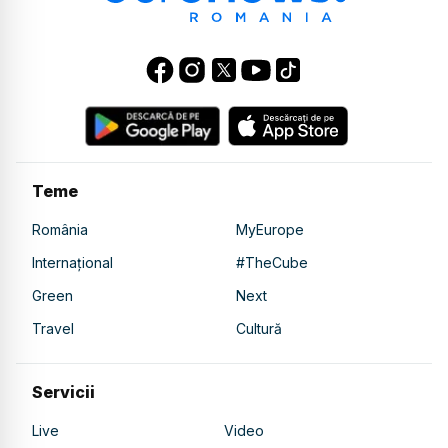
Teme
România
MyEurope
Internațional
#TheCube
Green
Next
Travel
Cultură
Servicii
Live
Video