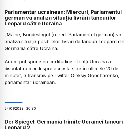
Parlamentar ucrainean: Miercuri, Parlamentul
german va analiza situația livrării tancurilor
Leopard către Ucraina
„Mâine, Bundestagul (n. red. Parlamentul german) va
analiza situația posibilelor livrări de tancuri Leopard din
Germania către Ucraina.
Acum pot spune cu certitudine - toată Ucraina a
discutat numai despre această știre în ultimele 20 de
minute”,
a transmis pe Twitter Oleksiy Goncharenko,
parlamentar ucrainean.
24
/
01
/
2023
,
20:30
Der Spiegel: Germania trimite Ucrainei tancuri
Leopard 2