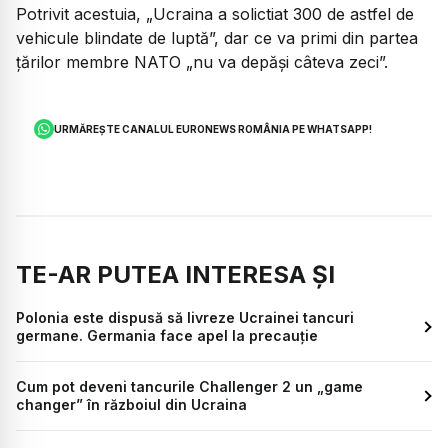
Potrivit acestuia, „Ucraina a solictiat 300 de astfel de
vehicule blindate de luptă”, dar ce va primi din partea
țărilor membre NATO „nu va depăși câteva zeci”.
URMĂREȘTE CANALUL EURONEWS ROMÂNIA PE WHATSAPP!
TE-AR PUTEA INTERESA ȘI
Polonia este dispusă să livreze Ucrainei tancuri
germane. Germania face apel la precauție
Cum pot deveni tancurile Challenger 2 un „game
changer” în războiul din Ucraina