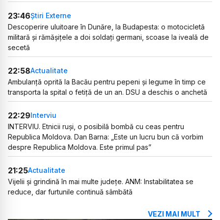
23:46
Știri Externe
Descoperire uluitoare în Dunăre, la Budapesta: o motocicletă
militară și rămășițele a doi soldați germani, scoase la iveală de
secetă
22:58
Actualitate
Ambulanță oprită la Bacău pentru pepeni și legume în timp ce
transporta la spital o fetiță de un an. DSU a deschis o anchetă
22:29
Interviu
INTERVIU. Etnicii ruși, o posibilă bombă cu ceas pentru
Republica Moldova. Dan Barna: „Este un lucru bun că vorbim
despre Republica Moldova. Este primul pas”
21:25
Actualitate
Vijelii și grindină în mai multe județe. ANM: Instabilitatea se
reduce, dar furtunile continuă sâmbătă
VEZI MAI MULT