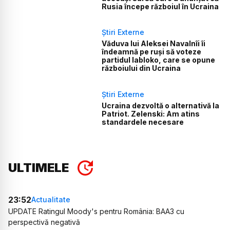
Rusia începe războiul în Ucraina
Știri Externe
Văduva lui Aleksei Navalnîi îi
îndeamnă pe ruși să voteze
partidul Iabloko, care se opune
războiului din Ucraina
Știri Externe
Ucraina dezvoltă o alternativă la
Patriot. Zelenski: Am atins
standardele necesare
ULTIMELE
23:52
Actualitate
UPDATE Ratingul Moody's pentru România: BAA3 cu
perspectivă negativă