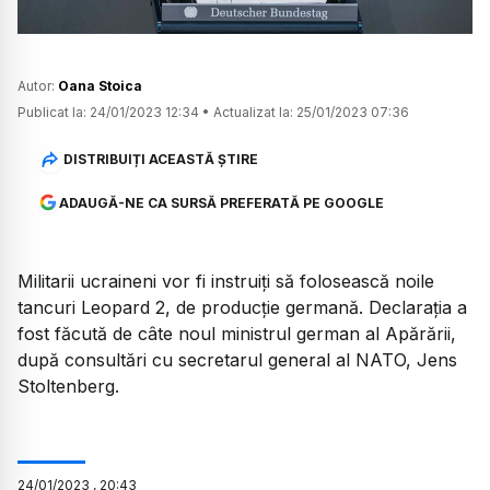
Autor:
Oana Stoica
Publicat la:
24/01/2023 12:34
•
Actualizat la:
25/01/2023 07:36
DISTRIBUIȚI ACEASTĂ ȘTIRE
ADAUGĂ-NE CA SURSĂ PREFERATĂ PE GOOGLE
Militarii ucraineni vor fi instruiți să folosească noile
tancuri Leopard 2, de producție germană. Declarația a
fost făcută de câte noul ministrul german al Apărării,
după consultări cu secretarul general al NATO, Jens
Stoltenberg.
24
/
01
/
2023
,
20:43