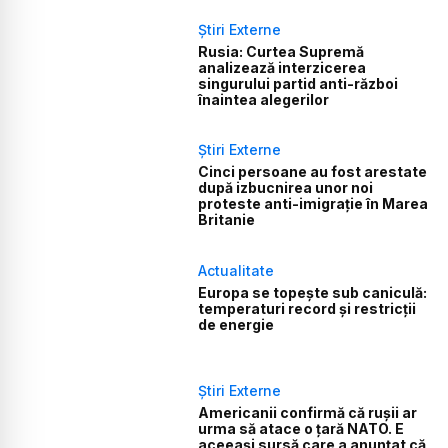
Știri Externe
Rusia: Curtea Supremă
analizează interzicerea
singurului partid anti-război
înaintea alegerilor
Știri Externe
Cinci persoane au fost arestate
după izbucnirea unor noi
proteste anti-imigrație în Marea
Britanie
Actualitate
Europa se topește sub caniculă:
temperaturi record și restricții
de energie
Știri Externe
Americanii confirmă că rușii ar
urma să atace o țară NATO. E
aceeași sursă care a anunțat că