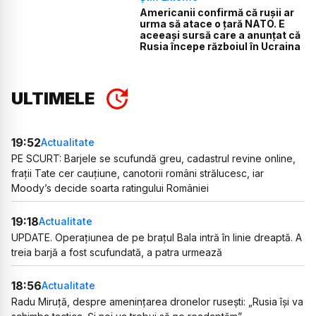
Americanii confirmă că rușii ar
urma să atace o țară NATO. E
aceeași sursă care a anunțat că
Rusia începe războiul în Ucraina
ULTIMELE
19:52
Actualitate
PE SCURT: Barjele se scufundă greu, cadastrul revine online,
frații Tate cer cauțiune, canotorii români strălucesc, iar
Moody’s decide soarta ratingului României
19:18
Actualitate
UPDATE. Operațiunea de pe brațul Bala intră în linie dreaptă. A
treia barjă a fost scufundată, a patra urmează
18:56
Actualitate
Radu Miruță, despre amenințarea dronelor rusești: „Rusia își va