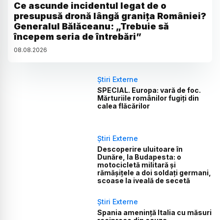
Ce ascunde incidentul legat de o
presupusă dronă lângă granița României?
Generalul Bălăceanu: „Trebuie să
începem seria de întrebări”
08
.
08
.
2026
Știri Externe
SPECIAL. Europa: vară de foc.
Mărturiile românilor fugiți din
calea flăcărilor
Știri Externe
Descoperire uluitoare în
Dunăre, la Budapesta: o
motocicletă militară și
rămășițele a doi soldați germani,
scoase la iveală de secetă
Știri Externe
Spania amenință Italia cu măsuri