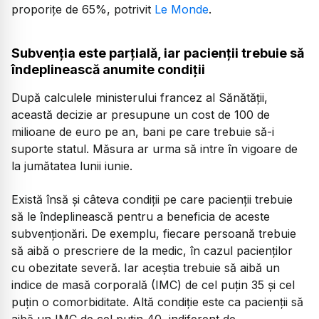
proporițe de 65%, potrivit
Le Monde
.
Subvenția este parțială, iar pacienții trebuie să
îndeplinească anumite condiții
După calculele ministerului francez al Sănătății,
această decizie ar presupune un cost de 100 de
milioane de euro pe an, bani pe care trebuie să-i
suporte statul. Măsura ar urma să intre în vigoare de
la jumătatea lunii iunie.
Există însă și câteva condiții pe care pacienții trebuie
să le îndeplinească pentru a beneficia de aceste
subvenționări. De exemplu, fiecare persoană trebuie
să aibă o prescriere de la medic, în cazul pacienților
cu obezitate severă. Iar aceștia trebuie să aibă un
indice de masă corporală (IMC) de cel puțin 35 și cel
puțin o comorbiditate. Altă condiție este ca pacienții să
aibă un IMC de cel puțin 40, indiferent de