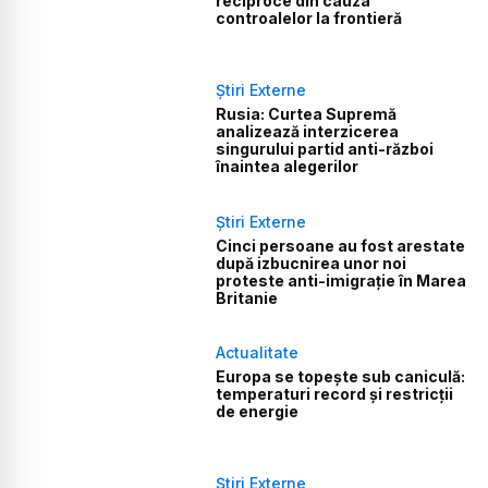
reciproce din cauza
controalelor la frontieră
Știri Externe
Rusia: Curtea Supremă
analizează interzicerea
singurului partid anti-război
înaintea alegerilor
Știri Externe
Cinci persoane au fost arestate
după izbucnirea unor noi
proteste anti-imigrație în Marea
Britanie
Actualitate
Europa se topește sub caniculă:
temperaturi record și restricții
de energie
Știri Externe