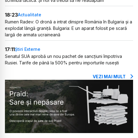
schimba tactica. Și noi va trebui să ne readaptăm”
18:23
Actualitate
Rumen Radev: O dronă a intrat dinspre România în Bulgaria și a
explodat lângă graniță. Bulgaria: E un aparat folosit pe scară
largă de armata ucraineană
17:11
Știri Externe
Senatul SUA aprobă un nou pachet de sancțiuni împotriva
Rusiei. Tarife de până la 500% pentru importurile rusești
VEZI MAI MULT