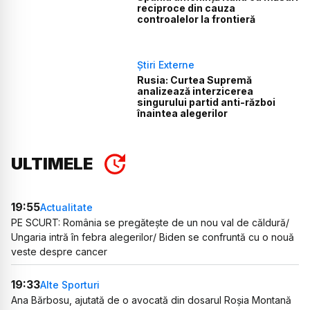
reciproce din cauza
controalelor la frontieră
Știri Externe
Rusia: Curtea Supremă
analizează interzicerea
singurului partid anti-război
înaintea alegerilor
ULTIMELE
19:55
Actualitate
PE SCURT: România se pregătește de un nou val de căldură/
Ungaria intră în febra alegerilor/ Biden se confruntă cu o nouă
veste despre cancer
19:33
Alte Sporturi
Ana Bărbosu, ajutată de o avocată din dosarul Roșia Montană