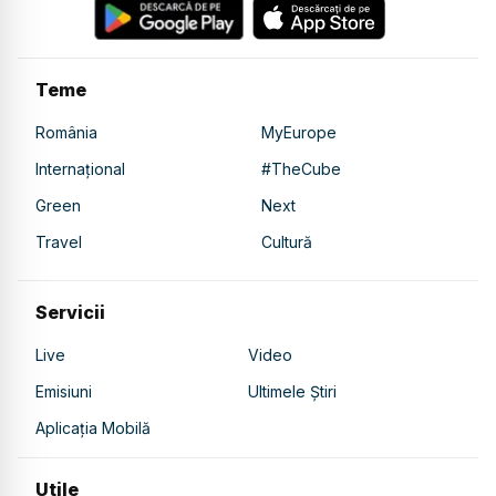
Teme
România
MyEurope
Internațional
#TheCube
Green
Next
Travel
Cultură
Servicii
Live
Video
Emisiuni
Ultimele Știri
Aplicația Mobilă
Utile