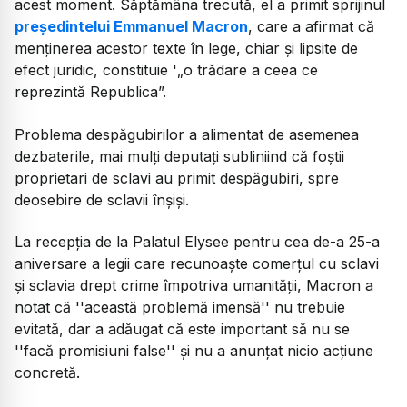
acest moment. Săptămâna trecută, el a primit sprijinul
președintelui Emmanuel Macron
, care a afirmat că
menținerea acestor texte în lege, chiar și lipsite de
efect juridic, constituie '„o trădare a ceea ce
reprezintă Republica”.
Problema despăgubirilor a alimentat de asemenea
dezbaterile, mai mulți deputați subliniind că foștii
proprietari de sclavi au primit despăgubiri, spre
deosebire de sclavii înșiși.
La recepția de la Palatul Elysee pentru cea de-a 25-a
aniversare a legii care recunoaște comerțul cu sclavi
și sclavia drept crime împotriva umanității, Macron a
notat că ''această problemă imensă'' nu trebuie
evitată, dar a adăugat că este important să nu se
''facă promisiuni false'' și nu a anunțat nicio acțiune
concretă.