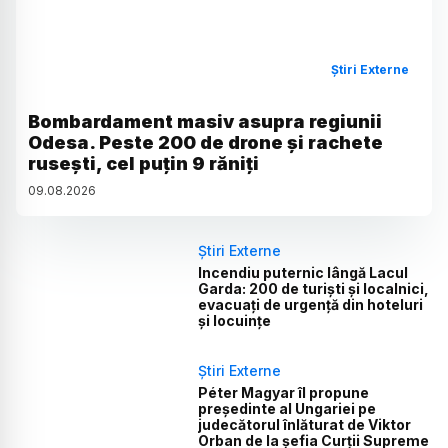
Știri Externe
Bombardament masiv asupra regiunii
Odesa. Peste 200 de drone și rachete
rusești, cel puțin 9 răniți
09
.
08
.
2026
Știri Externe
Incendiu puternic lângă Lacul
Garda: 200 de turiști și localnici,
evacuați de urgență din hoteluri
și locuințe
Știri Externe
Péter Magyar îl propune
președinte al Ungariei pe
judecătorul înlăturat de Viktor
Orban de la șefia Curții Supreme