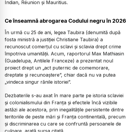
Indian, Réunion și Mauritius.
Ce înseamnă abrogarea Codului negru în 2026
În urmă cu 25 de ani, legea Taubira (denumită după
fosta ministră a justiției Christiane Taubira) a
recunoscut comerțul cu sclavi și sclavia drept crime
împotriva umanității. Acum, raportorul Max Mathiasin
(Guadelupa, Antilele Franceze) a prezentat noul
proiect drept un „act puternic de comemorare,
dreptate și recunoaștere”, chiar dacă nu va putea
„vindeca singur rănile istoriei”.
Dezbaterile s-au axat în mare parte pe istoria sclaviei
și colonialismului din Franța și efectele încă vizibile
astăzi ale acestora, prin inegalitățile persistente dintre
teritoriile de peste mări și Franța continentală, precum
și discriminarea cu care se confruntă persoanele de
culoare, arată sursa citată.