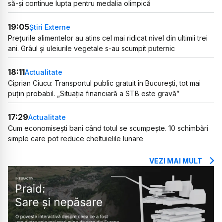
să-și continue lupta pentru medalia olimpică
19:05
Știri Externe
Prețurile alimentelor au atins cel mai ridicat nivel din ultimii trei
ani. Grâul și uleiurile vegetale s-au scumpit puternic
18:11
Actualitate
Ciprian Ciucu: Transportul public gratuit în București, tot mai
puțin probabil. „Situația financiară a STB este gravă”
17:29
Actualitate
Cum economisești bani când totul se scumpește. 10 schimbări
simple care pot reduce cheltuielile lunare
VEZI MAI MULT