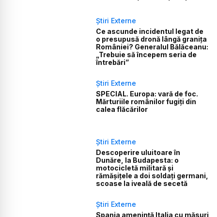
Știri Externe
Ce ascunde incidentul legat de
o presupusă dronă lângă granița
României? Generalul Bălăceanu:
„Trebuie să începem seria de
întrebări”
Știri Externe
SPECIAL. Europa: vară de foc.
Mărturiile românilor fugiți din
calea flăcărilor
Știri Externe
Descoperire uluitoare în
Dunăre, la Budapesta: o
motocicletă militară și
rămășițele a doi soldați germani,
scoase la iveală de secetă
Știri Externe
Spania amenință Italia cu măsuri