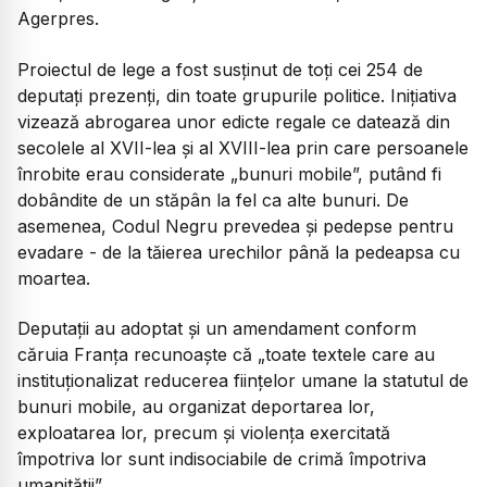
Agerpres.
Proiectul de lege a fost susținut de toți cei 254 de
deputați prezenți, din toate grupurile politice. Inițiativa
vizează abrogarea unor edicte regale ce datează din
secolele al XVII-lea și al XVIII-lea prin care persoanele
înrobite erau considerate „bunuri mobile”, putând fi
dobândite de un stăpân la fel ca alte bunuri. De
asemenea, Codul Negru prevedea și pedepse pentru
evadare - de la tăierea urechilor până la pedeapsa cu
moartea.
Deputații au adoptat și un amendament conform
căruia Franța recunoaște că „toate textele care au
instituționalizat reducerea ființelor umane la statutul de
bunuri mobile, au organizat deportarea lor,
exploatarea lor, precum și violența exercitată
împotriva lor sunt indisociabile de crimă împotriva
umanității”.