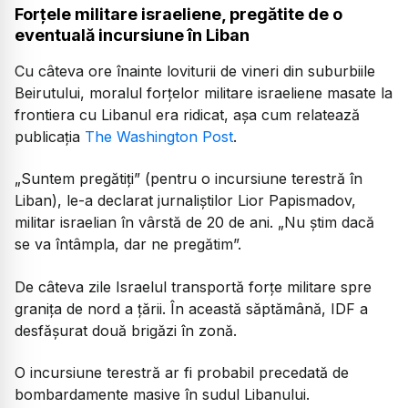
Forțele militare israeliene, pregătite de o
eventuală incursiune în Liban
Cu câteva ore înainte loviturii de vineri din suburbiile
Beirutului, moralul forțelor militare israeliene masate la
frontiera cu Libanul era ridicat, așa cum relatează
publicația
The Washington Post
.
„Suntem pregătiți” (pentru o incursiune terestră în
Liban), le-a declarat jurnaliștilor Lior Papismadov,
militar israelian în vârstă de 20 de ani. „Nu știm dacă
se va întâmpla, dar ne pregătim”.
De câteva zile Israelul transportă forțe militare spre
granița de nord a țării. În această săptămână, IDF a
desfășurat două brigăzi în zonă.
O incursiune terestră ar fi probabil precedată de
bombardamente masive în sudul Libanului.