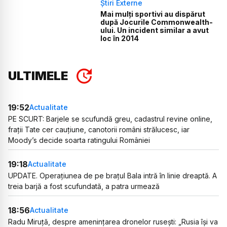
Știri Externe
Mai mulți sportivi au dispărut
după Jocurile Commonwealth-
ului. Un incident similar a avut
loc în 2014
ULTIMELE
19:52
Actualitate
PE SCURT: Barjele se scufundă greu, cadastrul revine online,
frații Tate cer cauțiune, canotorii români strălucesc, iar
Moody’s decide soarta ratingului României
19:18
Actualitate
UPDATE. Operațiunea de pe brațul Bala intră în linie dreaptă. A
treia barjă a fost scufundată, a patra urmează
18:56
Actualitate
Radu Miruță, despre amenințarea dronelor rusești: „Rusia își va