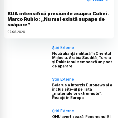
SUA intensifică presiunile asupra Cubei.
Marco Rubio: „Nu mai există supape de
scăpare”
07
.
08
.
2026
Știri Externe
Nouă alianță militară în Orientul
Mijlociu. Arabia Saudită, Turcia
și Pakistanul semnează un pact
de apărare
Știri Externe
Belarus a interzis Euronews și a
inclus site-ul pe lista
„materialelor extremiste”.
Reacții în Europa
Știri Externe
ONU avertizează: Fenomenul El