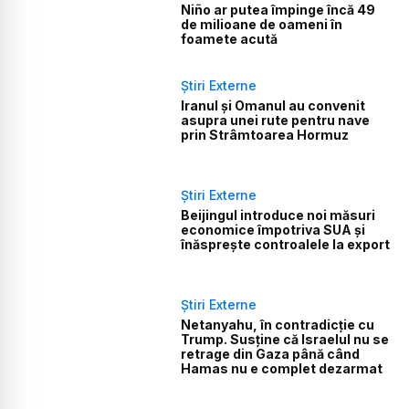
Niño ar putea împinge încă 49
de milioane de oameni în
foamete acută
Știri Externe
Iranul și Omanul au convenit
asupra unei rute pentru nave
prin Strâmtoarea Hormuz
Știri Externe
Beijingul introduce noi măsuri
economice împotriva SUA și
înăsprește controalele la export
Știri Externe
Netanyahu, în contradicție cu
Trump. Susține că Israelul nu se
retrage din Gaza până când
Hamas nu e complet dezarmat