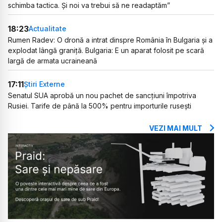
schimba tactica. Și noi va trebui să ne readaptăm”
18:23
Actualitate
Rumen Radev: O dronă a intrat dinspre România în Bulgaria și a
explodat lângă graniță. Bulgaria: E un aparat folosit pe scară
largă de armata ucraineană
17:11
Știri Externe
Senatul SUA aprobă un nou pachet de sancțiuni împotriva
Rusiei. Tarife de până la 500% pentru importurile rusești
VEZI MAI MULT