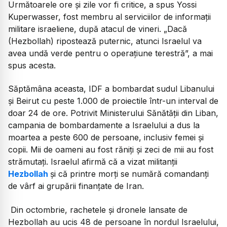
Următoarele ore și zile vor fi critice, a spus Yossi
Kuperwasser, fost membru al serviciilor de informații
militare israeliene, după atacul de vineri. „Dacă
(Hezbollah) ripostează puternic, atunci Israelul va
avea undă verde pentru o operațiune terestră”, a mai
spus acesta.
Săptămâna aceasta, IDF a bombardat sudul Libanului
și Beirut cu peste 1.000 de proiectile într-un interval de
doar 24 de ore. Potrivit Ministerului Sănătății din Liban,
campania de bombardamente a Israelului a dus la
moartea a peste 600 de persoane, inclusiv femei și
copii. Mii de oameni au fost răniți și zeci de mii au fost
strămutați. Israelul afirmă că a vizat militanții
Hezbollah
și că printre morți se numără comandanți
de vârf ai grupării finanțate de Iran.
Din octombrie, rachetele și dronele lansate de
Hezbollah au ucis 48 de persoane în nordul Israelului,