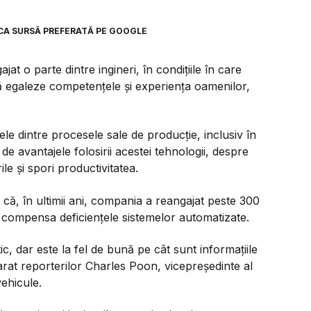
CA SURSĂ PREFERATĂ PE GOOGLE
 o parte dintre ingineri, în condițiile în care
 să egaleze competențele și experiența oamenilor,
ele dintre procesele sale de producție, inclusiv în
e de avantajele folosirii acestei tehnologii, despre
le și spori productivitatea.
că, în ultimii ani, compania a reangajat peste 300
a compensa deficiențele sistemelor automatizate.
tic, dar este la fel de bună pe cât sunt informațiile
arat reporterilor Charles Poon, vicepreședinte al
ehicule.