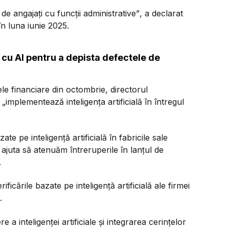
 de angajați cu funcții administrative”
, a declarat
în luna iunie 2025.
cu AI pentru a depista defectele de
ele financiare din octombrie, directorul
implementează inteligența artificială în întregul
e pe inteligență artificială în fabricile sale
 ajuta să atenuăm întreruperile în lanțul de
.
ficările bazate pe inteligență artificială ale firmei
.
a inteligenței artificiale și integrarea cerințelor