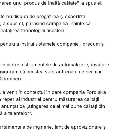
erea unui produs de înaltă calitate”, a spus el.
te nu dispun de pregătirea și expertiza
ia, a spus el, părăsind compania înainte ca
nătățirea tehnologiei acesteia.
i pentru a instrui sistemele companiei, precum și
e dintre instrumentele de automatizare, învățare
e asigurăm că acestea sunt antrenate de cei mai
t Bloomberg.
 a venit în contextul în care compania Ford și-a
 reper al industriei pentru măsurarea calității
anunțat că „atingerea celei mai bune calități din
ă a talentelor”.
artamentele de inginerie, lanț de aprovizionare și