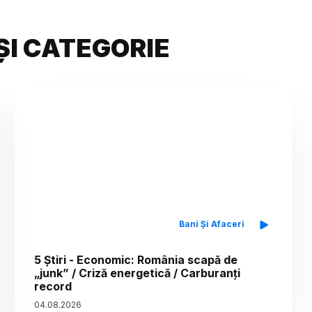
ȘI CATEGORIE
Bani Și Afaceri
5 Știri - Economic: România scapă de
„junk” / Criză energetică / Carburanți
record
04
.
08
.
2026