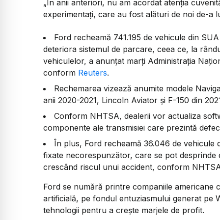
„În anii anteriori, nu am acordat atenția cuvenită
experimentați, care au fost alături de noi de-a 
Ford recheamă 741.195 de vehicule din SUA d
deteriora sistemul de parcare, ceea ce, la rând
vehiculelor, a anunțat marți Administrația Națio
conform
Reuters
.
Rechemarea vizează anumite modele Navigator
anii 2020-2021, Lincoln Aviator și F-150 din 202
Conform NHTSA, dealerii vor actualiza softwar
componente ale transmisiei care prezintă defec
În plus, Ford recheamă 36.046 de vehicule 
fixate necorespunzător, care se pot desprinde d
crescând riscul unui accident, conform NHTSA
Ford se numără printre companiile americane ca
artificială, pe fondul entuziasmului generat pe W
tehnologii pentru a crește marjele de profit.