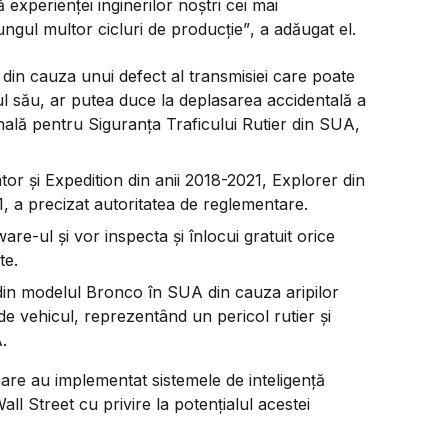
 experienței inginerilor noștri cei mai
lungul multor cicluri de producție”
, a adăugat el.
in cauza unui defect al transmisiei care poate
ul său, ar putea duce la deplasarea accidentală a
nală pentru Siguranța Traficului Rutier din SUA,
 și Expedition din anii 2018-2021, Explorer din
1, a precizat autoritatea de reglementare.
e-ul și vor inspecta și înlocui gratuit orice
te.
din modelul Bronco în SUA din cauza aripilor
e vehicul, reprezentând un pericol rutier și
.
re au implementat sistemele de inteligență
all Street cu privire la potențialul acestei