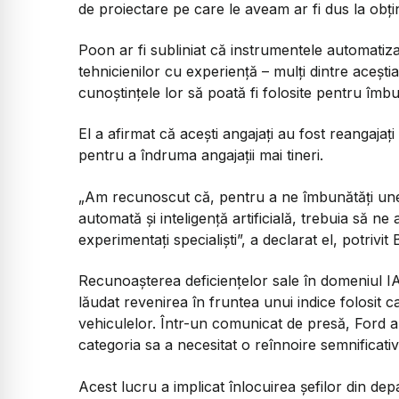
de proiectare pe care le aveam ar fi dus la obțin
Poon ar fi subliniat că instrumentele automatiza
tehnicienilor cu experiență – mulți dintre aceșt
cunoștințele lor să poată fi folosite pentru îmbu
El a afirmat că acești angajați au fost reangajaț
pentru a îndruma angajații mai tineri.
„Am recunoscut că, pentru a ne îmbunătăți unel
automată și inteligență artificială, trebuia să n
experimentați specialiști”, a declarat el, potrivi
Recunoașterea deficiențelor sale în domeniul IA
lăudat revenirea în fruntea unui indice folosit ca
vehiculelor. Într-un comunicat de presă, Ford a 
categoria sa a necesitat o reînnoire semnificativ
Acest lucru a implicat înlocuirea șefilor din dep