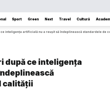
onal
Sport
Green
Next
Travel
Cultură
Academ
e inteligența artificială nu a reușit să îndeplinească standardele de con
i după ce inteligența
ă îndeplinească
calității