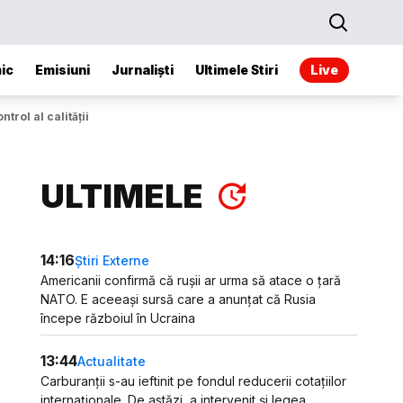
ic
Emisiuni
Jurnaliști
Ultimele Stiri
Live
trol al calității
ULTIMELE
14:16
Știri Externe
Americanii confirmă că rușii ar urma să atace o țară
NATO. E aceeași sursă care a anunțat că Rusia
începe războiul în Ucraina
13:44
Actualitate
Carburanții s-au ieftinit pe fondul reducerii cotațiilor
internaționale. De astăzi, a intervenit și legea