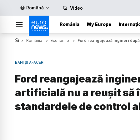
Română
Video
România
My Europe
Internați
>
România
>
Economie
>
Ford reangajează ingineri după c
BANI ȘI AFACERI
Ford reangajează inginer
artificială nu a reușit s
standardele de control al 