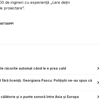
0 de ingineri cu experiență „care dețin
e proiectare”.
HATSAPP!
ile răcorite automat când le e prea cald
t fără licență. Georgiana Pascu: Polițiștii ne-au spus că
călătorie și o punte sonoră între Asia și Europa