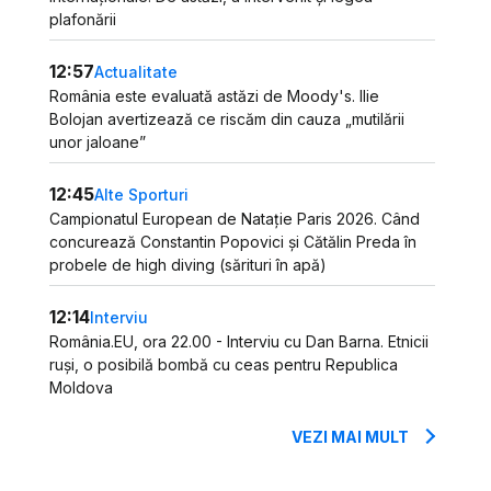
plafonării
12:57
Actualitate
România este evaluată astăzi de Moody's. Ilie
Bolojan avertizează ce riscăm din cauza „mutilării
unor jaloane”
12:45
Alte Sporturi
Campionatul European de Natație Paris 2026. Când
concurează Constantin Popovici și Cătălin Preda în
probele de high diving (sărituri în apă)
12:14
Interviu
România.EU, ora 22.00 - Interviu cu Dan Barna. Etnicii
ruși, o posibilă bombă cu ceas pentru Republica
Moldova
VEZI MAI MULT