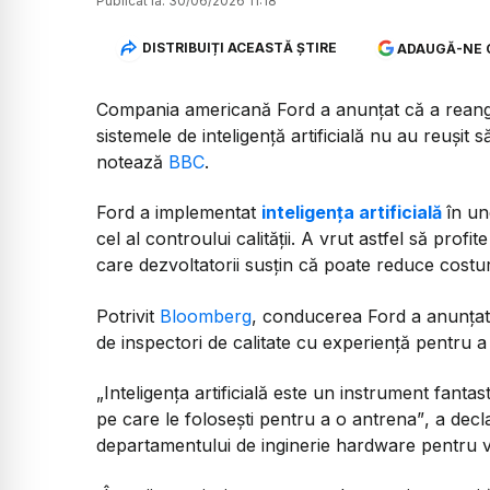
Publicat la:
30/06/2026 11:18
DISTRIBUIȚI ACEASTĂ ȘTIRE
ADAUGĂ-NE 
Compania americană Ford a anunțat că a reangajat
sistemele de inteligență artificială nu au reușit
notează
BBC
.
Ford a implementat
inteligența artificială
în un
cel al controului calității. A vrut astfel să profit
care dezvoltatorii susțin că poate reduce costuri
Potrivit
Bloomberg
, conducerea Ford a anunțat 
de inspectori de calitate cu experiență pentru 
„Inteligența artificială este un instrument fantas
pe care le folosești pentru a o antrena”
, a decl
departamentului de inginerie hardware pentru v