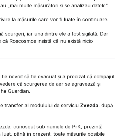
tuau
„mai multe măsurători și se analizau datele”.
ivire la măsurile care vor fi luate în continuare.
 scurgeri, iar una dintre ele a fost sigilată. Dar
s că Roscosmos insistă că nu există nicio
ie nevoit să fie evacuat și a precizat că echipajul
vedere că scurgerea de aer se agravează și
 The Guardian.
de transfer al modulului de serviciu
Zvezda
, după
Zvezda, cunoscut sub numele de PrK, prezintă
 luat, până în prezent, toate măsurile posibile