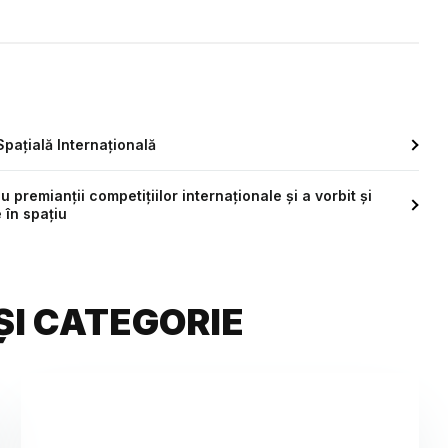
Spațială Internațională
u premianții competițiilor internaționale și a vorbit și
în spațiu
ȘI CATEGORIE