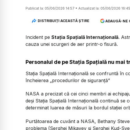
Publicat la:
05/06/2026 14:57
•
Actualizat la:
05/06/2026 16:4
DISTRIBUIȚI ACEASTĂ ȘTIRE
ADAUGĂ-NE 
Incident pe
Stația Spațială Internațională
. Ast
cauza unei scurgeri de aer printr-o fisură.
Personalul de pe Stația Spațială nu mai t
Stația Spațială Internațională se confruntă în 
încheierea „procedurilor de siguranță”
NASA a precizat că cei cinci membri ai echipaju
deși Stația Spațială Internațională continuă se
determinat luarea de măsuri la bordul stației o
Purtătoarea de cuvânt a NASA, Bethany Stevens
problema (Serghei Mikayev și Serghei Kud-Sver