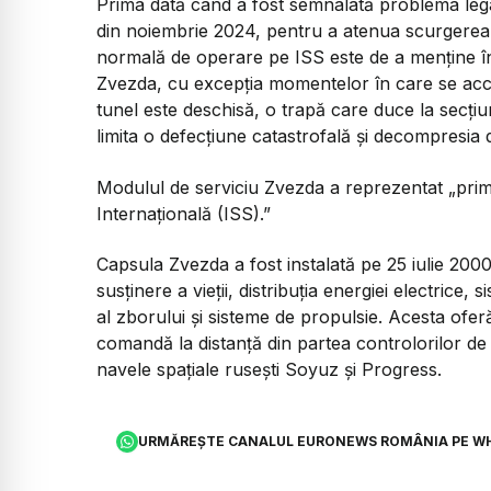
Prima dată când a fost semnalată problema lega
din noiembrie 2024, pentru a atenua scurgerea ș
normală de operare pe ISS este de a menține înc
Zvezda, cu excepția momentelor în care se acc
tunel este deschisă, o trapă care duce la secțiu
limita o defecțiune catastrofală și decompresia 
Modulul de serviciu Zvezda a reprezentat
„prim
Internațională (ISS).”
Capsula Zvezda a fost instalată pe 25 iulie 2000 
susținere a vieții, distribuția energiei electrice
al zborului și sisteme de propulsie. Acesta ofer
comandă la distanță din partea controlorilor de
navele spațiale rusești Soyuz și Progress.
URMĂREȘTE CANALUL EURONEWS ROMÂNIA PE W