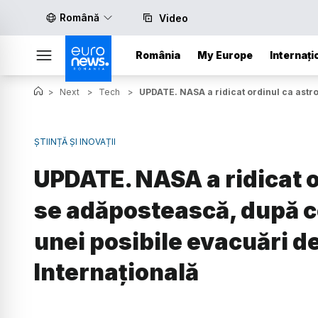
Română
Video
România
My Europe
Internați
>
Next
>
Tech
>
UPDATE. NASA a ridicat ordinul ca astron
ȘTIINȚĂ ȘI INOVAȚII
UPDATE. NASA a ridicat o
se adăpostească, după ce
unei posibile evacuări de
Internațională