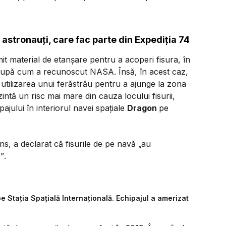
7 astronauți, care fac parte din Expediția 74
it material de etanșare pentru a acoperi fisura, în
după cum a recunoscut NASA. Însă, în acest caz,
utilizarea unui ferăstrău pentru a ajunge la zona
intă un risc mai mare din cauza locului fisurii,
jului în interiorul navei spațiale
Dragon
pe
, a declarat că fisurile de pe navă
„au
e”
.
Stația Spațială Internațională. Echipajul a amerizat