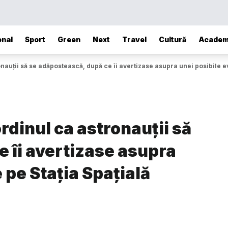
onal
Sport
Green
Next
Travel
Cultură
Academ
auții să se adăpostească, după ce îi avertizase asupra unei posibile ev
rdinul ca astronauții să
 îi avertizase asupra
 pe Stația Spațială