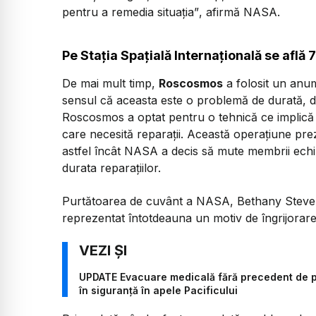
pentru a remedia situația”
, afirmă NASA.
Pe Stația Spațială Internațională se află 
De mai mult timp,
Roscosmos
a folosit un anum
sensul că aceasta este o problemă de durată, 
Roscosmos a optat pentru o tehnică ce implică 
care necesită reparații. Această operațiune prez
astfel încât NASA a decis să mute membrii echipa
durata reparațiilor.
Purtătoarea de cuvânt a NASA, Bethany Stevens
reprezentat întotdeauna un motiv de îngrijorar
UPDATE Evacuare medicală fără precedent de pe 
în siguranță în apele Pacificului