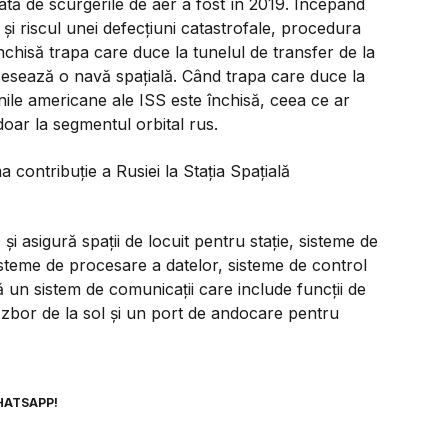
tă de scurgerile de aer a fost în 2019. Începând
i riscul unei defecțiuni catastrofale, procedura
hisă trapa care duce la tunelul de transfer de la
esează o navă spațială. Când trapa care duce la
nile americane ale ISS este închisă, ceea ce ar
doar la segmentul orbital rus.
a contribuție a Rusiei la Stația Spațială
și asigură spații de locuit pentru stație, sisteme de
, sisteme de procesare a datelor, sisteme de control
ă un sistem de comunicații care include funcții de
 zbor de la sol și un port de andocare pentru
HATSAPP!