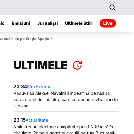
ic
Emisiuni
Jurnaliști
Ultimele Stiri
Live
acuări de pe Stația Spațială Internațională
ULTIMELE
23:34
Știri Externe
Văduva lui Aleksei Navalnîi îi îndeamnă pe ruși să
voteze partidul Iabloko, care se opune războiului din
Ucraina
23:15
Actualitate
Noile trenuri electrice cumpărate prin PNRR intră în
circulație. Primele garnituri circulă pe ruta București–