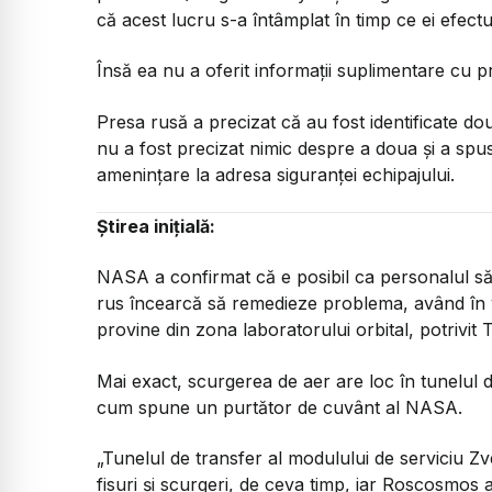
că acest lucru s-a întâmplat în timp ce ei efec
Însă ea nu a oferit informații suplimentare cu pr
Presa rusă a precizat că au fost identificate două
nu a fost precizat nimic despre a doua și a spu
amenințare la adresa siguranței echipajului.
Știrea inițială:
NASA a confirmat că e posibil ca personalul să f
rus încearcă să remedieze problema, având în 
provine din zona laboratorului orbital, potrivit
Mai exact, scurgerea de aer are loc în tunelul 
cum spune un purtător de cuvânt al NASA.
„Tunelul de transfer al modulului de serviciu 
fisuri și scurgeri, de ceva timp, iar Roscosmos a