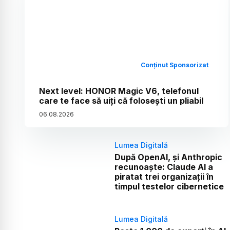
Conținut Sponsorizat
Next level: HONOR Magic V6, telefonul
care te face să uiți că folosești un pliabil
06
.
08
.
2026
Lumea Digitală
După OpenAI, și Anthropic
recunoaște: Claude AI a
piratat trei organizații în
timpul testelor cibernetice
Lumea Digitală