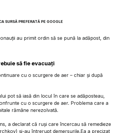
5
CA SURSĂ PREFERATĂ PE GOOGLE
ronauții au primit ordin să se pună la adăpost, din
rebuie să fie evacuați
continuare cu o scurgere de aer – chiar și după
lui pot să iasă din locul în care se adăposteau,
 confrunte cu o scurgere de aer. Problema care a
rbitale rămâne nerezolvată.
, a declarat că ruși care încercau să remedieze
chkov) și-au întrerupt demersurile.Ea a precizat