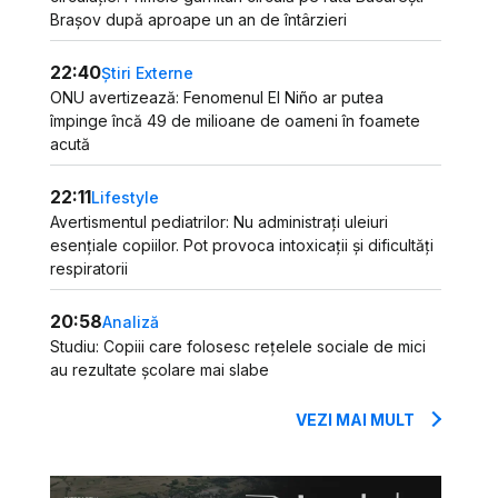
Brașov după aproape un an de întârzieri
22:40
Știri Externe
ONU avertizează: Fenomenul El Niño ar putea
împinge încă 49 de milioane de oameni în foamete
acută
22:11
Lifestyle
Avertismentul pediatrilor: Nu administrați uleiuri
esențiale copiilor. Pot provoca intoxicații și dificultăți
respiratorii
20:58
Analiză
Studiu: Copiii care folosesc rețelele sociale de mici
au rezultate școlare mai slabe
VEZI MAI MULT