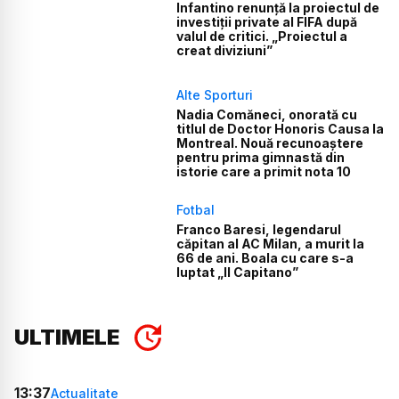
Infantino renunță la proiectul de
investiții private al FIFA după
valul de critici. „Proiectul a
creat diviziuni”
Alte Sporturi
Nadia Comăneci, onorată cu
titlul de Doctor Honoris Causa la
Montreal. Nouă recunoaștere
pentru prima gimnastă din
istorie care a primit nota 10
Fotbal
Franco Baresi, legendarul
căpitan al AC Milan, a murit la
66 de ani. Boala cu care s-a
luptat „Il Capitano”
ULTIMELE
13:37
Actualitate