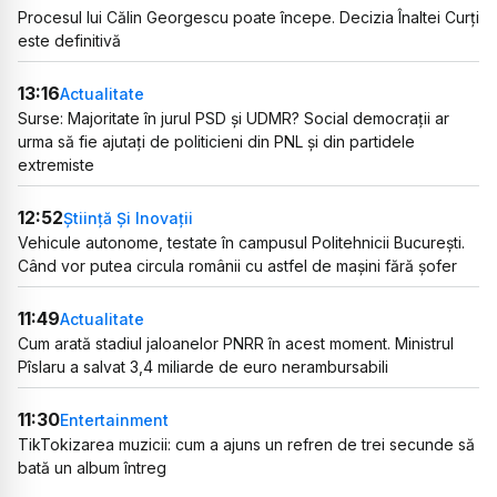
Procesul lui Călin Georgescu poate începe. Decizia Înaltei Curți
este definitivă
13:16
Actualitate
Surse: Majoritate în jurul PSD și UDMR? Social democrații ar
urma să fie ajutați de politicieni din PNL și din partidele
extremiste
12:52
Știință Și Inovații
Vehicule autonome, testate în campusul Politehnicii București.
Când vor putea circula românii cu astfel de mașini fără șofer
11:49
Actualitate
Cum arată stadiul jaloanelor PNRR în acest moment. Ministrul
Pîslaru a salvat 3,4 miliarde de euro nerambursabili
11:30
Entertainment
TikTokizarea muzicii: cum a ajuns un refren de trei secunde să
bată un album întreg