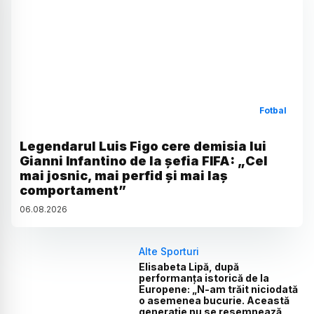
Fotbal
Legendarul Luis Figo cere demisia lui
Gianni Infantino de la șefia FIFA: „Cel
mai josnic, mai perfid și mai laș
comportament”
06
.
08
.
2026
Alte Sporturi
Elisabeta Lipă, după
performanța istorică de la
Europene: „N-am trăit niciodată
o asemenea bucurie. Această
generație nu se resemnează