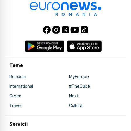
Teme
România
MyEurope
Internațional
#TheCube
Green
Next
Travel
Cultură
Servicii