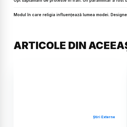
Opt săptămâni de proteste în Iran: Un paramilitar a fost uci
Modul în care religia influențează lumea modei. Designe
ARTICOLE DIN ACEEA
Știri Externe