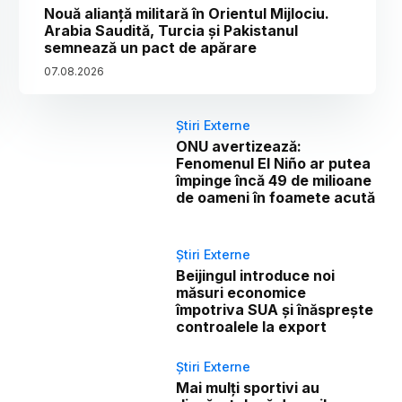
Nouă alianță militară în Orientul Mijlociu.
Arabia Saudită, Turcia și Pakistanul
semnează un pact de apărare
07
.
08
.
2026
Știri Externe
ONU avertizează:
Fenomenul El Niño ar putea
împinge încă 49 de milioane
de oameni în foamete acută
Știri Externe
Beijingul introduce noi
măsuri economice
împotriva SUA și înăsprește
controalele la export
Știri Externe
Mai mulți sportivi au