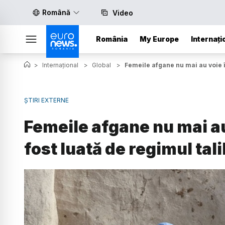
Română
Video
România
My Europe
Internați
>
Internațional
>
Global
>
Femeile afgane nu mai au voie în
ȘTIRI EXTERNE
Femeile afgane nu mai au 
fost luată de regimul tal