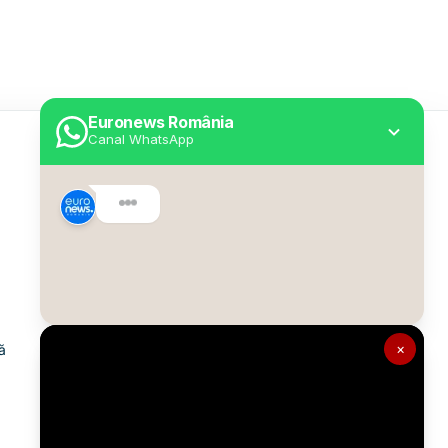
Euronews România
Canal WhatsApp
Utile
Despre Euronews
Declarație accesibilitate
Politica Cookie
Politica de confidențialitate
×
ă
Formular de contact
Transparență în utilizarea AI
Gestionați preferințele