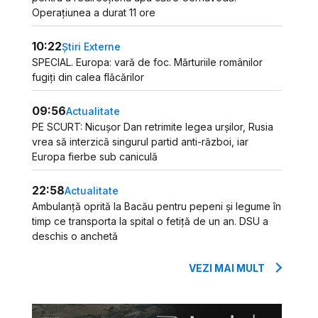
Operațiunea a durat 11 ore
10:22
Știri Externe
SPECIAL. Europa: vară de foc. Mărturiile românilor
fugiți din calea flăcărilor
09:56
Actualitate
PE SCURT: Nicușor Dan retrimite legea urșilor, Rusia
vrea să interzică singurul partid anti-război, iar
Europa fierbe sub caniculă
22:58
Actualitate
Ambulanță oprită la Bacău pentru pepeni și legume în
timp ce transporta la spital o fetiță de un an. DSU a
deschis o anchetă
VEZI MAI MULT