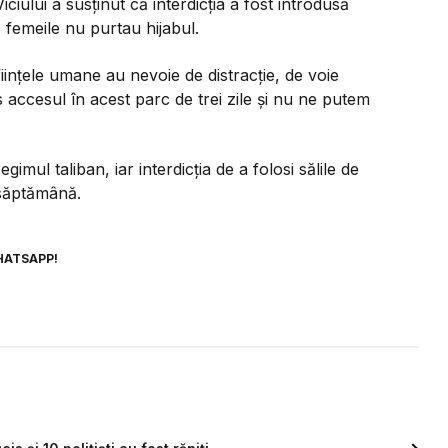
iciului a susținut că interdicția a fost introdusă
 femeile nu purtau hijabul.
ființele umane au nevoie de distracție, de voie
s accesul în acest parc de trei zile și nu ne putem
gimul taliban, iar interdicția de a folosi sălile de
ă săptămână.
HATSAPP!