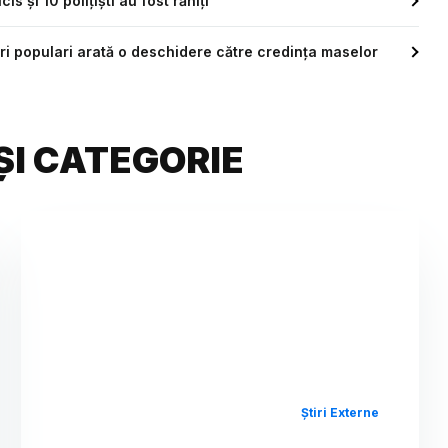
s și 10 polițiști au fost răniți
ri populari arată o deschidere către credința maselor
ȘI CATEGORIE
Știri Externe