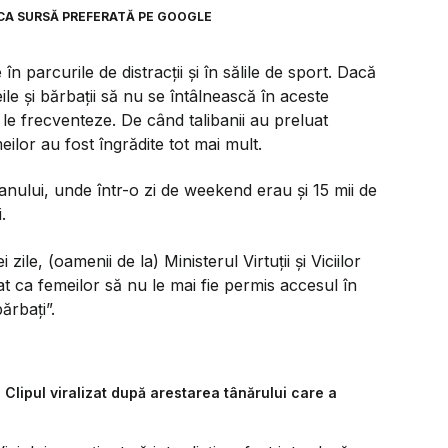
CA SURSĂ PREFERATĂ PE GOOGLE
în parcurile de distracții și în sălile de sport. Dacă
e și bărbații să nu se întâlnească în aceste
e frecventeze. De când talibanii au preluat
ilor au fost îngrădite tot mai mult.
tanului, unde într-o zi de weekend erau și 15 mii de
.
 zile, (oamenii de la) Ministerul Virtuții și Viciilor
at ca femeilor să nu le mai fie permis accesul în
ărbați”.
 Clipul viralizat după arestarea tânărului care a