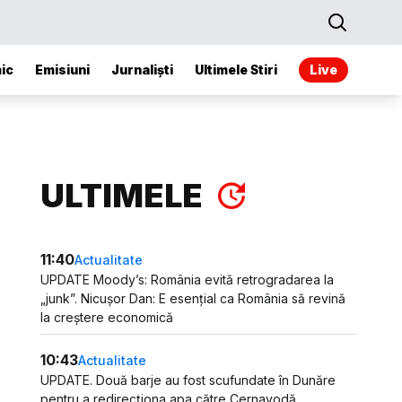
ic
Emisiuni
Jurnaliști
Ultimele Stiri
Live
ULTIMELE
11:40
Actualitate
UPDATE Moody’s: România evită retrogradarea la
„junk”. Nicușor Dan: E esențial ca România să revină
la creștere economică
10:43
Actualitate
UPDATE. Două barje au fost scufundate în Dunăre
pentru a redirecționa apa către Cernavodă.