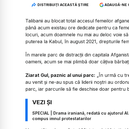
DISTRIBUIȚI ACEASTĂ ȘTIRE
ADAUGĂ-NE 
Talibanii au blocat total accesul femeilor afgane 
până acum existau ore dedicate pentru ca femeil
locuri, acum doamnele nu mai au deloc voie să l
puterea la Kabul, în august 2021, drepturile feme
În marele parc de distracții din capitala Afganis
oameni, acum se mai plimbă doar câțiva bărbați
Ziarat Gul, paznic al unui parc:
„În urmă cu trei
au venit și ne-au spus că liderii noștri au ordon
parc, iar parcurile să fie deschise doar pentru b
SPECIAL | Drama iraniană, redată cu ajutorul AI.
compus imnul protestatarilor