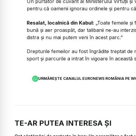
Un purtător de cuvânt al Ministerului Virtuții și V
pentru că oamenii ignorau ordinele și pentru că
Resalat, localnică din Kabul:
„Toate femeile și 
bună și aer proaspăt, dar talibanii ne-au interzi
distra și nu mai putem veni în acest parc.”
Drepturile femeilor au fost îngrădite treptat de re
sport și parcurile a intrat în vigoare în aceast
URMĂREȘTE CANALUL EURONEWS ROMÂNIA PE W
TE-AR PUTEA INTERESA ȘI