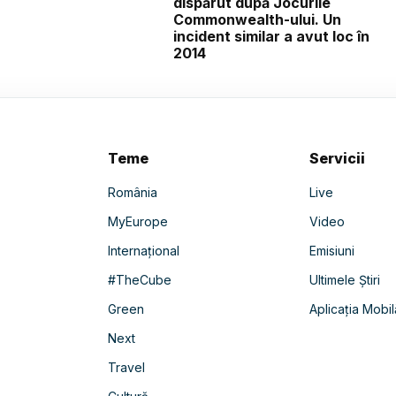
dispărut după Jocurile
Commonwealth-ului. Un
incident similar a avut loc în
2014
Teme
Servicii
România
Live
MyEurope
Video
Internațional
Emisiuni
#TheCube
Ultimele Știri
Green
Aplicația Mobil
Next
Travel