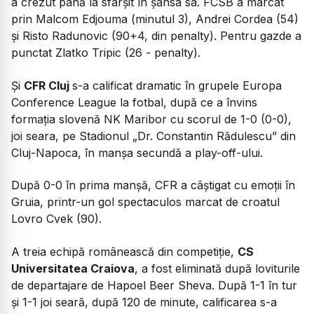
a crezut până la sfârşit în şansa sa. FCSB a marcat
prin Malcom Edjouma (minutul 3), Andrei Cordea (54)
şi Risto Radunovic (90+4, din penalty). Pentru gazde a
punctat Zlatko Tripic (26 - penalty).
Și
CFR Cluj
s-a calificat dramatic în grupele Europa
Conference League la fotbal, după ce a învins
formaţia slovenă NK Maribor cu scorul de 1-0 (0-0),
joi seara, pe Stadionul „Dr. Constantin Rădulescu” din
Cluj-Napoca, în manşa secundă a play-off-ului.
După 0-0 în prima manşă, CFR a câştigat cu emoţii în
Gruia, printr-un gol spectaculos marcat de croatul
Lovro Cvek (90).
A treia echipă românească din competiție,
CS
Universitatea Craiova
, a fost eliminată după loviturile
de departajare de Hapoel Beer Sheva. După 1-1 în tur
și 1-1 joi seară, după 120 de minute, calificarea s-a