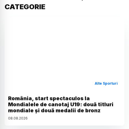
CATEGORIE
Alte Sporturi
România, start spectaculos la
Mondialele de canotaj U19: două titluri
mondiale și două medalii de bronz
08
.
08
.
2026