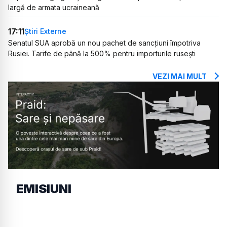
largă de armata ucraineană
17:11
Știri Externe
Senatul SUA aprobă un nou pachet de sancțiuni împotriva
Rusiei. Tarife de până la 500% pentru importurile rusești
VEZI MAI MULT
EMISIUNI