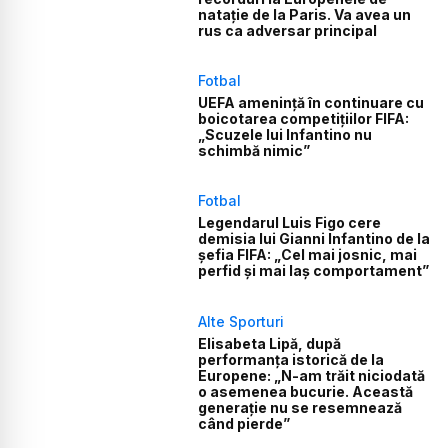
natație de la Paris. Va avea un
rus ca adversar principal
Fotbal
UEFA amenință în continuare cu
boicotarea competițiilor FIFA:
„Scuzele lui Infantino nu
schimbă nimic”
Fotbal
Legendarul Luis Figo cere
demisia lui Gianni Infantino de la
șefia FIFA: „Cel mai josnic, mai
perfid și mai laș comportament”
Alte Sporturi
Elisabeta Lipă, după
performanța istorică de la
Europene: „N-am trăit niciodată
o asemenea bucurie. Această
generație nu se resemnează
când pierde”