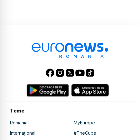
Teme
România
MyEurope
Internațional
#TheCube