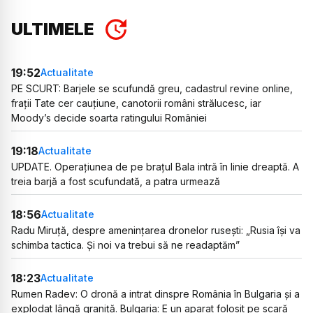
ULTIMELE
19:52
Actualitate
PE SCURT: Barjele se scufundă greu, cadastrul revine online,
frații Tate cer cauțiune, canotorii români strălucesc, iar
Moody’s decide soarta ratingului României
19:18
Actualitate
UPDATE. Operațiunea de pe brațul Bala intră în linie dreaptă. A
treia barjă a fost scufundată, a patra urmează
18:56
Actualitate
Radu Miruță, despre amenințarea dronelor rusești: „Rusia își va
schimba tactica. Și noi va trebui să ne readaptăm”
18:23
Actualitate
Rumen Radev: O dronă a intrat dinspre România în Bulgaria și a
explodat lângă graniță. Bulgaria: E un aparat folosit pe scară