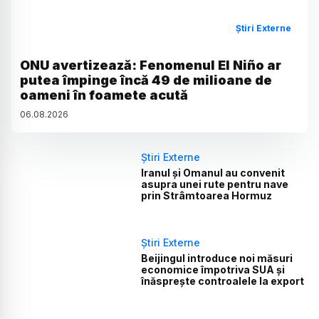
Știri Externe
ONU avertizează: Fenomenul El Niño ar
putea împinge încă 49 de milioane de
oameni în foamete acută
06
.
08
.
2026
Știri Externe
Iranul și Omanul au convenit
asupra unei rute pentru nave
prin Strâmtoarea Hormuz
Știri Externe
Beijingul introduce noi măsuri
economice împotriva SUA și
înăsprește controalele la export