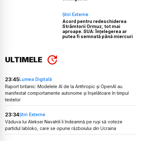
Știri Externe
Acord pentru redeschiderea
Strâmtorii Ormuz, tot mai
aproape. SUA: Înțelegerea ar
putea fi semnată până miercuri
ULTIMELE
23:45
Lumea Digitală
Raport britanic: Modelele AI de la Anthropic și OpenAI au
manifestat comportamente autonome și înșelătoare în timpul
testelor
23:34
Știri Externe
Văduva lui Aleksei Navalnîi îi îndeamnă pe ruși să voteze
partidul Iabloko, care se opune războiului din Ucraina