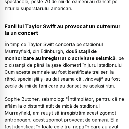
spectacole, peste 70 de mii de oameni au dansat pe
hiturile superstarului american.
Fanii lui Taylor Swift au provocat un cutremur
la un concert
În timp ce Taylor Swift concerta pe stadionul
Murrayfield, din Edinburgh,
două stații de
monitorizare au înregistrat o activitate seismică
, pe
o distanţă de până la şase kilometri în jurul stadionului.
Cum aceste semnale au fost identificate trei seri la
rând, specialiștii și-au dat seama că „vinovați” au fost
zecile de mii de fani care au dansat pe același ritm.
Sophie Butcher, seismolog:
"Întâmplător, pentru că ne
aflăm la o distanță atât de mică de stadionul
Murrayfield, am reușit să înregistrăm acest zgomot
antropogen, acest zgomot provocat de oameni. El a
fost identificat în toate cele trei nopți în care au avut