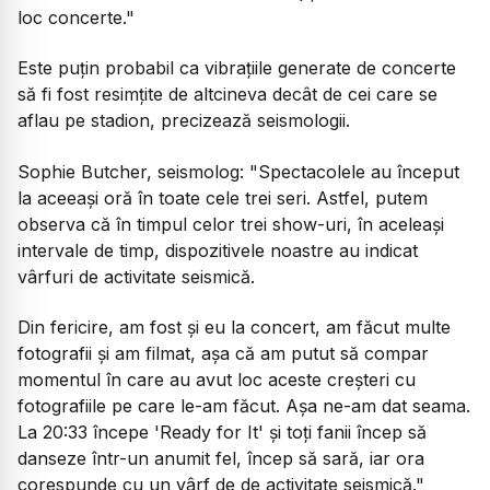
loc concerte."
Este puţin probabil ca vibraţiile generate de concerte
să fi fost resimţite de altcineva decât de cei care se
aflau pe stadion, precizează seismologii.
Sophie Butcher, seismolog:
"Spectacolele au început
la aceeași oră în toate cele trei seri. Astfel, putem
observa că în timpul celor trei show-uri, în aceleași
intervale de timp, dispozitivele noastre au indicat
vârfuri de activitate seismică.
Din fericire, am fost și eu la concert, am făcut multe
fotografii și am filmat, așa că am putut să compar
momentul în care au avut loc aceste creșteri cu
fotografiile pe care le-am făcut. Așa ne-am dat seama.
La 20:33 începe 'Ready for It' și toți fanii încep să
danseze într-un anumit fel, încep să sară, iar ora
corespunde cu un vârf de de activitate seismică."