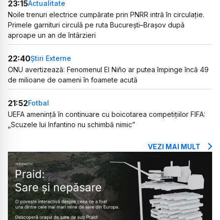
23:15
Actualitate
Noile trenuri electrice cumpărate prin PNRR intră în circulație.
Primele garnituri circulă pe ruta București–Brașov după
aproape un an de întârzieri
22:40
Știri Externe
ONU avertizează: Fenomenul El Niño ar putea împinge încă 49
de milioane de oameni în foamete acută
21:52
Fotbal
UEFA amenință în continuare cu boicotarea competițiilor FIFA:
„Scuzele lui Infantino nu schimbă nimic”
VEZI MAI MULT