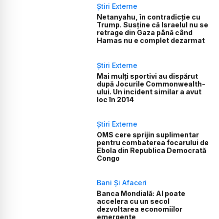
Știri Externe
Netanyahu, în contradicție cu
Trump. Susține că Israelul nu se
retrage din Gaza până când
Hamas nu e complet dezarmat
Știri Externe
Mai mulți sportivi au dispărut
după Jocurile Commonwealth-
ului. Un incident similar a avut
loc în 2014
Știri Externe
OMS cere sprijin suplimentar
pentru combaterea focarului de
Ebola din Republica Democrată
Congo
Bani Și Afaceri
Banca Mondială: AI poate
accelera cu un secol
dezvoltarea economiilor
emergente