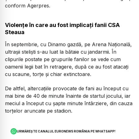
conform Agerpres.
Violențe în care au fost implicați fanii CSA
Steaua
În septembrie, cu Dinamo gazdă, pe Arena Națională,
ultrașii steliști s-au luat la bătaie cu jandarmii. În
clipurile postate pe grupurile fanilor se vede cum
oamenii legii bat în retragere, după ce au fost atacați
cu scaune, torțe și chiar extinctoare.
De altfel, altercațiile provocate de fani au început cu
mai bine de 40 de minute înainte de startul jocului, iar
meciul a început cu șapte minute întârziere, din cauza
torțelor aruncate pe stadion.
URMĂREȘTE CANALUL EURONEWS ROMÂNIA PE WHATSAPP!