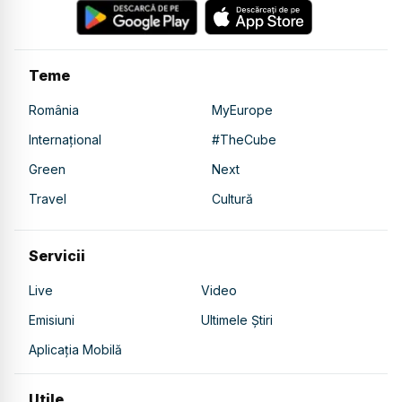
Teme
România
MyEurope
Internațional
#TheCube
Green
Next
Travel
Cultură
Servicii
Live
Video
Emisiuni
Ultimele Știri
Aplicația Mobilă
Utile