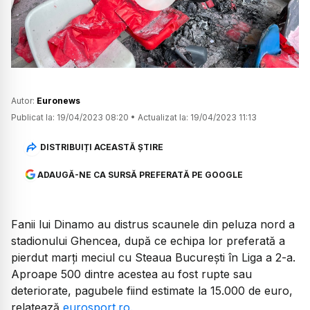
Watch
Autor:
Euronews
Publicat la:
19/04/2023 08:20
•
Actualizat la:
19/04/2023 11:13
DISTRIBUIȚI ACEASTĂ ȘTIRE
ADAUGĂ-NE CA SURSĂ PREFERATĂ PE GOOGLE
Fanii lui Dinamo au distrus scaunele din peluza nord a
stadionului Ghencea, după ce echipa lor preferată a
pierdut marți meciul cu Steaua București în Liga a 2-a.
Aproape 500 dintre acestea au fost rupte sau
deteriorate, pagubele fiind estimate la 15.000 de euro,
relatează
eurosport.ro.