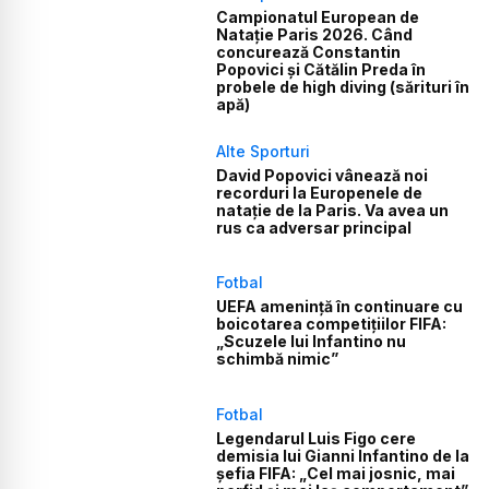
Campionatul European de
Natație Paris 2026. Când
concurează Constantin
Popovici și Cătălin Preda în
probele de high diving (sărituri în
apă)
Alte Sporturi
David Popovici vânează noi
recorduri la Europenele de
natație de la Paris. Va avea un
rus ca adversar principal
Fotbal
UEFA amenință în continuare cu
boicotarea competițiilor FIFA:
„Scuzele lui Infantino nu
schimbă nimic”
Fotbal
Legendarul Luis Figo cere
demisia lui Gianni Infantino de la
șefia FIFA: „Cel mai josnic, mai