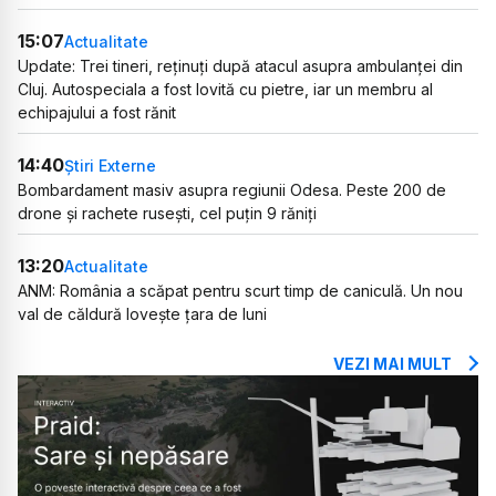
15:07
Actualitate
Update: Trei tineri, reținuți după atacul asupra ambulanței din
Cluj. Autospeciala a fost lovită cu pietre, iar un membru al
echipajului a fost rănit
14:40
Știri Externe
Bombardament masiv asupra regiunii Odesa. Peste 200 de
drone și rachete rusești, cel puțin 9 răniți
13:20
Actualitate
ANM: România a scăpat pentru scurt timp de caniculă. Un nou
val de căldură lovește țara de luni
VEZI MAI MULT