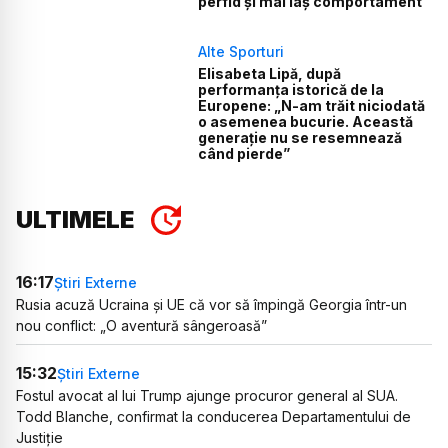
perfid și mai laș comportament”
Alte Sporturi
Elisabeta Lipă, după
performanța istorică de la
Europene: „N-am trăit niciodată
o asemenea bucurie. Această
generație nu se resemnează
când pierde”
ULTIMELE
16:17
Știri Externe
Rusia acuză Ucraina și UE că vor să împingă Georgia într-un
nou conflict: „O aventură sângeroasă”
15:32
Știri Externe
Fostul avocat al lui Trump ajunge procuror general al SUA.
Todd Blanche, confirmat la conducerea Departamentului de
Justiție