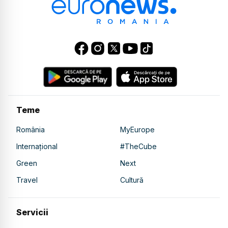
Teme
România
MyEurope
Internațional
#TheCube
Green
Next
Travel
Cultură
Servicii