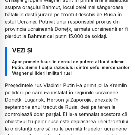
Unităţile grupării Wagner sunt în prima linia a asaltului
asupra oraşului Bahmut, locul celei mai sângeroase
bătălii în desfăşurare pe frontul deschis de Rusia în
estul Ucrainei. Potrivit unui responsabil prorus din
provincia ucraineană Doneţk, armata ucraineană ar fi
pierdut la Bahmut cel puţin 15.000 de soldaţi.
Apar primele fisuri în cercul de putere al lui Vladimir
Putin. Semnificația războiului dintre șeful mercenarilor
Wagner și liderii militari ruși
Preşedintele rus Vladimir Putin i-a primit joi la Kremlin
pe liderii pe care i-a instalat în regiunile ucrainene
Doneţk, Lugansk, Herson şi Zaporojie, anexate în
septembrie anul trecut de Rusia, deşi pe teren le
controlează doar parţial. El le-a semnalat acestora că
obiectivul trupelor ruse este deplasarea liniei frontului
la o distanţă care să nu le permită trupelor ucrainene