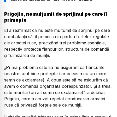
Prigojin, nemulțumit de sprijinul pe care îl
primește
El a reafirmat că nu este mulţumit de sprijinul pe care
combatanţii săi îl primesc din partea forţelor regulate
ale armatei ruse, precizând trei probleme esenţiale,
respectiv protecţia flancurilor, structura de comandă
şi furnizarea de muniţii.
„Prima problemă este să ne asigurăm că flancurile
noastre sunt bine protejate (iar aceasta cu un mare
semn de exclamare). A doua este să ne asigurăm că
avem o comandă organizată corespunzător. Şi a treia,
este muniţia (un alt semn de exclamare)”, a detaliat
Prigojin, care a acuzat repetat conducerea armatei
ruse că privează forţele sale de muniţii.