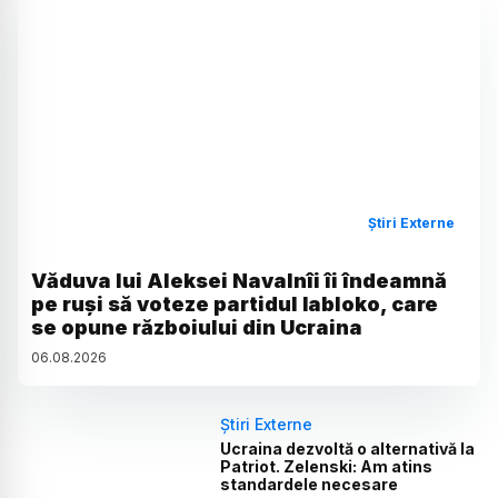
Știri Externe
Văduva lui Aleksei Navalnîi îi îndeamnă
pe ruși să voteze partidul Iabloko, care
se opune războiului din Ucraina
06
.
08
.
2026
Știri Externe
Ucraina dezvoltă o alternativă la
Patriot. Zelenski: Am atins
standardele necesare