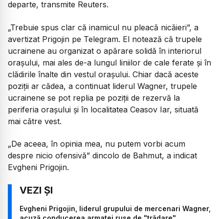
departe, transmite Reuters.
„Trebuie spus clar că inamicul nu pleacă nicăieri”, a
avertizat Prigojin pe Telegram. El notează că trupele
ucrainene au organizat o apărare solidă în interiorul
oraşului, mai ales de-a lungul liniilor de cale ferate şi în
clădirile înalte din vestul oraşului. Chiar dacă aceste
poziţii ar cădea, a continuat liderul Wagner, trupele
ucrainene se pot replia pe poziţii de rezervă la
periferia oraşului şi în localitatea Ceasov Iar, situată
mai către vest.
„De aceea, în opinia mea, nu putem vorbi acum
despre nicio ofensivă” dincolo de Bahmut, a indicat
Evgheni Prigojin.
Evgheni Prigojin, liderul grupului de mercenari Wagner,
acuză conducerea armatei ruse de "trădare"