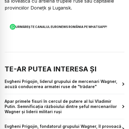
să lovească cu artileria trupele ruse sau capitalele
provinciilor Doneţk şi Lugansk.
URMĂREȘTE CANALUL EURONEWS ROMÂNIA PE WHATSAPP!
TE-AR PUTEA INTERESA ȘI
Evgheni Prigojin, liderul grupului de mercenari Wagner,
acuză conducerea armatei ruse de "trădare"
Apar primele fisuri în cercul de putere al lui Vladimir
Putin. Semnificația războiului dintre șeful mercenarilor
Wagner și liderii militari ruși
Evgheni Prigojin, fondatorul grupului Wagner, îl provoacă