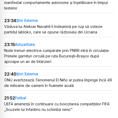
manifestat comportamente autonome și înșelătoare în timpul
testelor
23:34
Știri Externe
Văduva lui Aleksei Navalnîi îi îndeamnă pe ruși să voteze
partidul Iabloko, care se opune războiului din Ucraina
23:15
Actualitate
Noile trenuri electrice cumpărate prin PNRR intră în circulație.
Primele garnituri circulă pe ruta București–Brașov după
aproape un an de întârzieri
22:40
Știri Externe
ONU avertizează: Fenomenul El Niño ar putea împinge încă 49
de milioane de oameni în foamete acută
21:52
Fotbal
UEFA amenință în continuare cu boicotarea competițiilor FIFA:
„Scuzele lui Infantino nu schimbă nimic”