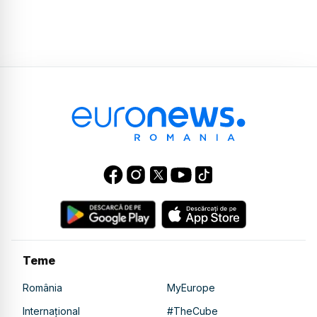
Teme
România
MyEurope
Internațional
#TheCube