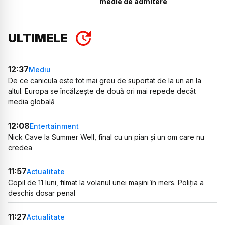
medie de admitere
ULTIMELE
12:37
Mediu
De ce canicula este tot mai greu de suportat de la un an la
altul. Europa se încălzește de două ori mai repede decât
media globală
12:08
Entertainment
Nick Cave la Summer Well, final cu un pian și un om care nu
credea
11:57
Actualitate
Copil de 11 luni, filmat la volanul unei mașini în mers. Poliția a
deschis dosar penal
11:27
Actualitate