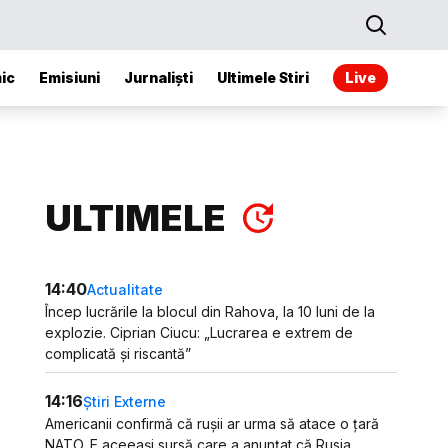
ic
Emisiuni
Jurnaliști
Ultimele Stiri
Live
ULTIMELE
14:40
Actualitate
Încep lucrările la blocul din Rahova, la 10 luni de la
explozie. Ciprian Ciucu: „Lucrarea e extrem de
complicată și riscantă”
14:16
Știri Externe
Americanii confirmă că rușii ar urma să atace o țară
NATO. E aceeași sursă care a anunțat că Rusia