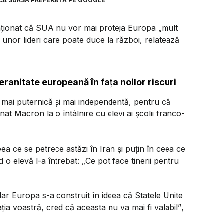
CA SURSĂ PREFERATĂ PE GOOGLE
ționat că SUA nu vor mai proteja Europa
„mult
unor lideri care poate duce la război, relatează
ranitate europeană în fața noilor riscuri
mai puternică și mai independentă, pentru că
nat Macron la o întâlnire cu elevi ai școlii franco-
ea ce se petrece astăzi în Iran și puțin în ceea ce
 o elevă l-a întrebat:
„Ce pot face tinerii pentru
, dar Europa s-a construit în ideea că Statele Unite
ia voastră, cred că aceasta nu va mai fi valabil”
,