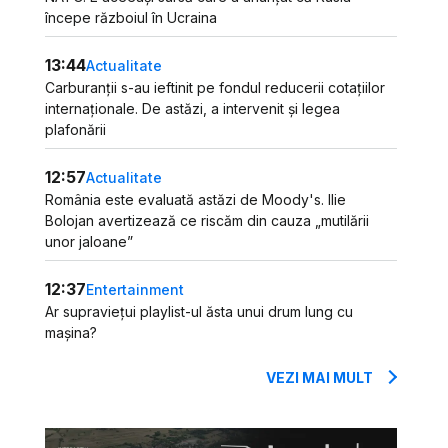
începe războiul în Ucraina
13:44
Actualitate
Carburanții s-au ieftinit pe fondul reducerii cotațiilor
internaționale. De astăzi, a intervenit și legea
plafonării
12:57
Actualitate
România este evaluată astăzi de Moody's. Ilie
Bolojan avertizează ce riscăm din cauza „mutilării
unor jaloane”
12:37
Entertainment
Ar supraviețui playlist-ul ăsta unui drum lung cu
mașina?
VEZI MAI MULT