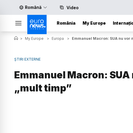
Română
Video
România
My Europe
Internați
>
My Europe
>
Europa
>
Emmanuel Macron: SUA nu vor ma
ȘTIRI EXTERNE
Emmanuel Macron: SUA n
„mult timp”