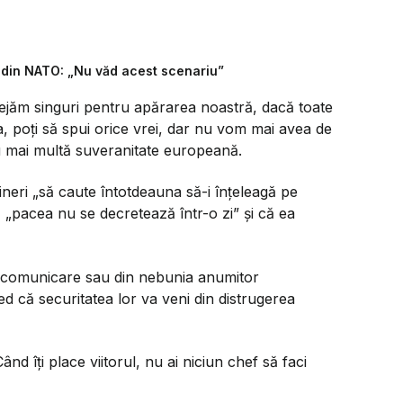
A din NATO: „Nu văd acest scenariu”
ejăm singuri pentru apărarea noastră, dacă toate
a, poți să spui orice vrei, dar nu vom mai avea de
u mai multă suveranitate europeană.
ineri
„să caute întotdeauna să-i înțeleagă pe
ă
„pacea nu se decretează într-o zi”
și că ea
de comunicare sau din nebunia anumitor
d că securitatea lor va veni din distrugerea
nd îți place viitorul, nu ai niciun chef să faci