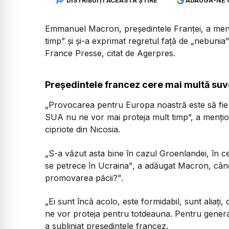
DISTRIBUIȚI ACEASTĂ ȘTIRE
ADAUGĂ-NE 
Emmanuel Macron, președintele Franței, a men
timp”
și și-a exprimat regretul față de
„nebunia”
France Presse, citat de Agerpres.
Președintele francez cere mai multă suve
„Provocarea pentru Europa noastră este să fie 
SUA nu ne vor mai proteja mult timp”,
a mențio
cipriote din Nicosia.
„S-a văzut asta bine în cazul Groenlandei, în ce
se petrece în Ucraina”
, a adăugat Macron, când
promovarea păcii?”
.
„Ei sunt încă acolo, este formidabil, sunt aliați
ne vor proteja pentru totdeauna. Pentru generaț
a subliniat președintele francez.