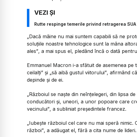
Rutte respinge temerile privind retragerea SU
„Dacă mâine nu mai suntem capabili să ne prot
soluțiile noastre tehnologice sunt la mâna altor
ales”
, a mai spus el, pledând încă o dată pentr
Emmanuel Macron i-a sfătuit de asemenea pe t
ceilalți”
și
„să aibă gustul viitorului”
, afirmând c
depinde și de ei.
„Războiul se naște din neînțelegeri, din lipsa 
conducători și, uneori, a unor popoare care cre
vecinului”
, a subliniat președintele francez.
„Iubește războiul cel care nu mai speră nimic. Câ
război”
, a adăugat el, fără a cita nume de lideri.