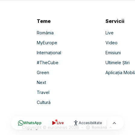
Teme
Servicii
România
Live
MyEurope
Video
Internațional
Emisiuni
#TheCube
Ultimele Știri
Green
Aplicația Mobil
Next
Travel
Cultură
WhatsApp
Live
Accesibilitate
Copyright © euronews
2026
-
Română