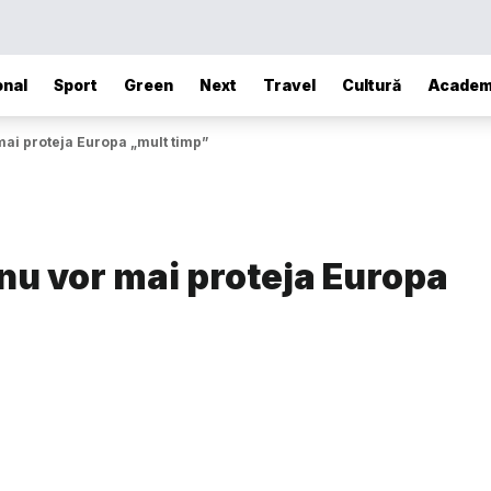
onal
Sport
Green
Next
Travel
Cultură
Academ
i proteja Europa „mult timp”
u vor mai proteja Europa