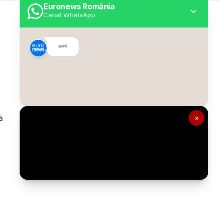
Euronews România
Canal WhatsApp
Utile
Despre Euronews
Declarație accesibilitate
Politica Cookie
Politica de confidențialitate
×
ă
Formular de contact
Transparență în utilizarea AI
Gestionați preferințele