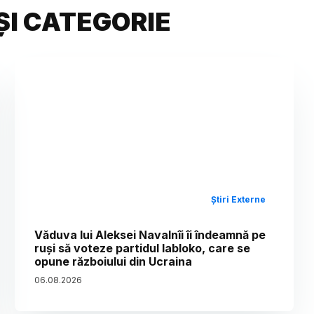
ȘI CATEGORIE
Știri Externe
Văduva lui Aleksei Navalnîi îi îndeamnă pe
ruși să voteze partidul Iabloko, care se
opune războiului din Ucraina
06
.
08
.
2026