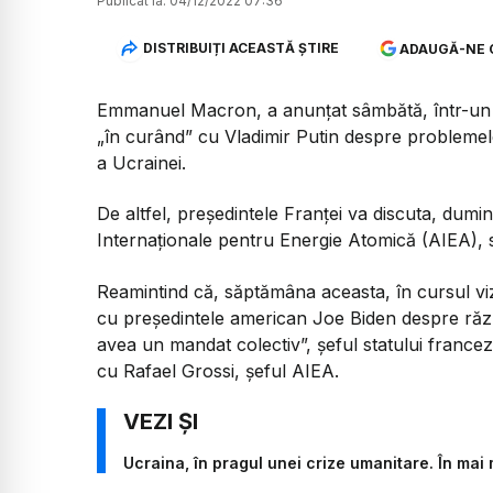
Publicat la:
04/12/2022 07:36
DISTRIBUIȚI ACEASTĂ ȘTIRE
ADAUGĂ-NE 
Emmanuel Macron, a anunţat sâmbătă, într-un in
„în curând” cu Vladimir Putin despre problemele
a Ucrainei.
De altfel, președintele Franței va discuta, dumin
Internaţionale pentru Energie Atomică (AIEA), 
Reamintind că, săptămâna aceasta, în cursul vizi
cu preşedintele american Joe Biden despre război
avea un mandat colectiv”, şeful statului francez
cu Rafael Grossi, şeful AIEA.
Ucraina, în pragul unei crize umanitare. În mai 