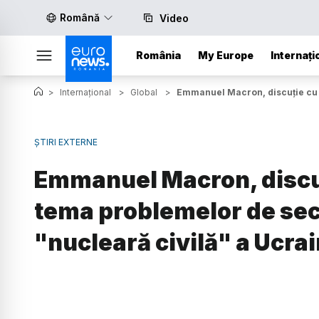
Română
Video
România
My Europe
Internați
>
Internațional
>
Global
>
Emmanuel Macron, discuție cu V
ȘTIRI EXTERNE
Emmanuel Macron, discuț
tema problemelor de sec
"nucleară civilă" a Ucrai