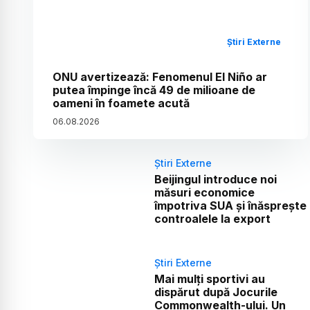
Știri Externe
ONU avertizează: Fenomenul El Niño ar
putea împinge încă 49 de milioane de
oameni în foamete acută
06
.
08
.
2026
Știri Externe
Beijingul introduce noi
măsuri economice
împotriva SUA și înăsprește
controalele la export
Știri Externe
Mai mulți sportivi au
dispărut după Jocurile
Commonwealth-ului. Un