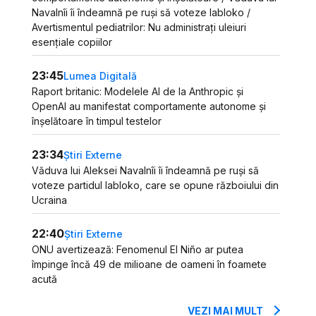
Navalnîi îi îndeamnă pe ruși să voteze Iabloko /
Avertismentul pediatrilor: Nu administrați uleiuri
esențiale copiilor
23:45
Lumea Digitală
Raport britanic: Modelele AI de la Anthropic și
OpenAI au manifestat comportamente autonome și
înșelătoare în timpul testelor
23:34
Știri Externe
Văduva lui Aleksei Navalnîi îi îndeamnă pe ruși să
voteze partidul Iabloko, care se opune războiului din
Ucraina
22:40
Știri Externe
ONU avertizează: Fenomenul El Niño ar putea
împinge încă 49 de milioane de oameni în foamete
acută
VEZI MAI MULT