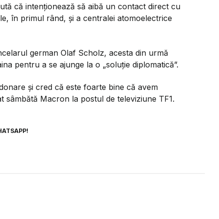
ută că intenţionează să aibă un contact direct cu
e, în primul rând, şi a centralei atomoelectrice
cancelarul german Olaf Scholz, acesta din urmă
na pentru a se ajunge la o „soluţie diplomatică”.
donare şi cred că este foarte bine că avem
iniat sâmbătă Macron la postul de televiziune TF1.
HATSAPP!