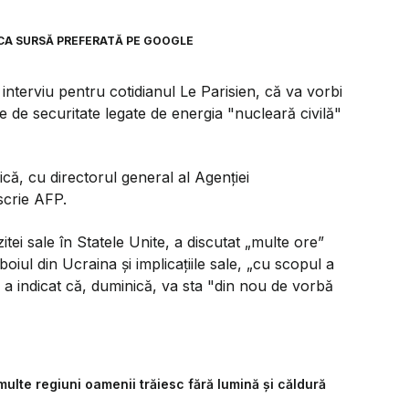
CA SURSĂ PREFERATĂ PE GOOGLE
terviu pentru cotidianul Le Parisien, că va vorbi
 de securitate legate de energia "nucleară civilă"
ică, cu directorul general al Agenţiei
scrie AFP.
tei sale în Statele Unite, a discutat „multe ore”
ul din Ucraina şi implicaţiile sale, „cu scopul a
 a indicat că, duminică, va sta "din nou de vorbă
multe regiuni oamenii trăiesc fără lumină și căldură