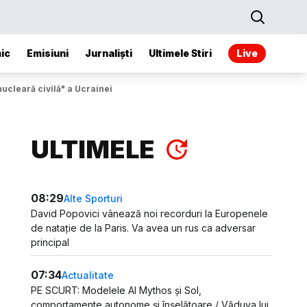
ic
Emisiuni
Jurnaliști
Ultimele Stiri
Live
ucleară civilă" a Ucrainei
ULTIMELE
08:29
Alte Sporturi
David Popovici vânează noi recorduri la Europenele
de natație de la Paris. Va avea un rus ca adversar
principal
07:34
Actualitate
PE SCURT: Modelele AI Mythos și Sol,
comportamente autonome și înșelătoare / Văduva lui