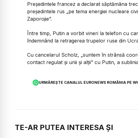
Preşedintele francez a declarat săptămâna trec
preşedintele rus „pe tema energiei nucleare civil
Zaporojie”.
Între timp, Putin a vorbit vineri la telefon cu 
îndemnând la retragerea trupelor ruse din Ucrai
Cu cancelarul Scholz, „suntem în strânsă coor
contact regulat şi unii şi alţii” cu Putin, a subl
URMĂREȘTE CANALUL EURONEWS ROMÂNIA PE W
TE-AR PUTEA INTERESA ȘI