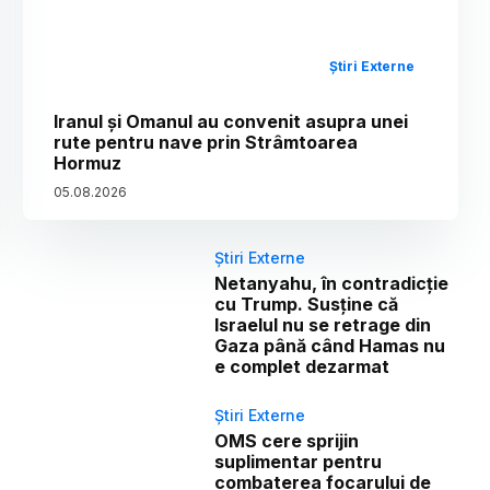
Știri Externe
Iranul și Omanul au convenit asupra unei
rute pentru nave prin Strâmtoarea
Hormuz
05
.
08
.
2026
Știri Externe
Netanyahu, în contradicție
cu Trump. Susține că
Israelul nu se retrage din
Gaza până când Hamas nu
e complet dezarmat
Știri Externe
OMS cere sprijin
suplimentar pentru
combaterea focarului de