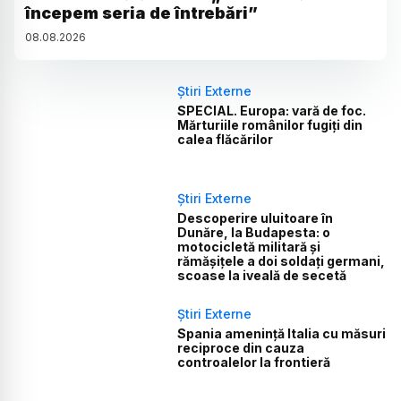
începem seria de întrebări”
08
.
08
.
2026
Știri Externe
SPECIAL. Europa: vară de foc.
Mărturiile românilor fugiți din
calea flăcărilor
Știri Externe
Descoperire uluitoare în
Dunăre, la Budapesta: o
motocicletă militară și
rămășițele a doi soldați germani,
scoase la iveală de secetă
Știri Externe
Spania amenință Italia cu măsuri
reciproce din cauza
controalelor la frontieră