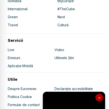
România
MyEurope
Internațional
#TheCube
Green
Next
Travel
Cultură
Servicii
Live
Video
Emisiuni
Ultimele Știri
Aplicația Mobilă
Utile
Despre Euronews
Declarație accesibilitate
Politica Cookie
Politica de confidențialitate
×
Formular de contact
Transparență în utilizarea AI