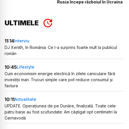
Rusia începe războiul în Ucraina
ULTIMELE
11:14
Interviu
DJ Xenith, în România. Ce l-a surprins foarte mult la publicul
român
10:45
Lifestyle
Cum economisim energie electrică în zilele caniculare fără
investiții mari. Trucuri simple care pot reduce consumul și
factura
10:11
Actualitate
UPDATE. Operațiunea de pe Dunăre, finalizată. Toate cele
patru barje au fost scufundate: Am câștigat opt centimetri la
Cernavodă