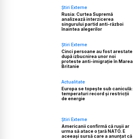
Știri Externe
Rusia: Curtea Supremă
analizează interzicerea
singurului partid anti-război
înaintea alegerilor
Știri Externe
Cinci persoane au fost arestate
după izbucnirea unor noi
proteste anti-imigrație în Marea
Britanie
Actualitate
Europa se topește sub caniculă:
temperaturi record și restricții
de energie
Știri Externe
Americanii confirmă că rușii ar
urma să atace o țară NATO. E
aceeași sursă care a anunțat că