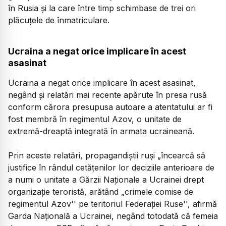
în Rusia şi la care între timp schimbase de trei ori
plăcuţele de înmatriculare.
Ucraina a negat orice implicare în acest
asasinat
Ucraina a negat orice implicare în acest asasinat,
negând şi relatări mai recente apărute în presa rusă
conform cărora presupusa autoare a atentatului ar fi
fost membră în regimentul Azov, o unitate de
extremă-dreaptă integrată în armata ucraineană.
Prin aceste relatări, propagandiştii ruşi „încearcă să
justifice în rândul cetăţenilor lor deciziile anterioare de
a numi o unitate a Gărzii Naţionale a Ucrainei drept
organizaţie teroristă, arătând „crimele comise de
regimentul Azov'' pe teritoriul Federaţiei Ruse'', afirmă
Garda Naţională a Ucrainei, negând totodată că femeia