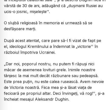
vârstă de 30 de ani, adăugând că „duşmanii Rusiei au
ucis-o josnic, mişeleşte''.
O slujbă religioasă în memoria ei urmează să se
desfăşoare marţi.
După acest atentat, care pare să-l fi vizat de fapt pe
el, ideologul Kremlinului a îndemnat la „victorie'' în
războiul împotriva Ucrainei.
„Dar noi, poporul nostru, nu putem fi răpuşi nici
măcar de asemenea lovituri grele. Inimile noastre
tânjesc la mai mult decât răzbunare sau pedeapsă.
Este prea puţin, nu este calea rusească. Avem nevoie
de Victoria noastră. Fiica mea şi-a lăsat viaţa de
fecioară pe propriul altar. Deci învingeţi, vă rog!''
, şi-a
încheiat mesajul Aleksandr Dughin.