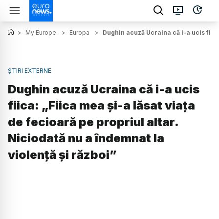
>
My Europe
>
Europa
>
Dughin acuză Ucraina că i-a ucis fiica
ȘTIRI EXTERNE
Dughin acuză Ucraina că i-a ucis
fiica: „Fiica mea şi-a lăsat viaţa
de fecioară pe propriul altar.
Niciodată nu a îndemnat la
violenţă şi război”