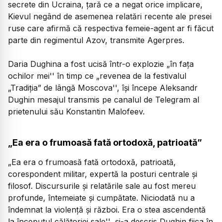
secrete din Ucraina, ţară ce a negat orice implicare,
Kievul negând de asemenea relatări recente ale presei
ruse care afirmă că respectiva femeie-agent ar fi făcut
parte din regimentul Azov, transmite Agerpres.
Daria Dughina a fost ucisă într-o explozie „în faţa
ochilor mei'' în timp ce „revenea de la festivalul
„Tradiţia” de lângă Moscova'', îşi începe Aleksandr
Dughin mesajul transmis pe canalul de Telegram al
prietenului său Konstantin Malofeev.
„Ea era o frumoasă fată ortodoxă, patrioată”
„Ea era o frumoasă fată ortodoxă, patrioată,
corespondent militar, expertă la posturi centrale şi
filosof. Discursurile şi relatările sale au fost mereu
profunde, întemeiate şi cumpătate. Niciodată nu a
îndemnat la violenţă şi război. Era o stea ascendentă
la începutul călătoriei sale'
', şi-a descris Dughin fiica în