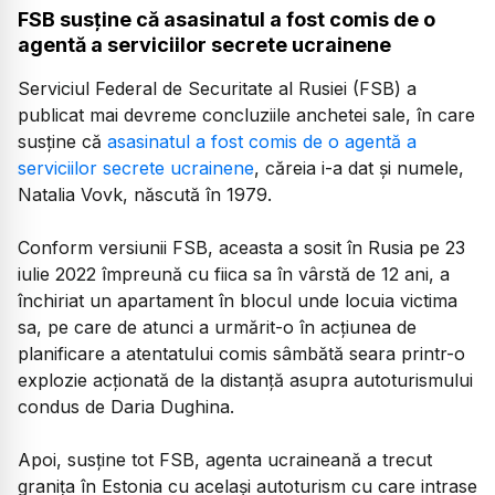
FSB susține că asasinatul a fost comis de o
agentă a serviciilor secrete ucrainene
Serviciul Federal de Securitate al Rusiei (FSB) a
publicat mai devreme concluziile anchetei sale, în care
susţine că
asasinatul a fost comis de o agentă a
serviciilor secrete ucrainene
, căreia i-a dat şi numele,
Natalia Vovk, născută în 1979.
Conform versiunii FSB, aceasta a sosit în Rusia pe 23
iulie 2022 împreună cu fiica sa în vârstă de 12 ani, a
închiriat un apartament în blocul unde locuia victima
sa, pe care de atunci a urmărit-o în acţiunea de
planificare a atentatului comis sâmbătă seara printr-o
explozie acţionată de la distanţă asupra autoturismului
condus de Daria Dughina.
Apoi, susţine tot FSB, agenta ucraineană a trecut
graniţa în Estonia cu acelaşi autoturism cu care intrase