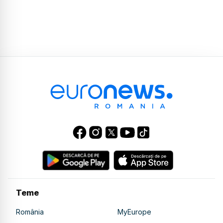
Teme
România
MyEurope