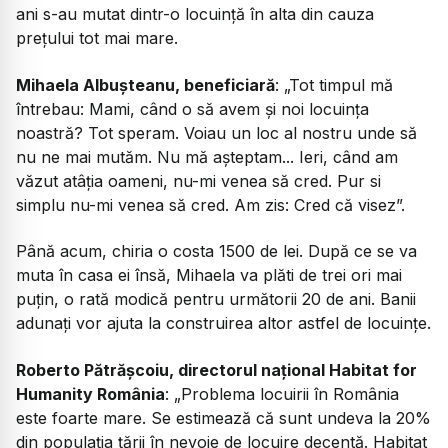
ani s-au mutat dintr-o locuință în alta din cauza
prețului tot mai mare.
Mihaela Albușteanu, beneficiară
: „Tot timpul mă
întrebau:
Mami, când o să avem și noi locuința
noastră?
Tot speram. Voiau un loc al nostru unde să
nu ne mai mutăm. Nu mă așteptam... Ieri, când am
văzut atâția oameni, nu-mi venea să cred. Pur si
simplu nu-mi venea să cred. Am zis:
Cred că visez
”.
Până acum, chiria o costa 1500 de lei. După ce se va
muta în casa ei însă, Mihaela va plăti de trei ori mai
puțin, o rată modică pentru următorii 20 de ani. Banii
adunați vor ajuta la construirea altor astfel de locuințe.
Roberto Pătrășcoiu, directorul național Habitat for
Humanity România
: „Problema locuirii în România
este foarte mare. Se estimează că sunt undeva la 20%
din populația țării în nevoie de locuire decentă. Habitat