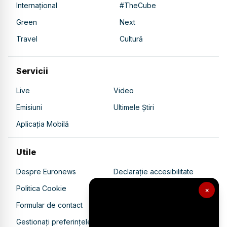
Internațional
#TheCube
Green
Next
Travel
Cultură
Servicii
Live
Video
Emisiuni
Ultimele Știri
Aplicația Mobilă
Utile
Despre Euronews
Declarație accesibilitate
Politica Cookie
Politica de confidențialitate
×
Formular de contact
Transparență în utilizarea AI
Gestionați preferințele