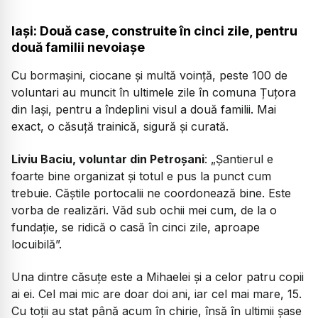
Iași: Două case, construite în cinci zile, pentru
două familii nevoiașe
Cu bormașini, ciocane și multă voință, peste 100 de
voluntari au muncit în ultimele zile în comuna Țuțora
din Iași, pentru a îndeplini visul a două familii. Mai
exact, o căsuță trainică, sigură și curată.
Liviu Baciu, voluntar din Petroșani
: „Șantierul e
foarte bine organizat și totul e pus la punct cum
trebuie. Căștile portocalii ne coordonează bine. Este
vorba de realizări. Văd sub ochii mei cum, de la o
fundație, se ridică o casă în cinci zile, aproape
locuibilă”.
Una dintre căsuțe este a Mihaelei și a celor patru copii
ai ei. Cel mai mic are doar doi ani, iar cel mai mare, 15.
Cu toții au stat până acum în chirie, însă în ultimii șase