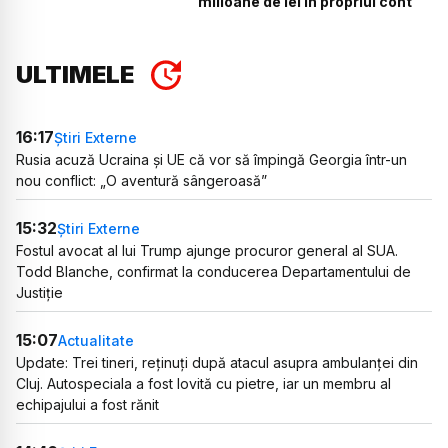
milioane de lei în propriul cont
ULTIMELE
16:17
Știri Externe
Rusia acuză Ucraina și UE că vor să împingă Georgia într-un
nou conflict: „O aventură sângeroasă”
15:32
Știri Externe
Fostul avocat al lui Trump ajunge procuror general al SUA.
Todd Blanche, confirmat la conducerea Departamentului de
Justiție
15:07
Actualitate
Update: Trei tineri, reținuți după atacul asupra ambulanței din
Cluj. Autospeciala a fost lovită cu pietre, iar un membru al
echipajului a fost rănit