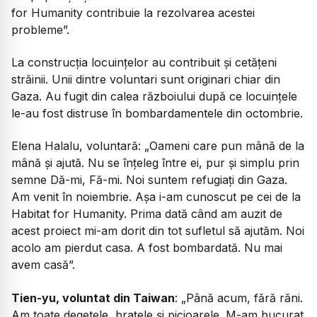
for Humanity contribuie la rezolvarea acestei
probleme”.
La construcția locuințelor au contribuit și cetățeni
străinii. Unii dintre voluntari sunt originari chiar din
Gaza. Au fugit din calea războiului după ce locuințele
le-au fost distruse în bombardamentele din octombrie.
Elena Halalu, voluntară: „Oameni care pun mână de la
mână și ajută. Nu se înțeleg între ei, pur și simplu prin
semne
Dă-mi, Fă-mi
. Noi suntem refugiați din Gaza.
Am venit în noiembrie. Așa i-am cunoscut pe cei de la
Habitat for Humanity. Prima dată când am auzit de
acest proiect mi-am dorit din tot sufletul să ajutăm. Noi
acolo am pierdut casa. A fost bombardată. Nu mai
avem casă”.
Tien-yu, voluntat din Taiwan
: „Până acum, fără răni.
Am toate degetele, brațele și picioarele. M-am bucurat