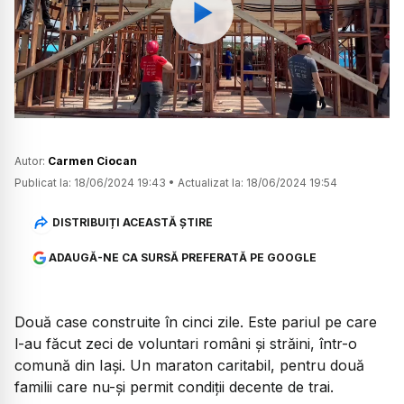
Watch
Autor:
Carmen Ciocan
Publicat la:
18/06/2024 19:43
•
Actualizat la:
18/06/2024 19:54
DISTRIBUIȚI ACEASTĂ ȘTIRE
ADAUGĂ-NE CA SURSĂ PREFERATĂ PE GOOGLE
Două case construite în cinci zile. Este pariul pe care
l-au făcut zeci de voluntari români și străini, într-o
comună din Iași. Un maraton caritabil, pentru două
familii care nu-și permit condiții decente de trai.