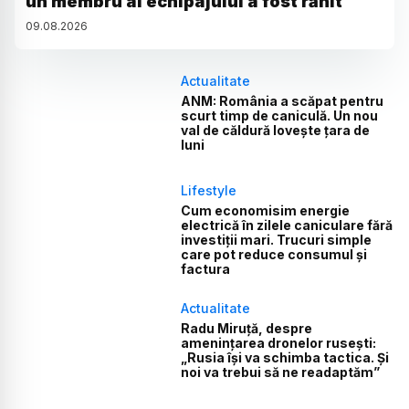
un membru al echipajului a fost rănit
09
.
08
.
2026
Actualitate
ANM: România a scăpat pentru
scurt timp de caniculă. Un nou
val de căldură lovește țara de
luni
Lifestyle
Cum economisim energie
electrică în zilele caniculare fără
investiții mari. Trucuri simple
care pot reduce consumul și
factura
Actualitate
Radu Miruță, despre
amenințarea dronelor rusești:
„Rusia își va schimba tactica. Și
noi va trebui să ne readaptăm”