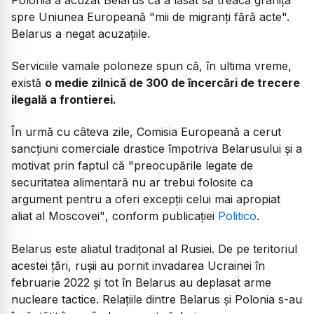
spre Uniunea Europeană "mii de migranți fără acte".
Belarus a negat acuzațiile.
Serviciile vamale poloneze spun că, în ultima vreme,
există
o medie zilnică de 300 de încercări de trecere
ilegală a frontierei.
În urmă cu câteva zile, Comisia Europeană a cerut
sancțiuni comerciale drastice împotriva Belarusului și a
motivat prin faptul că
"preocupările legate de
securitatea alimentară nu ar trebui folosite ca
argument pentru a oferi excepții celui mai apropiat
aliat al Moscovei"
, conform publicației
Politico
.
Belarus este aliatul tradițonal al Rusiei. De pe teritoriul
acestei țări, rușii au pornit invadarea Ucrainei în
februarie 2022 și tot în Belarus au deplasat arme
nucleare tactice. Relațiile dintre Belarus și Polonia s-au