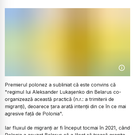
Premierul polonez a subliniat că este convins că
"regimul lui Aleksander Lukașenko din Belarus co-
organizează această practică
(n.r.: a trimiterii de
migranți)
,
deoarece țara arată intenții din ce în ce mai
agresive față de Polonia".
Iar fluxul de migranți ar fi început tocmai în 2021, când
Polonia a acuzat Belarus că a lăsat să treacă granița