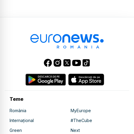
Teme
România
MyEurope
Internațional
#TheCube
Green
Next