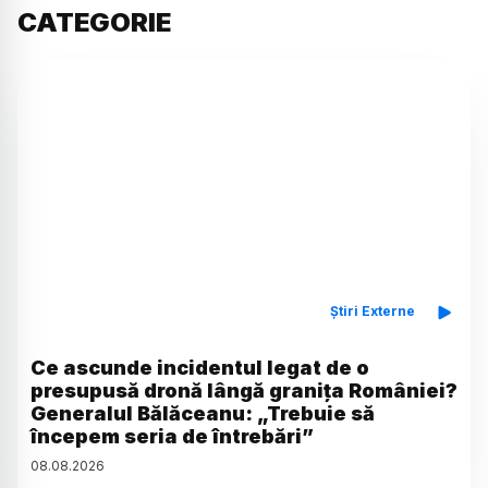
CATEGORIE
Știri Externe
Ce ascunde incidentul legat de o
presupusă dronă lângă granița României?
Generalul Bălăceanu: „Trebuie să
începem seria de întrebări”
08
.
08
.
2026