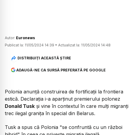
Autor:
Euronews
Publicat la:
11/05/2024 14:39
•
Actualizat la:
11/05/2024 14:48
DISTRIBUIȚI ACEASTĂ ȘTIRE
ADAUGĂ-NE CA SURSĂ PREFERATĂ PE GOOGLE
Polonia anunță construirea de fortificații la frontiera
estică. Declarația i-a aparținut premierului polonez
Donald Tusk
și vine în contextul în care mulți migranți
trec ilegal granița în special din Belarus.
Tusk a spus că Polonia "se confruntă cu un război
hibrid" în ceea ce privește migrația ilegală.