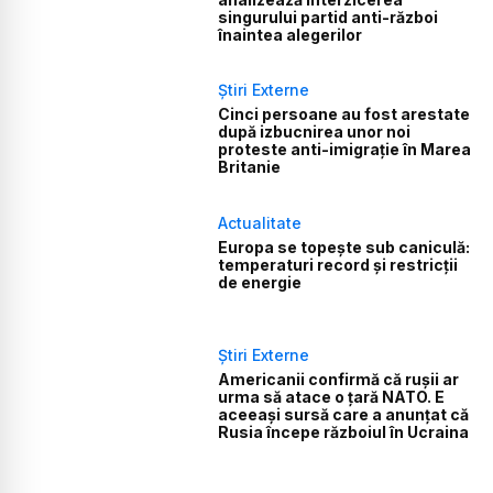
singurului partid anti-război
înaintea alegerilor
Știri Externe
Cinci persoane au fost arestate
după izbucnirea unor noi
proteste anti-imigrație în Marea
Britanie
Actualitate
Europa se topește sub caniculă:
temperaturi record și restricții
de energie
Știri Externe
Americanii confirmă că rușii ar
urma să atace o țară NATO. E
aceeași sursă care a anunțat că
Rusia începe războiul în Ucraina