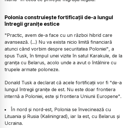
Polonia construiește fortificații de-a lungul
întregii granițe estice
"Practic, avem de-a face cu un război hibrid care
avansează. (...) Nu va exista nicio limită financiară
atunci când vorbim despre securitatea Poloniei"
, a
spus Tusk, în timpul unei vizite în satul Karakule, de la
granița cu Belarus, acolo unde a avut o întâlnire cu
trupele armate poloneze.
Donald Tusk a declarat că acele fortificații vor fi
"de-a
lungul întregii granițe de est. Nu este doar frontiera
internă a Poloniei, este şi frontiera Uniunii Europene"
.
În nord și nord-est, Polonia se învecinează cu
Lituania și Rusia (Kaliningrad), iar la est, cu Belarus și
Ucraina.