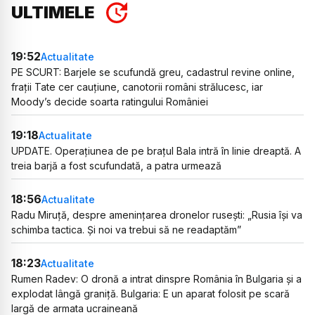
ULTIMELE
19:52
Actualitate
PE SCURT: Barjele se scufundă greu, cadastrul revine online,
frații Tate cer cauțiune, canotorii români strălucesc, iar
Moody’s decide soarta ratingului României
19:18
Actualitate
UPDATE. Operațiunea de pe brațul Bala intră în linie dreaptă. A
treia barjă a fost scufundată, a patra urmează
18:56
Actualitate
Radu Miruță, despre amenințarea dronelor rusești: „Rusia își va
schimba tactica. Și noi va trebui să ne readaptăm”
18:23
Actualitate
Rumen Radev: O dronă a intrat dinspre România în Bulgaria și a
explodat lângă graniță. Bulgaria: E un aparat folosit pe scară
largă de armata ucraineană