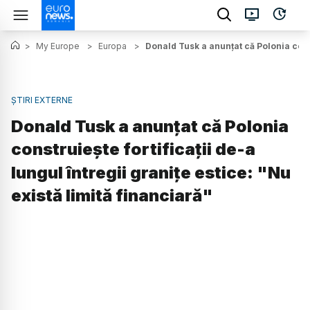
>
My Europe
>
Europa
>
Donald Tusk a anunțat că Polonia constr
ȘTIRI EXTERNE
Donald Tusk a anunțat că Polonia
construiește fortificații de-a
lungul întregii granițe estice: "Nu
există limită financiară"