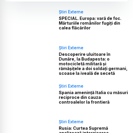
Știri Externe
SPECIAL. Europa: vară de foc.
Mărturiile românilor fugiți din
calea flăcărilor
Știri Externe
Descoperire uluitoare în
Dunăre, la Budapesta: o
motocicletă militară și
rămășițele a doi soldați germani,
scoase la iveală de secetă
Știri Externe
Spania amenință Italia cu măsuri
reciproce din cauza
controalelor la frontieră
Știri Externe
Rusia: Curtea Supremă
analizează interzicerea