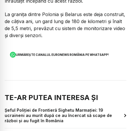
înrăutățit începând cu acest război.
La granița dintre Polonia și Belarus este deja construit,
de câțiva ani, un gard lung de 180 de kilometri și înalt
de 5,5 metri, prevăzut cu sistem de monitorizare video
și diverși senzori.
URMĂREȘTE CANALUL EURONEWS ROMÂNIA PE WHATSAPP!
TE-AR PUTEA INTERESA ȘI
Șeful Poliției de Frontieră Sighetu Marmației: 19
ucraineni au murit după ce au încercat să scape de
război și au fugit în România