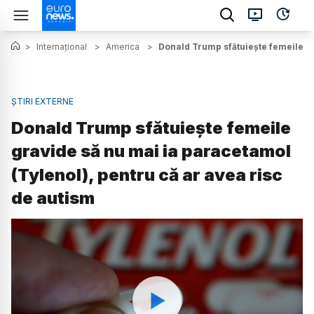
>
Internațional
>
America
>
Donald Trump sfătuiește femeile gr
ȘTIRI EXTERNE
Donald Trump sfătuiește femeile
gravide să nu mai ia paracetamol
(Tylenol), pentru că ar avea risc
de autism