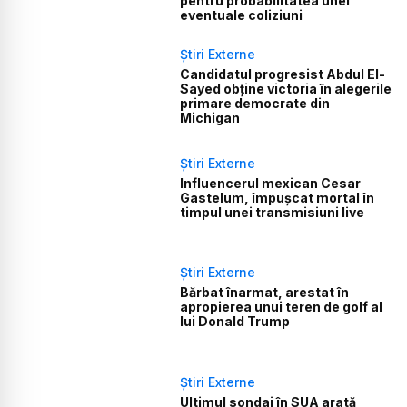
pentru probabilitatea unei
eventuale coliziuni
Știri Externe
Candidatul progresist Abdul El-
Sayed obține victoria în alegerile
primare democrate din
Michigan
Știri Externe
Influencerul mexican Cesar
Gastelum, împușcat mortal în
timpul unei transmisiuni live
Știri Externe
Bărbat înarmat, arestat în
apropierea unui teren de golf al
lui Donald Trump
Știri Externe
Ultimul sondaj în SUA arată