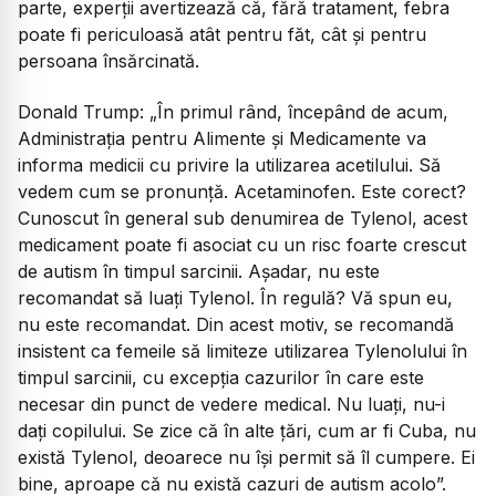
parte, experții avertizează că, fără tratament, febra
poate fi periculoasă atât pentru făt, cât și pentru
persoana însărcinată.
Donald Trump:
„În primul rând, începând de acum,
Administrația pentru Alimente și Medicamente va
informa medicii cu privire la utilizarea acetilului. Să
vedem cum se pronunță. Acetaminofen. Este corect?
Cunoscut în general sub denumirea de Tylenol, acest
medicament poate fi asociat cu un risc foarte crescut
de autism în timpul sarcinii. Așadar, nu este
recomandat să luați Tylenol. În regulă? Vă spun eu,
nu este recomandat. Din acest motiv, se recomandă
insistent ca femeile să limiteze utilizarea Tylenolului în
timpul sarcinii, cu excepția cazurilor în care este
necesar din punct de vedere medical. Nu luați, nu-i
dați copilului. Se zice că în alte ţări, cum ar fi Cuba, nu
există Tylenol, deoarece nu îşi permit să îl cumpere. Ei
bine, aproape că nu există cazuri de autism acolo”.