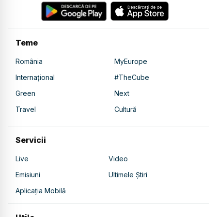
Teme
România
MyEurope
Internațional
#TheCube
Green
Next
Travel
Cultură
Servicii
Live
Video
Emisiuni
Ultimele Știri
Aplicația Mobilă