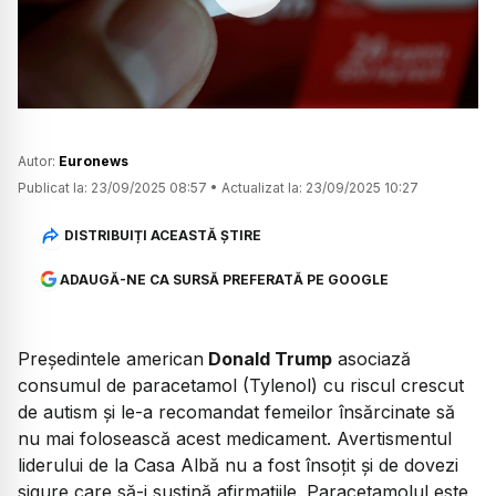
Watch
Autor:
Euronews
Publicat la:
23/09/2025 08:57
•
Actualizat la:
23/09/2025 10:27
DISTRIBUIȚI ACEASTĂ ȘTIRE
ADAUGĂ-NE CA SURSĂ PREFERATĂ PE GOOGLE
Președintele american
Donald Trump
asociază
consumul de paracetamol (Tylenol) cu riscul crescut
de autism și le-a recomandat femeilor însărcinate să
nu mai folosească acest medicament. Avertismentul
liderului de la Casa Albă nu a fost însoțit și de dovezi
sigure care să-i susțină afirmațiile. Paracetamolul este