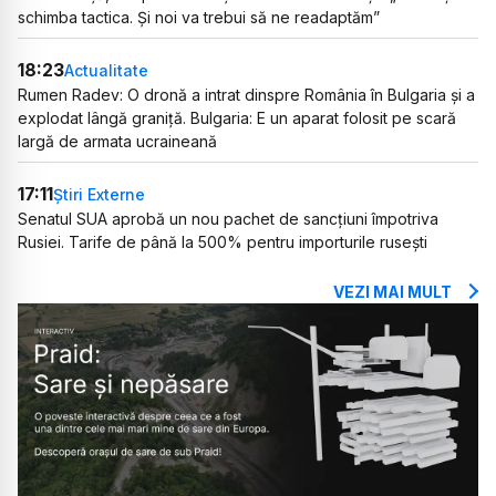
schimba tactica. Și noi va trebui să ne readaptăm”
18:23
Actualitate
Rumen Radev: O dronă a intrat dinspre România în Bulgaria și a
explodat lângă graniță. Bulgaria: E un aparat folosit pe scară
largă de armata ucraineană
17:11
Știri Externe
Senatul SUA aprobă un nou pachet de sancțiuni împotriva
Rusiei. Tarife de până la 500% pentru importurile rusești
VEZI MAI MULT