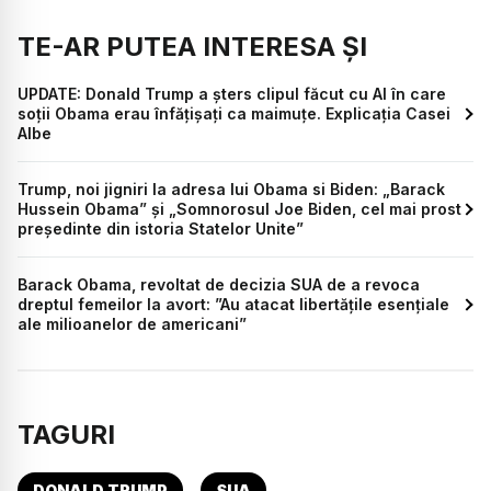
TE-AR PUTEA INTERESA ȘI
UPDATE: Donald Trump a șters clipul făcut cu AI în care
soții Obama erau înfățișați ca maimuțe. Explicația Casei
Albe
Trump, noi jigniri la adresa lui Obama si Biden: „Barack
Hussein Obama” și „Somnorosul Joe Biden, cel mai prost
președinte din istoria Statelor Unite”
Barack Obama, revoltat de decizia SUA de a revoca
dreptul femeilor la avort: ”Au atacat libertățile esențiale
ale milioanelor de americani”
TAGURI
DONALD TRUMP
SUA