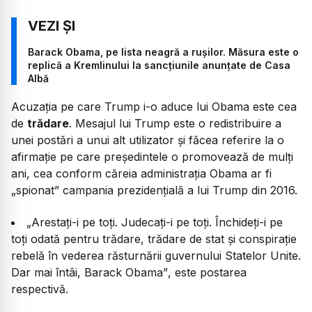
Barack Obama, pe lista neagră a rușilor. Măsura este o
replică a Kremlinului la sancțiunile anunțate de Casa
Albă
Acuzația pe care Trump i-o aduce lui Obama este cea
de
trădare
. Mesajul lui Trump este o redistribuire a
unei postări a unui alt utilizator și făcea referire la o
afirmație pe care președintele o promovează de mulți
ani, cea conform căreia administrația Obama ar fi
„spionat” campania prezidențială a lui Trump din 2016.
„Arestați-i pe toți. Judecați-i pe toți. Închideți-i pe
toți odată pentru trădare, trădare de stat și conspirație
rebelă în vederea răsturnării guvernului Statelor Unite.
Dar mai întâi, Barack Obama”
, este postarea
respectivă.