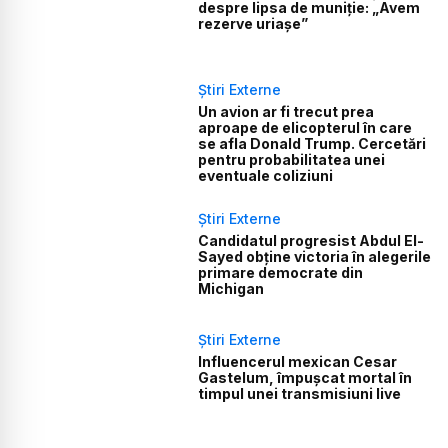
despre lipsa de muniție: „Avem
rezerve uriașe”
Știri Externe
Un avion ar fi trecut prea
aproape de elicopterul în care
se afla Donald Trump. Cercetări
pentru probabilitatea unei
eventuale coliziuni
Știri Externe
Candidatul progresist Abdul El-
Sayed obține victoria în alegerile
primare democrate din
Michigan
Știri Externe
Influencerul mexican Cesar
Gastelum, împușcat mortal în
timpul unei transmisiuni live