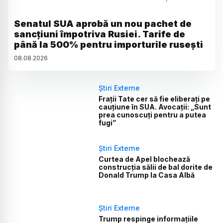
Senatul SUA aprobă un nou pachet de
sancțiuni împotriva Rusiei. Tarife de
până la 500% pentru importurile rusești
08
.
08
.
2026
Știri Externe
Frații Tate cer să fie eliberați pe
cauțiune în SUA. Avocații: „Sunt
prea cunoscuți pentru a putea
fugi”
Știri Externe
Curtea de Apel blochează
construcția sălii de bal dorite de
Donald Trump la Casa Albă
Știri Externe
Trump respinge informațiile