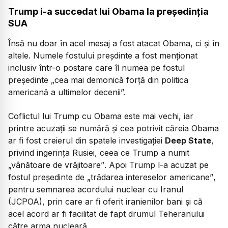
Trump i-a succedat lui Obama la președinția
SUA
Însă nu doar în acel mesaj a fost atacat Obama, ci și în
altele. Numele fostului preșdinte a fost menționat
inclusiv într-o postare care îl numea pe fostul
președinte
„cea mai demonică forță din politica
americană a ultimelor decenii”.
Coflictul lui Trump cu Obama este mai vechi, iar
printre acuzații se numără și cea potrivit căreia Obama
ar fi fost creierul din spatele investigației
Deep State
,
privind ingerința Rusiei, ceea ce Trump a numit
„vânătoare de vrăjitoare”
. Apoi Trump l-a acuzat pe
fostul președinte de
„trădarea intereselor americane”
,
pentru semnarea acordului nuclear cu Iranul
(JCPOA), prin care ar fi oferit iranienilor bani și că
acel acord ar fi facilitat de fapt drumul Teheranului
către arma nucleară.