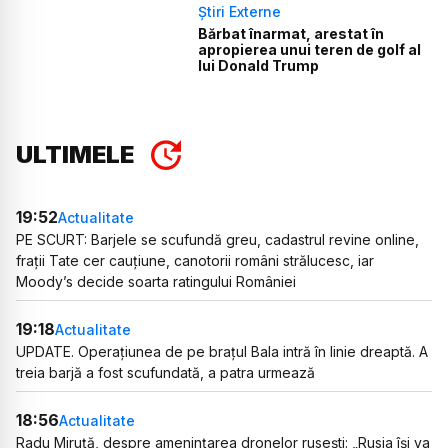
Știri Externe
Bărbat înarmat, arestat în
apropierea unui teren de golf al
lui Donald Trump
ULTIMELE
19:52
Actualitate
PE SCURT: Barjele se scufundă greu, cadastrul revine online,
frații Tate cer cauțiune, canotorii români strălucesc, iar
Moody’s decide soarta ratingului României
19:18
Actualitate
UPDATE. Operațiunea de pe brațul Bala intră în linie dreaptă. A
treia barjă a fost scufundată, a patra urmează
18:56
Actualitate
Radu Miruță, despre amenințarea dronelor rusești: „Rusia își va