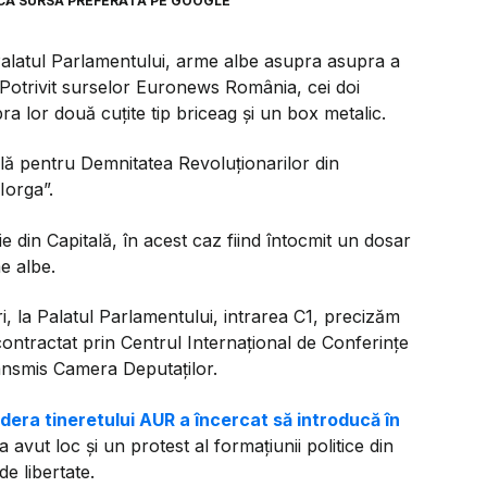
CA SURSĂ PREFERATĂ PE GOOGLE
n Palatul Parlamentului, arme albe asupra asupra a
 Potrivit surselor Euronews România, cei doi
ra lor două cuțite tip briceag și un box metalic.
ală pentru Demnitatea Revoluționarilor din
Iorga”.
ie din Capitală, în acest caz fiind întocmit un dosar
e albe.
eri, la Palatul Parlamentului, intrarea C1, precizăm
ntractat prin Centrul Internaţional de Conferinţe
ransmis Camera Deputaţilor.
idera tineretului AUR a încercat să introducă în
 a avut loc și un protest al formațiunii politice din
e libertate.