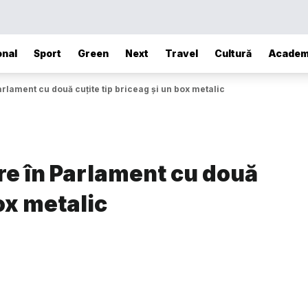
onal
Sport
Green
Next
Travel
Cultură
Academ
Parlament cu două cuțite tip briceag și un box metalic
tre în Parlament cu două
box metalic