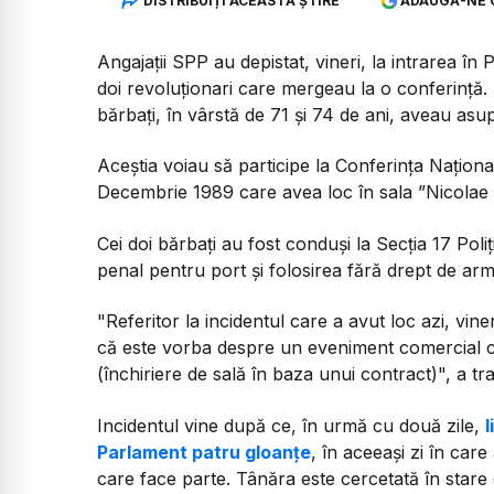
DISTRIBUIȚI ACEASTĂ ȘTIRE
ADAUGĂ-NE 
Angajații SPP au depistat, vineri, la intrarea î
doi revoluționari care mergeau la o conferință.
bărbați, în vârstă de 71 și 74 de ani, aveau asup
Aceștia voiau să participe la Conferința Națion
Decembrie 1989 care avea loc în sala ”Nicolae 
Cei doi bărbaţi au fost conduşi la Secţia 17 Poliţ
penal pentru port şi folosirea fără drept de arm
"Referitor la incidentul care a avut loc azi, vin
că este vorba despre un eveniment comercial co
(închiriere de sală în baza unui contract)", a t
Incidentul vine după ce, în urmă cu două zile,
l
Parlament patru gloanțe
, în aceeași zi în care
care face parte. Tânăra este cercetată în stare d