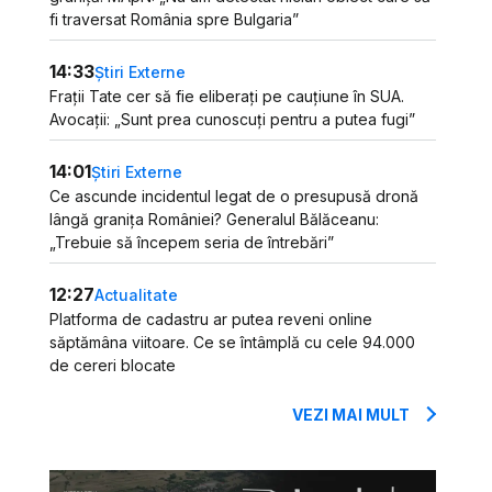
fi traversat România spre Bulgaria”
14:33
Știri Externe
Frații Tate cer să fie eliberați pe cauțiune în SUA.
Avocații: „Sunt prea cunoscuți pentru a putea fugi”
14:01
Știri Externe
Ce ascunde incidentul legat de o presupusă dronă
lângă granița României? Generalul Bălăceanu:
„Trebuie să începem seria de întrebări”
12:27
Actualitate
Platforma de cadastru ar putea reveni online
săptămâna viitoare. Ce se întâmplă cu cele 94.000
de cereri blocate
VEZI MAI MULT