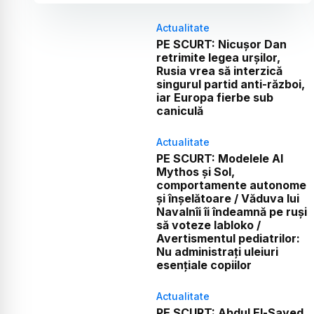
Actualitate
PE SCURT: Nicușor Dan
retrimite legea urșilor,
Rusia vrea să interzică
singurul partid anti-război,
iar Europa fierbe sub
caniculă
Actualitate
PE SCURT: Modelele AI
Mythos și Sol,
comportamente autonome
și înșelătoare / Văduva lui
Navalnîi îi îndeamnă pe ruși
să voteze Iabloko /
Avertismentul pediatrilor:
Nu administrați uleiuri
esențiale copiilor
Actualitate
PE SCURT: Abdul El-Sayed,