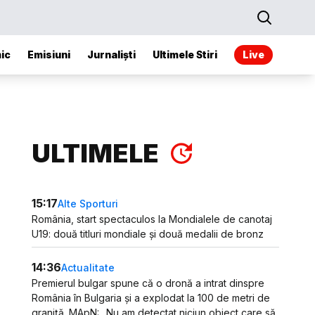
ic
Emisiuni
Jurnaliști
Ultimele Stiri
Live
ULTIMELE
15:17
Alte Sporturi
România, start spectaculos la Mondialele de canotaj
U19: două titluri mondiale și două medalii de bronz
14:36
Actualitate
Premierul bulgar spune că o dronă a intrat dinspre
România în Bulgaria și a explodat la 100 de metri de
graniță. MApN: „Nu am detectat niciun obiect care să