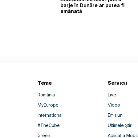
barje în Dunăre ar putea fi
amânată
Teme
Servicii
România
Live
MyEurope
Video
Internațional
Emisiuni
#TheCube
Ultimele Știri
Green
Aplicația Mobil