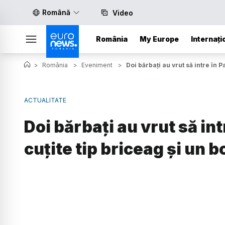
Română
Video
România
My Europe
Internați
>
România
>
Eveniment
>
Doi bărbați au vrut să intre în 
ACTUALITATE
Doi bărbați au vrut să in
cuțite tip briceag și un 