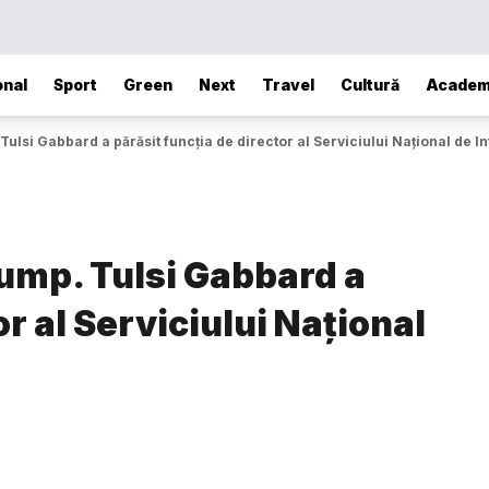
onal
Sport
Green
Next
Travel
Cultură
Academ
ulsi Gabbard a părăsit funcția de director al Serviciului Național de In
rump. Tulsi Gabbard a
or al Serviciului Național