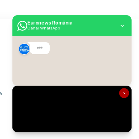
Euronews România
Canal WhatsApp
Utile
Despre Euronews
Declarație accesibilitate
Politica Cookie
Politica de confidențialitate
×
ă
Formular de contact
Transparență în utilizarea AI
Gestionați preferințele