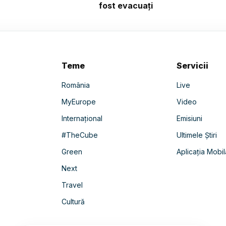
fost evacuați
Teme
Servicii
România
Live
MyEurope
Video
Internațional
Emisiuni
#TheCube
Ultimele Știri
Green
Aplicația Mobil
Next
Travel
Cultură