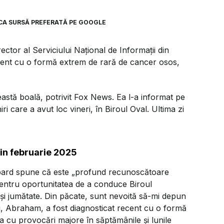
CA SURSĂ PREFERATĂ PE GOOGLE
rector al Serviciului Național de Informații din
cent cu o formă extrem de rară de cancer osos,
eastă boală, potrivit Fox News. Ea l-a informat pe
i care a avut loc vineri, în Biroul Oval. Ultima zi
din februarie 2025
bbard spune că este
„profund recunoscătoare
pentru oportunitatea de a conduce Biroul
n și jumătate. Din păcate, sunt nevoită să-mi depun
u, Abraham, a fost diagnosticat recent cu o formă
 cu provocări majore în săptămânile și lunile