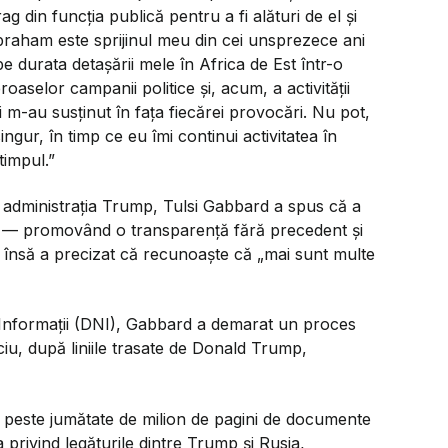
 din funcția publică pentru a fi alături de el și
Abraham este sprijinul meu din cei unsprezece ani
e durata detașării mele în Africa de Est într-o
selor campanii politice și, acum, a activității
i m-au susținut în fața fiecărei provocări. Nu pot,
ngur, în timp ce eu îmi continui activitatea în
timpul.”
 administrația Trump, Tulsi Gabbard a spus că a
NI — promovând o transparență fără precedent și
i”, însă a precizat că recunoaște că „mai sunt multe
de Informații (DNI), Gabbard a demarat un proces
iu, după liniile trasate de Donald Trump,
at peste jumătate de milion de pagini de documente
privind legăturile dintre Trump și Rusia,