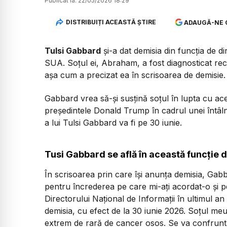
Publicat la:
22/05/2026 18:29
DISTRIBUIȚI ACEASTĂ ȘTIRE
ADAUGĂ-NE 
Tulsi Gabbard
și-a dat demisia din funcția de di
SUA. Soțul ei, Abraham, a fost diagnosticat re
așa cum a precizat ea în scrisoarea de demisie.
Gabbard vrea să-și susțină soțul în lupta cu ac
președintele Donald Trump în cadrul unei întâlnir
a lui Tulsi Gabbard va fi pe 30 iunie.
Tusi Gabbard se află în această funcție 
În scrisoarea prin care își anunța demisia, Ga
pentru încrederea pe care mi-ați acordat-o și 
Directorului Național de Informații în ultimul a
demisia, cu efect de la 30 iunie 2026. Soțul me
extrem de rară de cancer osos. Se va confrunta