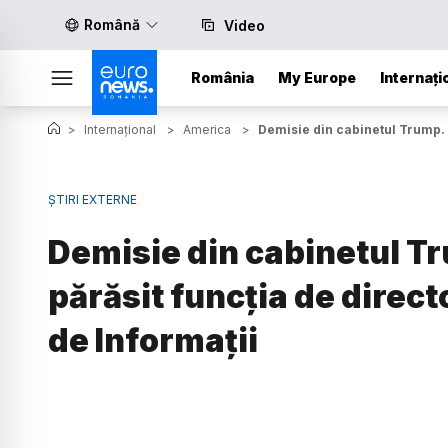
Română
Video
România
My Europe
Internați
>
Internațional
>
America
>
Demisie din cabinetul Trump. T
ȘTIRI EXTERNE
Demisie din cabinetul T
părăsit funcția de direct
de Informații