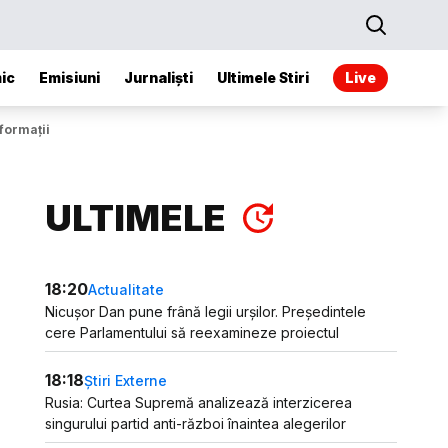
ic
Emisiuni
Jurnaliști
Ultimele Stiri
Live
formații
ULTIMELE
18:20
Actualitate
Nicușor Dan pune frână legii urșilor. Președintele
cere Parlamentului să reexamineze proiectul
18:18
Știri Externe
Rusia: Curtea Supremă analizează interzicerea
singurului partid anti-război înaintea alegerilor