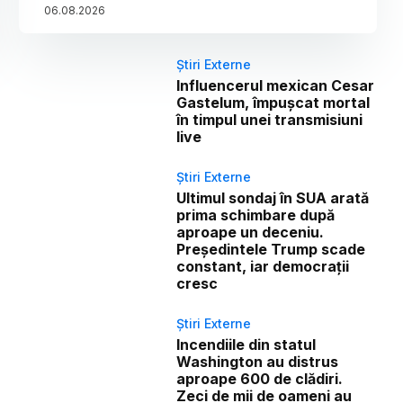
06
.
08
.
2026
Știri Externe
Influencerul mexican Cesar
Gastelum, împușcat mortal
în timpul unei transmisiuni
live
Știri Externe
Ultimul sondaj în SUA arată
prima schimbare după
aproape un deceniu.
Președintele Trump scade
constant, iar democrații
cresc
Știri Externe
Incendiile din statul
Washington au distrus
aproape 600 de clădiri.
Zeci de mii de oameni au