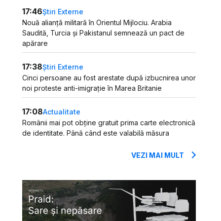
17:46
Știri Externe
Nouă alianță militară în Orientul Mijlociu. Arabia
Saudită, Turcia și Pakistanul semnează un pact de
apărare
17:38
Știri Externe
Cinci persoane au fost arestate după izbucnirea unor
noi proteste anti-imigrație în Marea Britanie
17:08
Actualitate
Românii mai pot obține gratuit prima carte electronică
de identitate. Până când este valabilă măsura
VEZI MAI MULT