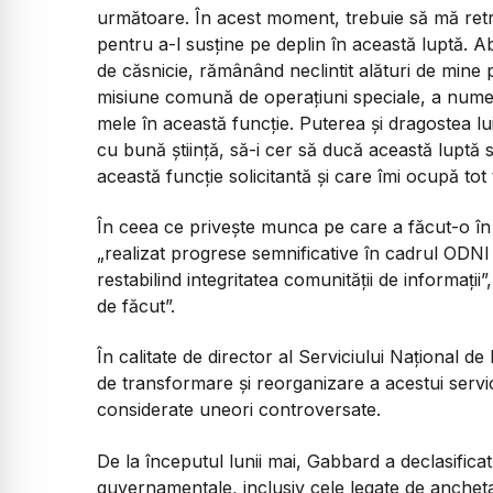
următoare. În acest moment, trebuie să mă retrag
pentru a-l susține pe deplin în această luptă. 
de căsnicie, rămânând neclintit alături de mine p
misiune comună de operațiuni speciale, a numeroa
mele în această funcție. Puterea și dragostea lu
cu bună știință, să-i cer să ducă această luptă si
această funcție solicitantă și care îmi ocupă tot 
În ceea ce privește munca pe care a făcut-o în
„realizat progrese semnificative în cadrul OD
restabilind integritatea comunității de informați
de făcut”.
În calitate de director al Serviciului Național 
de transformare și reorganizare a acestui servic
considerate uneori controversate.
De la începutul lunii mai, Gabbard a declasific
guvernamentale, inclusiv cele legate de ancheta 