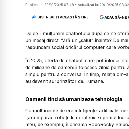
Publicat la:
29/10/2025 07:48
•
Actualizat la:
29/10/2025 08:32
DISTRIBUIȚI ACEASTĂ ȘTIRE
ADAUGĂ-NE 
De ce îi mulțumim chatbotului după ce ne oferă
un mesaj direct, fără un „salut” înainte? De mai 
răspundem social oricărui computer care vorb
În 2025, oferta de chatboți care pot înlocui in
de milioane de oameni îi folosesc zilnic pentru a 
simplu pentru a conversa. În timp, relația om–a
au devenit surprinzător de... umane.
Oamenii tind să umanizeze tehnologia
Cu mult înainte de era inteligenței artificiale, 
își cumpărau roboți de curățenie și primul lucr
meu, de exemplu, îl cheamă RoboRocky Balboa ș