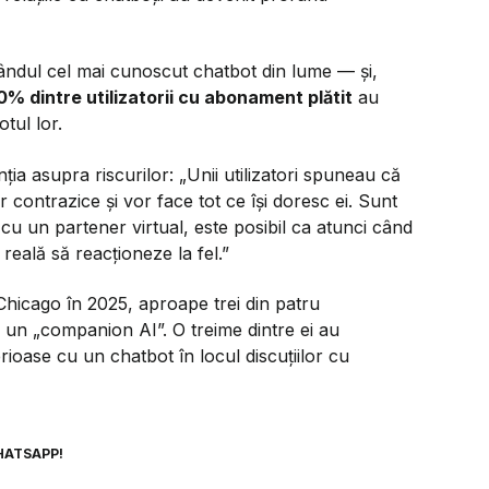
a rândul cel mai cunoscut chatbot din lume — și,
0% dintre utilizatorii cu abonament plătit
au
tul lor.
ția asupra riscurilor:
„Unii utilizatori spuneau că
or contrazice și vor face tot ce își doresc ei. Sunt
cu un partener virtual, este posibil ca atunci când
 reală să reacționeze la fel.”
n Chicago în 2025, aproape trei din patru
ă un „companion AI”. O treime dintre ei au
rioase cu un chatbot în locul discuțiilor cu
HATSAPP!