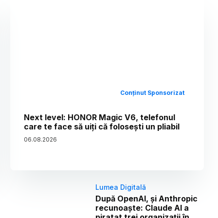
Conținut Sponsorizat
Next level: HONOR Magic V6, telefonul
care te face să uiți că folosești un pliabil
06
.
08
.
2026
Lumea Digitală
După OpenAI, și Anthropic
recunoaște: Claude AI a
piratat trei organizații în