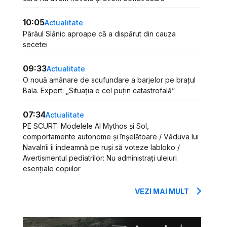
10:05
Actualitate
Pârâul Slănic aproape că a dispărut din cauza
secetei
09:33
Actualitate
O nouă amânare de scufundare a barjelor pe brațul
Bala. Expert: „Situația e cel puțin catastrofală”
07:34
Actualitate
PE SCURT: Modelele AI Mythos și Sol,
comportamente autonome și înșelătoare / Văduva lui
Navalnîi îi îndeamnă pe ruși să voteze Iabloko /
Avertismentul pediatrilor: Nu administrați uleiuri
esențiale copiilor
VEZI MAI MULT