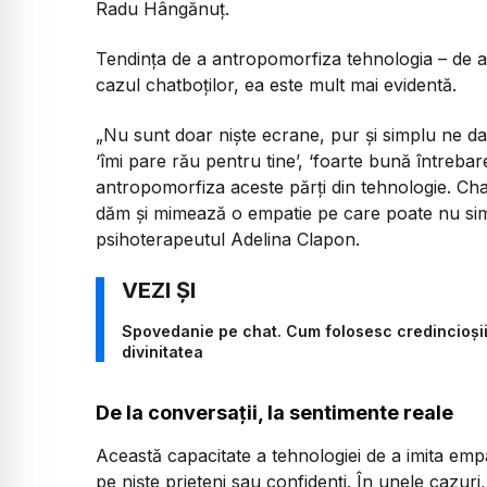
Radu Hângănuț.
Tendința de a antropomorfiza tehnologia – de a-
cazul chatboților, ea este mult mai evidentă.
„Nu sunt doar niște ecrane, pur și simplu ne dau
‘îmi pare rău pentru tine’, ‘foarte bună întreba
antropomorfiza aceste părți din tehnologie. Chat
dăm și mimează o empatie pe care poate nu sim
psihoterapeutul Adelina Clapon.
Spovedanie pe chat. Cum folosesc credincioșii 
divinitatea
De la conversații, la sentimente reale
Această capacitate a tehnologiei de a imita empat
pe niște prieteni sau confidenți. În unele cazuri,