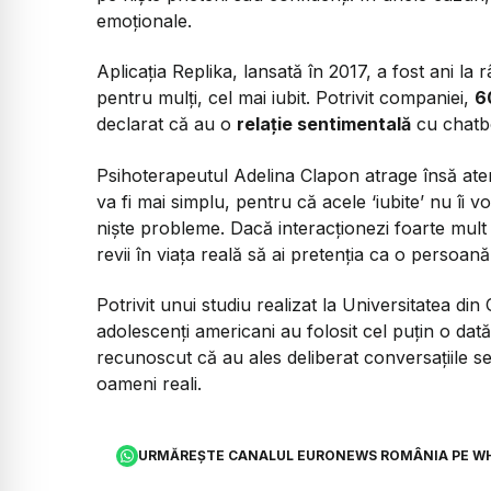
emoționale.
Aplicația Replika, lansată în 2017, a fost ani l
pentru mulți, cel mai iubit. Potrivit companiei,
6
declarat că au o
relație sentimentală
cu chatbo
Psihoterapeutul Adelina Clapon atrage însă aten
va fi mai simplu, pentru că acele ‘iubite’ nu îi v
niște probleme. Dacă interacționezi foarte mult 
revii în viața reală să ai pretenția ca o persoană
Potrivit unui studiu realizat la Universitatea di
adolescenți americani au folosit cel puțin o dat
recunoscut că au ales deliberat conversațiile se
oameni reali.
URMĂREȘTE CANALUL EURONEWS ROMÂNIA PE W