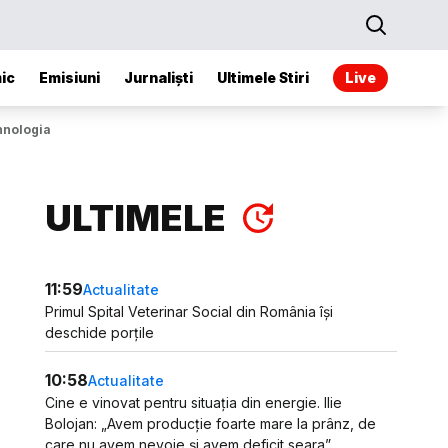
ic
Emisiuni
Jurnaliști
Ultimele Stiri
Live
ehnologia
ULTIMELE
11:59
Actualitate
Primul Spital Veterinar Social din România își
deschide porțile
10:58
Actualitate
Cine e vinovat pentru situația din energie. Ilie
Bolojan: „Avem producție foarte mare la prânz, de
care nu avem nevoie și avem deficit seara”