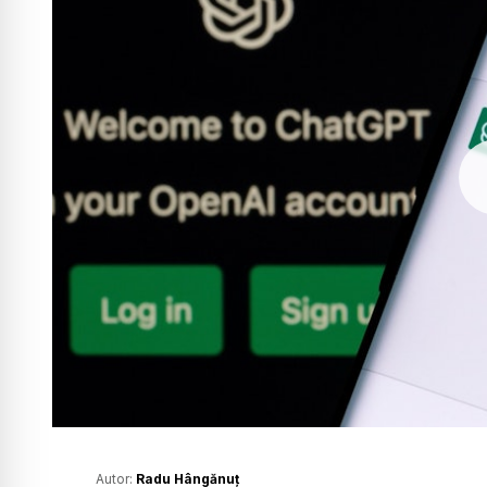
Autor:
Radu Hângănuț