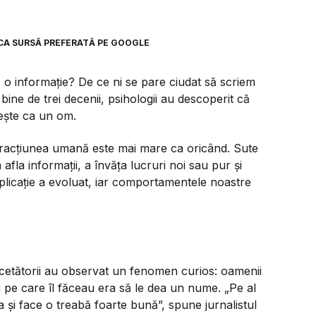
CA SURSĂ PREFERATĂ PE GOOGLE
 o informație? De ce ni se pare ciudat să scriem
bine de trei decenii, psihologii au descoperit că
ește ca un om.
teracțiunea umană este mai mare ca oricând. Sute
afla informații, a învăța lucruri noi sau pur și
plicație a evoluat, iar comportamentele noastre
cercetătorii au observat un fenomen curios: oamenii
u pe care îl făceau era să le dea un nume. „Pe al
i face o treabă foarte bună”, spune jurnalistul