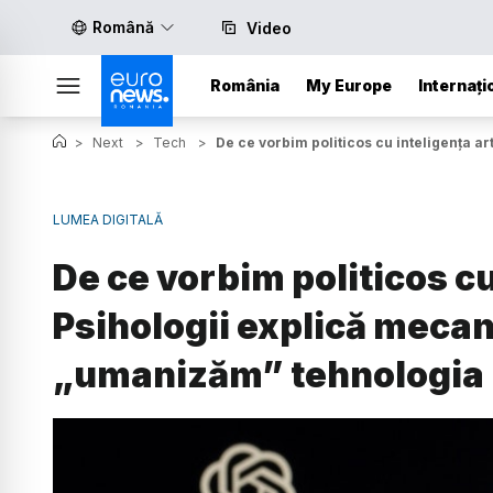
Română
Video
România
My Europe
Internați
>
Next
>
Tech
>
De ce vorbim politicos cu inteligența a
LUMEA DIGITALĂ
De ce vorbim politicos cu 
Psihologii explică mecan
„umanizăm” tehnologia