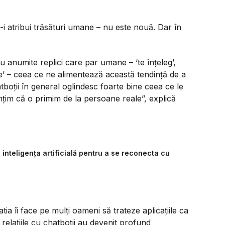
i atribui trăsături umane – nu este nouă. Dar în
 anumite replici care par umane – ‘te înțeleg’,
re’ – ceea ce ne alimentează această tendință de a
boții în general oglindesc foarte bine ceea ce le
țim că o primim de la persoane reale”,
explică
inteligența artificială pentru a se reconecta cu
ia îi face pe mulți oameni să trateze aplicațiile ca
 relațiile cu chatboții au devenit profund