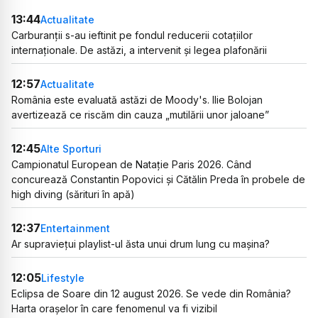
13:44
Actualitate
Carburanții s-au ieftinit pe fondul reducerii cotațiilor
internaționale. De astăzi, a intervenit și legea plafonării
12:57
Actualitate
România este evaluată astăzi de Moody's. Ilie Bolojan
avertizează ce riscăm din cauza „mutilării unor jaloane”
12:45
Alte Sporturi
Campionatul European de Natație Paris 2026. Când
concurează Constantin Popovici și Cătălin Preda în probele de
high diving (sărituri în apă)
12:37
Entertainment
Ar supraviețui playlist-ul ăsta unui drum lung cu mașina?
12:05
Lifestyle
Eclipsa de Soare din 12 august 2026. Se vede din România?
Harta orașelor în care fenomenul va fi vizibil