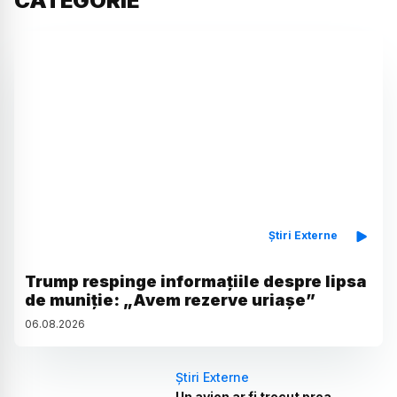
CATEGORIE
Știri Externe
Trump respinge informațiile despre lipsa
de muniție: „Avem rezerve uriașe”
06
.
08
.
2026
Știri Externe
Un avion ar fi trecut prea