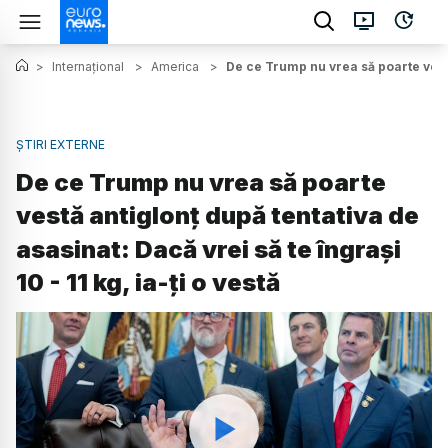
>
Internațional
>
America
>
De ce Trump nu vrea să poarte vestă 
ȘTIRI EXTERNE
De ce Trump nu vrea să poarte
vestă antiglonț după tentativa de
asasinat: Dacă vrei să te îngrași
10 - 11 kg, ia-ți o vestă