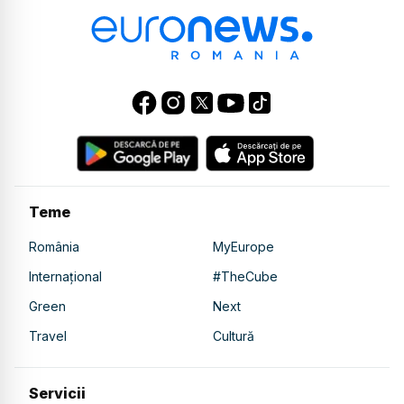
Teme
România
MyEurope
Internațional
#TheCube
Green
Next
Travel
Cultură
Servicii