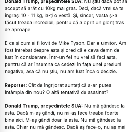
Donald Trump, președintele SUA
:
Nu știu dacă pot să
accept să arăt cu 10kg mai gras. Deci, dacă vrei să te
îngrași 10 - 11 kg, ia-ți o vestă. Și, sincer, vesta și-a
făcut treaba incredibil, pentru că a oprit un glonț tras
de aproape.
E ca și cum ai fi lovit de Mike Tyson. Dar e uimitor. Am
fost întrebat despre asta și cred că e ceva demn de
luat în considerare. Într-un fel nu vrei să faci asta,
pentru că ar însemna că cedezi în fața unei presiuni
negative, așa că nu știu, nu am luat încă o decizie.
Reporter
:
Cât de îngrijorat sunteți că s-ar putea
întâmpla din nou? O altă tentativă de asasinat?
Donald Trump, președintele SUA:
Nu mă gândesc la
asta. Dacă m-aș gândi, nu mi-aș face treaba foarte
bine aici. M-aș gândi doar la asta. Nu mă gândesc la
asta. Chiar nu mă gândesc. Dacă aș face-o, nu aș mai