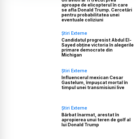
aproape de elicopterul în care
se afla Donald Trump. Cercetări
pentru probabilitatea unei
eventuale coliziuni
Știri Externe
Candidatul progresist Abdul El-
Sayed obține victoria în alegerile
primare democrate din
Michigan
Știri Externe
Influencerul mexican Cesar
Gastelum, împușcat mortal în
timpul unei transmisiuni live
Știri Externe
Bărbat înarmat, arestat în
apropierea unui teren de golf al
lui Donald Trump