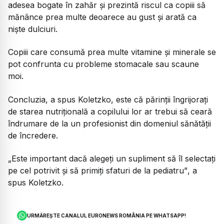
adesea bogate în zahăr și prezintă riscul ca copiii să
mănânce prea multe deoarece au gust și arată ca
niște dulciuri.
Copiii care consumă prea multe vitamine și minerale se
pot confrunta cu probleme stomacale sau scaune
moi.
Concluzia, a spus Koletzko, este că părinții îngrijorați
de starea nutrițională a copilului lor ar trebui să ceară
îndrumare de la un profesionist din domeniul sănătății
de încredere.
„
Este important dacă alegeți un supliment să îl selectați
pe cel potrivit și să primiți sfaturi de la pediatru”
, a
spus Koletzko.
URMĂREȘTE CANALUL EURONEWS ROMÂNIA PE WHATSAPP!