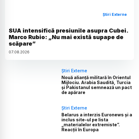
Știri Externe
SUA intensifică presiunile asupra Cubei.
Marco Rubio: „Nu mai există supape de
scăpare”
07
.
08
.
2026
Știri Externe
Nouă alianță militară în Orientul
Mijlociu. Arabia Saudită, Turcia
și Pakistanul semnează un pact
de apărare
Știri Externe
Belarus a interzis Euronews și a
inclus site-ul pe lista
„materialelor extremiste”.
Reacții în Europa