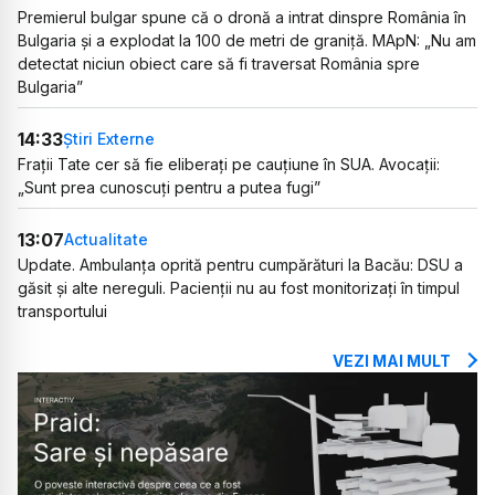
Premierul bulgar spune că o dronă a intrat dinspre România în
Bulgaria și a explodat la 100 de metri de graniță. MApN: „Nu am
detectat niciun obiect care să fi traversat România spre
Bulgaria”
14:33
Știri Externe
Frații Tate cer să fie eliberați pe cauțiune în SUA. Avocații:
„Sunt prea cunoscuți pentru a putea fugi”
13:07
Actualitate
Update. Ambulanța oprită pentru cumpărături la Bacău: DSU a
găsit și alte nereguli. Pacienții nu au fost monitorizați în timpul
transportului
VEZI MAI MULT