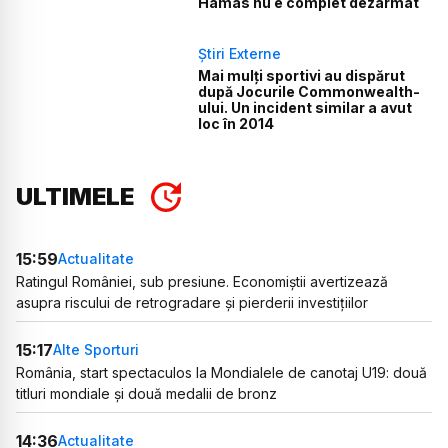
Hamas nu e complet dezarmat
Știri Externe
Mai mulți sportivi au dispărut
după Jocurile Commonwealth-
ului. Un incident similar a avut
loc în 2014
ULTIMELE
15:59
Actualitate
Ratingul României, sub presiune. Economiștii avertizează
asupra riscului de retrogradare și pierderii investițiilor
15:17
Alte Sporturi
România, start spectaculos la Mondialele de canotaj U19: două
titluri mondiale și două medalii de bronz
14:36
Actualitate