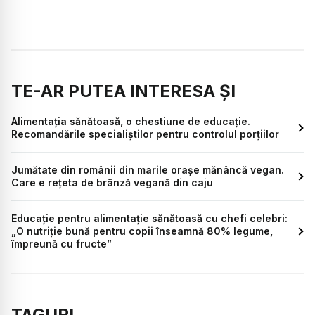
TE-AR PUTEA INTERESA ȘI
Alimentația sănătoasă, o chestiune de educație.
Recomandările specialiștilor pentru controlul porțiilor
Jumătate din românii din marile orașe mănâncă vegan.
Care e rețeta de brânză vegană din caju
Educație pentru alimentație sănătoasă cu chefi celebri:
„O nutriție bună pentru copii înseamnă 80% legume,
împreună cu fructe”
TAGURI