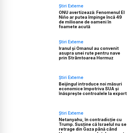
Știri Externe
ONU avertizează: Fenomenul El
Niño ar putea împinge încă 49
de milioane de oameni în
foamete acută
Știri Externe
Iranul și Omanul au convenit
asupra unei rute pentru nave
prin Strâmtoarea Hormuz
Știri Externe
Beijingul introduce noi măsuri
economice împotriva SUA și
înăsprește controalele la export
Știri Externe
Netanyahu, în contradicție cu
Trump. Susține că Israelul nu se
retrage din Gaza până când