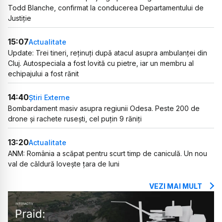
Todd Blanche, confirmat la conducerea Departamentului de
Justiție
15:07
Actualitate
Update: Trei tineri, reținuți după atacul asupra ambulanței din
Cluj. Autospeciala a fost lovită cu pietre, iar un membru al
echipajului a fost rănit
14:40
Știri Externe
Bombardament masiv asupra regiunii Odesa. Peste 200 de
drone și rachete rusești, cel puțin 9 răniți
13:20
Actualitate
ANM: România a scăpat pentru scurt timp de caniculă. Un nou
val de căldură lovește țara de luni
VEZI MAI MULT