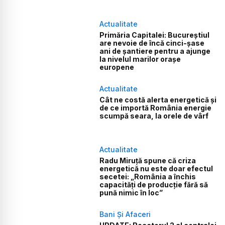
Actualitate
Primăria Capitalei: Bucureștiul
are nevoie de încă cinci-șase
ani de șantiere pentru a ajunge
la nivelul marilor orașe
europene
Actualitate
Cât ne costă alerta energetică și
de ce importă România energie
scumpă seara, la orele de vârf
Actualitate
Radu Miruță spune că criza
energetică nu este doar efectul
secetei: „România a închis
capacități de producție fără să
pună nimic în loc”
Bani Și Afaceri