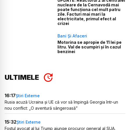
UPDATE: Reactorul 2 al centralei
nucleare de la Cernavodă mai
poate funcționa cel mult patru
zile. Facturi mai mari la
electricitate, primul efect al
crizei
Bani Și Afaceri
Motorina se apropie de 11 lei pe
litru. Val de scumpiri și în cazul
benzinei
ULTIMELE
16:17
Știri Externe
Rusia acuză Ucraina și UE că vor să împingă Georgia într-un
nou conflict: „O aventură sângeroasă”
15:32
Știri Externe
Fostul avocat al lui Trump ajunge procuror general al SUA.