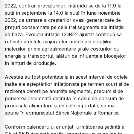
2022, contrar previziunilor, mărindu-se de la 11,9 la
sută în septembrie la 14,0 la sută în luna noiembrie
2022, ca urmare a creșterilor cvasi-generalizate de
prețuri consemnate pe cele trei segmente ale inflației
de bază. Evoluția inflației CORE2 ajustat continuă să
reflecte efectele majorărilor ample ale cotațiilor
materiilor prime agroalimentare și ale costurilor cu
energia și transportul, alături de influențele blocajelor
în lanțuri de producție.
Acestea au fost potențate și în acest interval de cotele
înalte ale așteptărilor inflaționiste pe termen scurt și de
reziliența cererii pe anumite segmente, precum și de
ponderea însemnată deținută în coșul de consum de
produsele alimentare și de cele importate, se mai
spune în comunicatul Băncii Naționale a României.
Conform calendarului anunțat, următoarea ședință a
CA al BNR dedicată politicii monetare va avea loc în