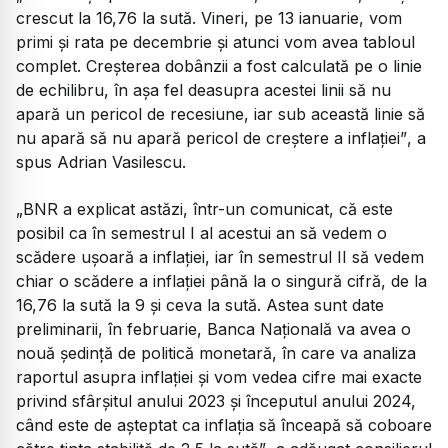
crescut la 16,76 la sută. Vineri, pe 13 ianuarie, vom
primi și rata pe decembrie și atunci vom avea tabloul
complet. Creșterea dobânzii a fost calculată pe o linie
de echilibru, în așa fel deasupra acestei linii să nu
apară un pericol de recesiune, iar sub această linie să
nu apară să nu apară pericol de creștere a inflației”
, a
spus Adrian Vasilescu.
„BNR a explicat astăzi, într-un comunicat, că este
posibil ca în semestrul I al acestui an să vedem o
scădere ușoară a inflației, iar în semestrul II să vedem
chiar o scădere a inflației până la o singură cifră, de la
16,76 la sută la 9 și ceva la sută. Astea sunt date
preliminarii, în februarie, Banca Națională va avea o
nouă ședință de politică monetară, în care va analiza
raportul asupra inflației și vom vedea cifre mai exacte
privind sfârșitul anului 2023 și începutul anului 2024,
când este de așteptat ca inflația să înceapă să coboare