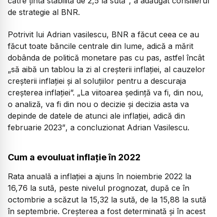
către ținta stabilită de 2,5 la sută”
, a adăugat consilierul
de strategie al BNR.
Potrivit lui Adrian vasilescu, BNR a făcut ceea ce au
făcut toate băncile centrale din lume, adică a mărit
dobânda de politică monetare pas cu pas, astfel încât
„să aibă un tablou la zi al creșterii inflației, al cauzelor
creșterii inflației și al soluțiilor pentru a descuraja
creșterea inflației”.
„La viitoarea ședință va fi, din nou,
o analiză, va fi din nou o decizie și decizia asta va
depinde de datele de atunci ale inflației, adică din
februarie 2023”
, a concluzionat Adrian Vasilescu.
Cum a evouluat inflație în 2022
Rata anuală a inflației a ajuns în noiembrie 2022 la
16,76 la sută, peste nivelul prognozat, după ce în
octombrie a scăzut la 15,32 la sută, de la 15,88 la sută
în septembrie. Creșterea a fost determinată și în acest