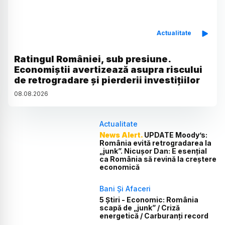
Actualitate
Ratingul României, sub presiune.
Economiștii avertizează asupra riscului
de retrogradare și pierderii investițiilor
08
.
08
.
2026
Actualitate
News Alert.
UPDATE Moody’s:
România evită retrogradarea la
„junk”. Nicușor Dan: E esențial
ca România să revină la creștere
economică
Bani Și Afaceri
5 Știri - Economic: România
scapă de „junk” / Criză
energetică / Carburanți record