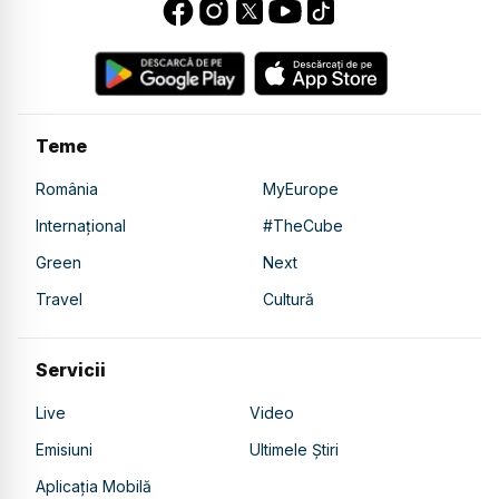
Teme
România
MyEurope
Internațional
#TheCube
Green
Next
Travel
Cultură
Servicii
Live
Video
Emisiuni
Ultimele Știri
Aplicația Mobilă