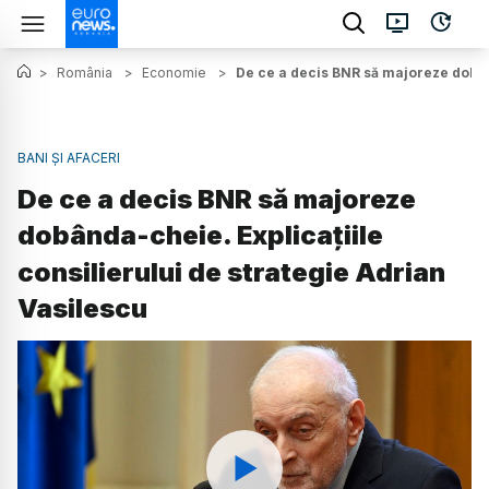
>
România
>
Economie
>
De ce a decis BNR să majoreze dobând
BANI ȘI AFACERI
De ce a decis BNR să majoreze
dobânda-cheie. Explicațiile
consilierului de strategie Adrian
Vasilescu