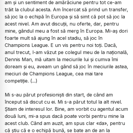
am și un sentiment de amărăciune pentru tot ce-am
trăit la clubul acesta. Am încercat să prind un transfer,
să joc la o echipă în Europa și să simt că pot să joc la
acest nivel. Am avut discuții, nu oferte, dar, pentru
mine, gândul meu a fost să merg în Europa. Mi-aș dori
foarte mult să ajung în acel stadiu, să joc în
Champions League. E un vis pentru noi toți. Dacă,
anul trecut, l-am văzut pe colegul meu de la națională,
Dennis Man, mă uitam la meciurile lui și cumva îmi
doream și eu, aveam un gând să joc în meciurile astea,
meciuri de Champions League, cea mai tare
competiție. (...)
Mi s-au părut profesioniști din start, de când am
început să discut cu ei. Mi s-a părut totul la alt nivel.
Știam de interesul lor. Bine, am vorbit cu agentul acum
două luni, mi-a spus dacă poate vorbi pentru mine la
acest club. Când am auzit, am spus clar «da», pentru
că știu că e o echipă bună, se bate an de an la