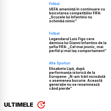
Fotbal
UEFA amenință în continuare cu
boicotarea competițiilor FIFA:
„Scuzele lui Infantino nu
schimbă nimic”
Fotbal
Legendarul Luis Figo cere
demisia lui Gianni Infantino de la
șefia FIFA: „Cel mai josnic, mai
perfid și mai laș comportament”
Alte Sporturi
Elisabeta Lipă, după
performanța istorică de la
Europene: „N-am trăit niciodată
o asemenea bucurie. Această
generație nu se resemnează
când pierde”
ULTIMELE