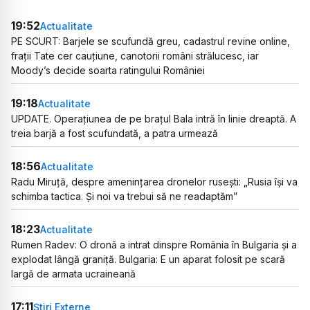
19:52
Actualitate
PE SCURT: Barjele se scufundă greu, cadastrul revine online,
frații Tate cer cauțiune, canotorii români strălucesc, iar
Moody’s decide soarta ratingului României
19:18
Actualitate
UPDATE. Operațiunea de pe brațul Bala intră în linie dreaptă. A
treia barjă a fost scufundată, a patra urmează
18:56
Actualitate
Radu Miruță, despre amenințarea dronelor rusești: „Rusia își va
schimba tactica. Și noi va trebui să ne readaptăm”
18:23
Actualitate
Rumen Radev: O dronă a intrat dinspre România în Bulgaria și a
explodat lângă graniță. Bulgaria: E un aparat folosit pe scară
largă de armata ucraineană
17:11
Știri Externe