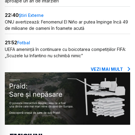
aproape un an de întârzieri
22:40
Știri Externe
ONU avertizează: Fenomenul El Niño ar putea împinge încă 49
de milioane de oameni în foamete acută
21:52
Fotbal
UEFA amenință în continuare cu boicotarea competițiilor FIFA:
„Scuzele lui Infantino nu schimbă nimic”
VEZI MAI MULT