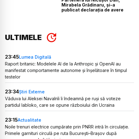
Mirabela Grădinaru, și-a
publicat declarația de avere
ULTIMELE
23:45
Lumea Digitală
Raport britanic: Modelele AI de la Anthropic și OpenAI au
manifestat comportamente autonome și înșelătoare în timpul
testelor
23:34
Știri Externe
Văduva lui Aleksei Navalnîi îi îndeamnă pe ruși să voteze
partidul Iabloko, care se opune războiului din Ucraina
23:15
Actualitate
Noile trenuri electrice cumpărate prin PNRR intră în circulație.
Primele garnituri circulă pe ruta București–Brașov după