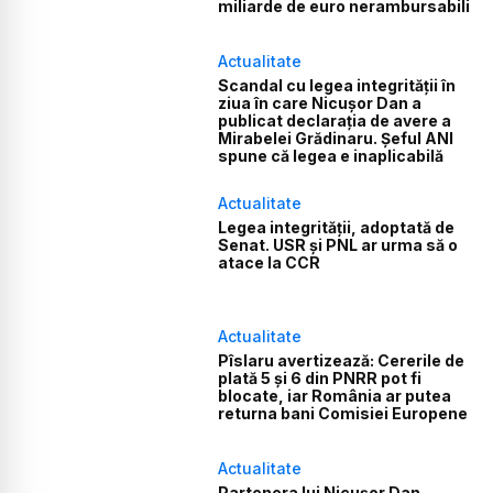
miliarde de euro nerambursabili
Actualitate
Scandal cu legea integrității în
ziua în care Nicușor Dan a
publicat declarația de avere a
Mirabelei Grădinaru. Șeful ANI
spune că legea e inaplicabilă
Actualitate
Legea integrității, adoptată de
Senat. USR și PNL ar urma să o
atace la CCR
Actualitate
Pîslaru avertizează: Cererile de
plată 5 și 6 din PNRR pot fi
blocate, iar România ar putea
returna bani Comisiei Europene
Actualitate
Partenera lui Nicușor Dan,