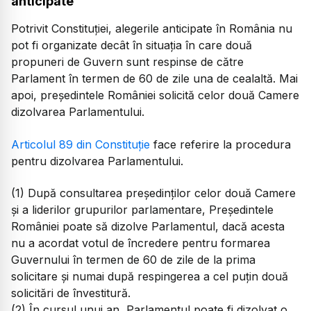
anticipate
Potrivit Constituției, alegerile anticipate în România nu
pot fi organizate decât în situația în care două
propuneri de Guvern sunt respinse de către
Parlament în termen de 60 de zile una de cealaltă. Mai
apoi, preşedintele României solicită celor două Camere
dizolvarea Parlamentului.
Articolul 89 din Constituție
face referire la procedura
pentru dizolvarea Parlamentului.
(1) După consultarea preşedinţilor celor două Camere
şi a liderilor grupurilor parlamentare, Preşedintele
României poate să dizolve Parlamentul, dacă acesta
nu a acordat votul de încredere pentru formarea
Guvernului în termen de 60 de zile de la prima
solicitare şi numai după respingerea a cel puţin două
solicitări de învestitură.
(2) În cursul unui an, Parlamentul poate fi dizolvat o