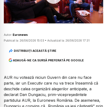
Watch
Autor:
Euronews
Publicat la:
26/06/2026 15:03
•
Actualizat la:
26/06/2026 17:31
DISTRIBUIȚI ACEASTĂ ȘTIRE
ADAUGĂ-NE CA SURSĂ PREFERATĂ PE GOOGLE
AUR nu votează niciun Guvern din care nu face
parte, iar un Executiv care nu va trece înseamnă că
deschide calea organizării alegerilor anticipate, a
declarat Dan Dungaciu, prim-vicepreședintele
partidului AUR, la Euronews România. De asemenea,
Dungaciu e convins că „România va ieși câștigată” prin