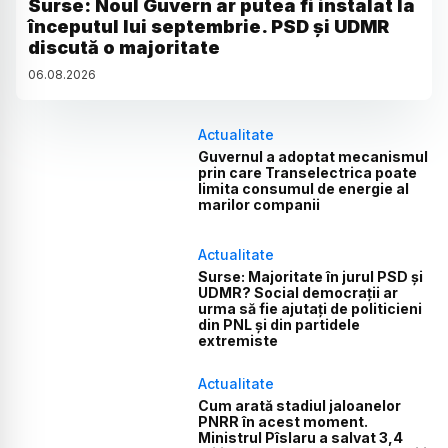
Surse: Noul Guvern ar putea fi instalat la
începutul lui septembrie. PSD și UDMR
discută o majoritate
06
.
08
.
2026
Actualitate
Guvernul a adoptat mecanismul
prin care Transelectrica poate
limita consumul de energie al
marilor companii
Actualitate
Surse: Majoritate în jurul PSD și
UDMR? Social democrații ar
urma să fie ajutați de politicieni
din PNL și din partidele
extremiste
Actualitate
Cum arată stadiul jaloanelor
PNRR în acest moment.
Ministrul Pîslaru a salvat 3,4