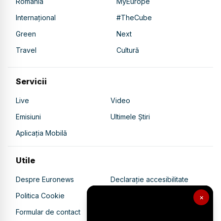
România
MyEurope
Internațional
#TheCube
Green
Next
Travel
Cultură
Servicii
Live
Video
Emisiuni
Ultimele Știri
Aplicația Mobilă
Utile
Despre Euronews
Declarație accesibilitate
Politica Cookie
Politica de confidențialitate
×
Formular de contact
Transparență în utilizarea AI