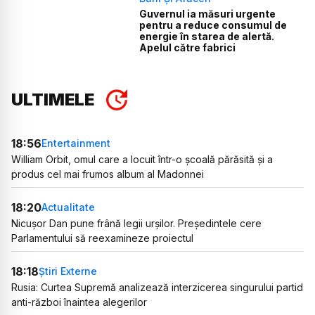
Guvernul ia măsuri urgente
pentru a reduce consumul de
energie în starea de alertă.
Apelul către fabrici
ULTIMELE
18:56
Entertainment
William Orbit, omul care a locuit într-o școală părăsită și a
produs cel mai frumos album al Madonnei
18:20
Actualitate
Nicușor Dan pune frână legii urșilor. Președintele cere
Parlamentului să reexamineze proiectul
18:18
Știri Externe
Rusia: Curtea Supremă analizează interzicerea singurului partid
anti-război înaintea alegerilor