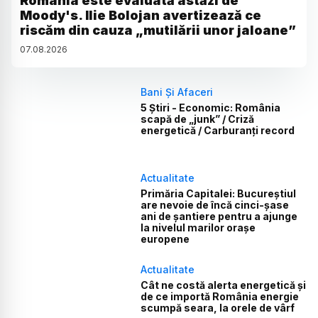
România este evaluată astăzi de
Moody's. Ilie Bolojan avertizează ce
riscăm din cauza „mutilării unor jaloane”
07
.
08
.
2026
Bani Și Afaceri
5 Știri - Economic: România
scapă de „junk” / Criză
energetică / Carburanți record
Actualitate
Primăria Capitalei: Bucureștiul
are nevoie de încă cinci-șase
ani de șantiere pentru a ajunge
la nivelul marilor orașe
europene
Actualitate
Cât ne costă alerta energetică și
de ce importă România energie
scumpă seara, la orele de vârf