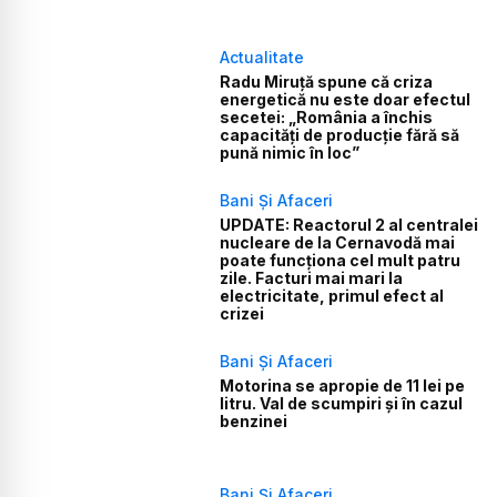
Actualitate
Radu Miruță spune că criza
energetică nu este doar efectul
secetei: „România a închis
capacități de producție fără să
pună nimic în loc”
Bani Și Afaceri
UPDATE: Reactorul 2 al centralei
nucleare de la Cernavodă mai
poate funcționa cel mult patru
zile. Facturi mai mari la
electricitate, primul efect al
crizei
Bani Și Afaceri
Motorina se apropie de 11 lei pe
litru. Val de scumpiri și în cazul
benzinei
Bani Și Afaceri