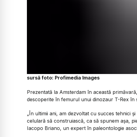
sursă foto: Profimedia Images
Prezentată la Amsterdam în această primăvară, 
descoperite în femurul unui dinozaur T-Rex în 
„În ultimii ani, am dezvoltat cu succes tehnici ș
celulară să construiască, ca să spunem așa, pie
Iacopo Briano, un expert în paleontologie asocia