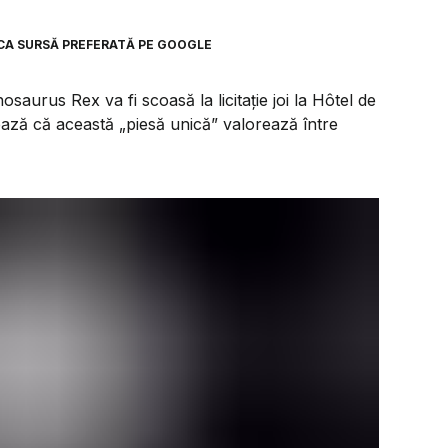
CA SURSĂ PREFERATĂ PE GOOGLE
osaurus Rex va fi scoasă la licitație joi la Hôtel de
imează că această „piesă unică” valorează între