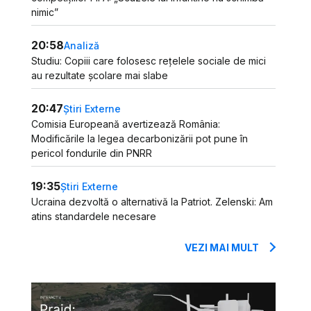
nimic”
20:58
Analiză
Studiu: Copiii care folosesc rețelele sociale de mici
au rezultate școlare mai slabe
20:47
Știri Externe
Comisia Europeană avertizează România:
Modificările la legea decarbonizării pot pune în
pericol fondurile din PNRR
19:35
Știri Externe
Ucraina dezvoltă o alternativă la Patriot. Zelenski: Am
atins standardele necesare
VEZI MAI MULT