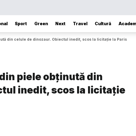
onal
Sport
Green
Next
Travel
Cultură
Academ
ă din celule de dinozaur. Obiectul inedit, scos la licitație la Paris
in piele obținută din
ul inedit, scos la licitație