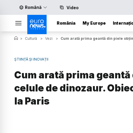
Română
Video
România
My Europe
Internați
>
Cultură
>
Vezi
>
Cum arată prima geantă din piele obținut
ȘTIINȚĂ ȘI INOVAȚII
Cum arată prima geantă d
celule de dinozaur. Obiect
la Paris