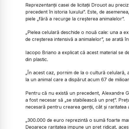
Reprezentanții casei de licitații Drouot au preciz
precedent în istoria luxului”. Este, de asemenea,
piele „fără a recurge la creșterea animalelor”.
„
Pielea celulară deschide o nouă cale: una a exc
de creșterea intensivă a animalelor
”, se arată în
Iacopo Briano a explicat că acest material se d
din plastic.
„
În acest caz, pornim de la o cultură celulară, 
la un animal care a dispărut acum 67 de milioan
Pentru că nu există un precedent, Alexandre Gique
a fost necesar să „se stabilească un preț”. Prețu
necesară pentru crearea genții, cât și raritatea 
„300.000 de euro reprezintă o sumă foarte mare.
Deoarece raritatea impune un preț ridicat, acest