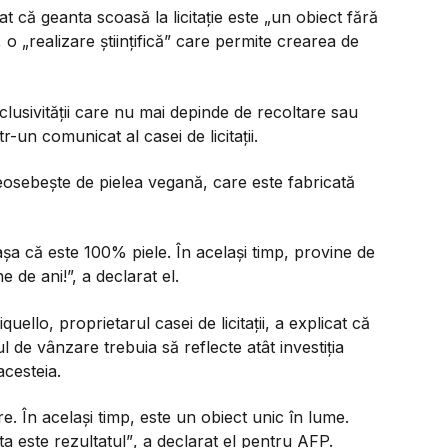
at că geanta scoasă la licitație este „un obiect fără
 o „realizare științifică” care permite crearea de
lusivității care nu mai depinde de recoltare sau
tr-un comunicat al casei de licitații.
eosebește de pielea vegană, care este fabricată
așa că este 100% piele. În același timp, provine de
e de ani!
”, a declarat el.
llo, proprietarul casei de licitații, a explicat că
l de vânzare trebuia să reflecte atât investiția
acesteia.
 În același timp, este un obiect unic în lume.
a este rezultatul”
, a declarat el pentru AFP.