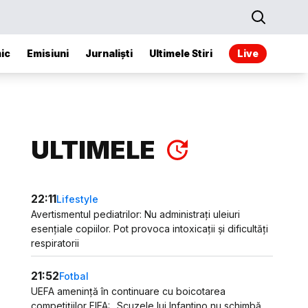
ic
Emisiuni
Jurnaliști
Ultimele Stiri
Live
ULTIMELE
22:11
Lifestyle
Avertismentul pediatrilor: Nu administrați uleiuri
esențiale copiilor. Pot provoca intoxicații și dificultăți
respiratorii
21:52
Fotbal
UEFA amenință în continuare cu boicotarea
competițiilor FIFA: „Scuzele lui Infantino nu schimbă