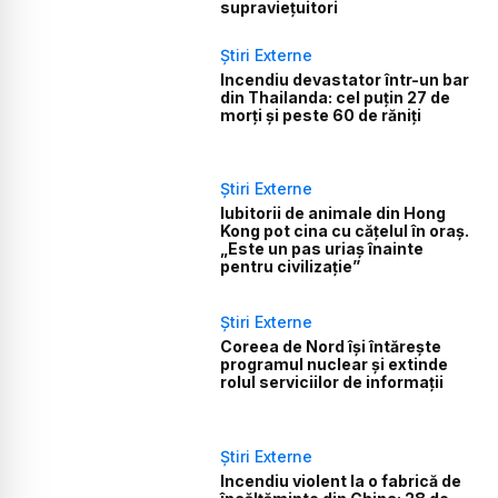
supraviețuitori
Știri Externe
Incendiu devastator într-un bar
din Thailanda: cel puțin 27 de
morți și peste 60 de răniți
Știri Externe
Iubitorii de animale din Hong
Kong pot cina cu cățelul în oraș.
„Este un pas uriaș înainte
pentru civilizație”
Știri Externe
Coreea de Nord își întărește
programul nuclear și extinde
rolul serviciilor de informații
Știri Externe
Incendiu violent la o fabrică de