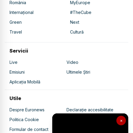
România
MyEurope
Internațional
#TheCube
Green
Next
Travel
Cultură
Servicii
Live
Video
Emisiuni
Ultimele Știri
Aplicația Mobilă
Utile
Despre Euronews
Declarație accesibilitate
Politica Cookie
Politica de confidențialitate
×
Formular de contact
Transparență în utilizarea AI