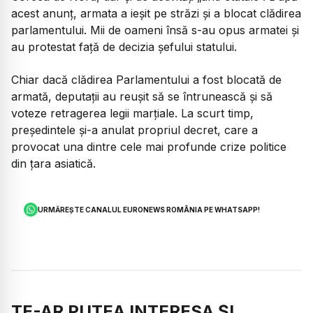
acest anunț, armata a ieșit pe străzi și a blocat clădirea
parlamentului. Mii de oameni însă s-au opus armatei și
au protestat față de decizia șefului statului.
Chiar dacă clădirea Parlamentului a fost blocată de
armată, deputații au reușit să se întrunească și să
voteze retragerea legii marțiale. La scurt timp,
președintele și-a anulat propriul decret, care a
provocat una dintre cele mai profunde crize politice
din țara asiatică.
URMĂREȘTE CANALUL EURONEWS ROMÂNIA PE WHATSAPP!
TE-AR PUTEA INTERESA ȘI