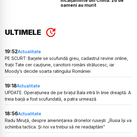
încălţăminte din China: 28 de
oameni au murit
ULTIMELE
19:52
Actualitate
PE SCURT: Barjele se scufundă greu, cadastrul revine online,
frații Tate cer cauțiune, canotorii români strălucesc, iar
Moody’s decide soarta ratingului României
19:18
Actualitate
UPDATE. Operațiunea de pe brațul Bala intră în linie dreaptă. A
treia barjă a fost scufundată, a patra urmează
18:56
Actualitate
Radu Miruță, despre amenințarea dronelor rusești: „Rusia își va
schimba tactica. Și noi va trebui să ne readaptăm”