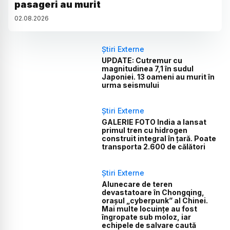
pasageri au murit
02
.
08
.
2026
Știri Externe
UPDATE: Cutremur cu
magnitudinea 7,1 în sudul
Japoniei. 13 oameni au murit în
urma seismului
Știri Externe
GALERIE FOTO India a lansat
primul tren cu hidrogen
construit integral în țară. Poate
transporta 2.600 de călători
Știri Externe
Alunecare de teren
devastatoare în Chongqing,
orașul „cyberpunk” al Chinei.
Mai multe locuințe au fost
îngropate sub moloz, iar
echipele de salvare caută