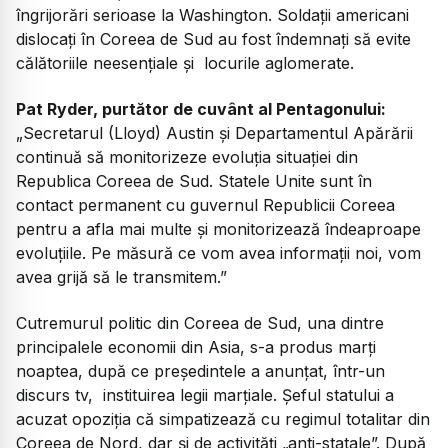
îngrijorări serioase la Washington. Soldații americani
dislocați în Coreea de Sud au fost îndemnați să evite
călătoriile neesențiale și locurile aglomerate.
Pat Ryder, purtător de cuvânt al Pentagonului:
„Secretarul (Lloyd) Austin și Departamentul Apărării
continuă să monitorizeze evoluția situației din
Republica Coreea de Sud. Statele Unite sunt în
contact permanent cu guvernul Republicii Coreea
pentru a afla mai multe și monitorizează îndeaproape
evoluțiile. Pe măsură ce vom avea informații noi, vom
avea grijă să le transmitem.”
Cutremurul politic din Coreea de Sud, una dintre
principalele economii din Asia, s-a produs marți
noaptea, după ce președintele a anunțat, într-un
discurs tv, instituirea legii marțiale. Șeful statului a
acuzat opoziția că simpatizează cu regimul totalitar din
Coreea de Nord, dar și de activități „anti-statale”. După