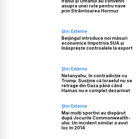
Iranul și Omanul au convenit
asupra unei rute pentru nave
prin Strâmtoarea Hormuz
Știri Externe
Beijingul introduce noi măsuri
economice împotriva SUA și
înăsprește controalele la export
Știri Externe
Netanyahu, în contradicție cu
Trump. Susține că Israelul nu se
retrage din Gaza până când
Hamas nu e complet dezarmat
Știri Externe
Mai mulți sportivi au dispărut
după Jocurile Commonwealth-
ului. Un incident similar a avut
loc în 2014