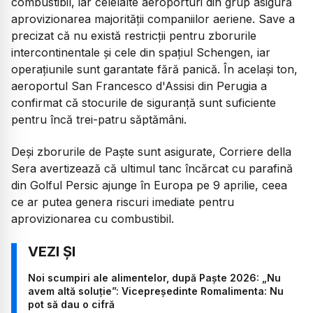
combustibil, iar celelalte aeroporturi din grup asigură
aprovizionarea majorității companiilor aeriene. Save a
precizat că nu există restricții pentru zborurile
intercontinentale și cele din spațiul Schengen, iar
operațiunile sunt garantate fără panică. În același ton,
aeroportul San Francesco d'Assisi din Perugia a
confirmat că stocurile de siguranță sunt suficiente
pentru încă trei-patru săptămâni.
Deși zborurile de Paște sunt asigurate, Corriere della
Sera avertizează că ultimul tanc încărcat cu parafină
din Golful Persic ajunge în Europa pe 9 aprilie, ceea
ce ar putea genera riscuri imediate pentru
aprovizionarea cu combustibil.
Noi scumpiri ale alimentelor, după Paște 2026: „Nu
avem altă soluție”: Vicepreședinte Romalimenta: Nu
pot să dau o cifră