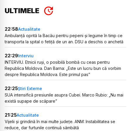
ULTIMELE
22:58
Actualitate
Ambulanță oprită la Bacău pentru pepeni și legume în timp ce
transporta la spital o fetiță de un an. DSU a deschis o anchetă
22:29
Interviu
INTERVIU. Etnicii ruși, o posibilă bombă cu ceas pentru
Republica Moldova. Dan Barna: „Este un lucru bun că vorbim
despre Republica Moldova. Este primul pas”
22:25
Știri Externe
SUA intensifică presiunile asupra Cubei. Marco Rubio: „Nu mai
există supape de scăpare”
21:25
Actualitate
Vijelii și grindină în mai multe județe. ANM: Instabilitatea se
reduce, dar furtunile continuă sâmbătă