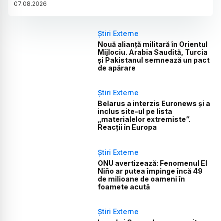
07
.
08
.
2026
Știri Externe
Nouă alianță militară în Orientul
Mijlociu. Arabia Saudită, Turcia
și Pakistanul semnează un pact
de apărare
Știri Externe
Belarus a interzis Euronews și a
inclus site-ul pe lista
„materialelor extremiste”.
Reacții în Europa
Știri Externe
ONU avertizează: Fenomenul El
Niño ar putea împinge încă 49
de milioane de oameni în
foamete acută
Știri Externe