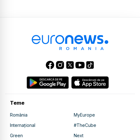
Teme
România
MyEurope
Internațional
#TheCube
Green
Next