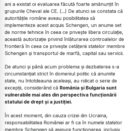
ani a existat oi evaluarea făcută foarte amănunțit în
grupurile Cheval ale CE. (...) De atunci se constata că
autoritățile române aveau posibilitatea să
implementeze acest acquis Schengen, un anume set
de norme tehnice în ceea ce privește libera circulație,
această autorizație privind înlăturarea controalelor de
frontieră în ceea ce privește cetățenii statelor membre
Schengen și transportul de marfă, capital sau servicii.
De atunci și până acum problema și dezbaterea s-a
circumstanțiat strict în domeniul politic că anumite
state, nu întotdeauna aceleași, au ridicat o serie de
excepții, considerând că
România și Bulgaria sunt
vulnerabile mai ales din perspectiva funcționării
statului de drept și a justiției.
În acest moment, din cauza crizei din Ucraina,
responsabilitatea României ar fi ca în numele statelor
membre Schengen să asigure funcționarea, inclusiv