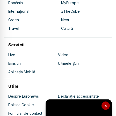
România
MyEurope
Internațional
#TheCube
Green
Next
Travel
Cultură
Servicii
Live
Video
Emisiuni
Ultimele Știri
Aplicația Mobilă
Utile
Despre Euronews
Declarație accesibilitate
Politica Cookie
Politica de confidențialitate
×
Formular de contact
Transparență în utilizarea AI