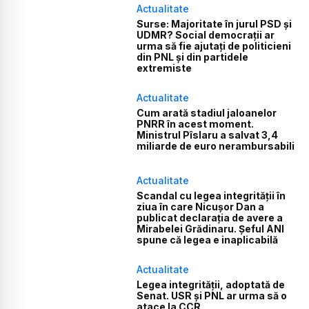
Actualitate
Surse: Majoritate în jurul PSD și
UDMR? Social democrații ar
urma să fie ajutați de politicieni
din PNL și din partidele
extremiste
Actualitate
Cum arată stadiul jaloanelor
PNRR în acest moment.
Ministrul Pîslaru a salvat 3,4
miliarde de euro nerambursabili
Actualitate
Scandal cu legea integrității în
ziua în care Nicușor Dan a
publicat declarația de avere a
Mirabelei Grădinaru. Șeful ANI
spune că legea e inaplicabilă
Actualitate
Legea integrității, adoptată de
Senat. USR și PNL ar urma să o
atace la CCR