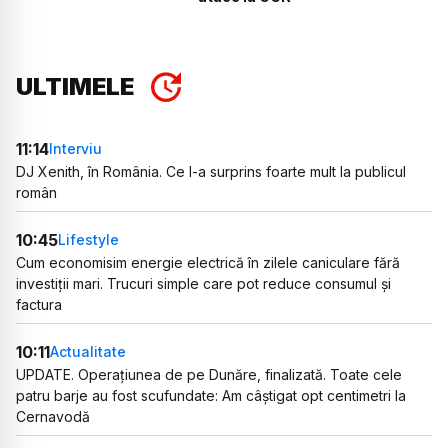
ULTIMELE
11:14
Interviu
DJ Xenith, în România. Ce l-a surprins foarte mult la publicul
român
10:45
Lifestyle
Cum economisim energie electrică în zilele caniculare fără
investiții mari. Trucuri simple care pot reduce consumul și
factura
10:11
Actualitate
UPDATE. Operațiunea de pe Dunăre, finalizată. Toate cele
patru barje au fost scufundate: Am câștigat opt centimetri la
Cernavodă