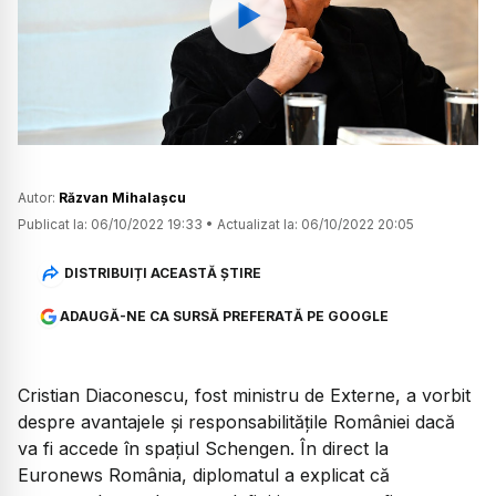
Watch
Autor:
Răzvan Mihalașcu
Publicat la:
06/10/2022 19:33
•
Actualizat la:
06/10/2022 20:05
DISTRIBUIȚI ACEASTĂ ȘTIRE
ADAUGĂ-NE CA SURSĂ PREFERATĂ PE GOOGLE
Cristian Diaconescu, fost ministru de Externe, a vorbit
despre avantajele și responsabilitățile României dacă
va fi accede în spațiul Schengen. În direct la
Euronews România, diplomatul a explicat că