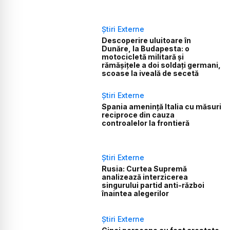
Știri Externe
Descoperire uluitoare în
Dunăre, la Budapesta: o
motocicletă militară și
rămășițele a doi soldați germani,
scoase la iveală de secetă
Știri Externe
Spania amenință Italia cu măsuri
reciproce din cauza
controalelor la frontieră
Știri Externe
Rusia: Curtea Supremă
analizează interzicerea
singurului partid anti-război
înaintea alegerilor
Știri Externe