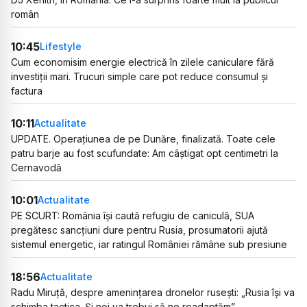
român
10:45
Lifestyle
Cum economisim energie electrică în zilele caniculare fără
investiții mari. Trucuri simple care pot reduce consumul și
factura
10:11
Actualitate
UPDATE. Operațiunea de pe Dunăre, finalizată. Toate cele
patru barje au fost scufundate: Am câștigat opt centimetri la
Cernavodă
10:01
Actualitate
PE SCURT: România își caută refugiu de caniculă, SUA
pregătesc sancțiuni dure pentru Rusia, prosumatorii ajută
sistemul energetic, iar ratingul României rămâne sub presiune
18:56
Actualitate
Radu Miruță, despre amenințarea dronelor rusești: „Rusia își va
schimba tactica. Și noi va trebui să ne readaptăm”