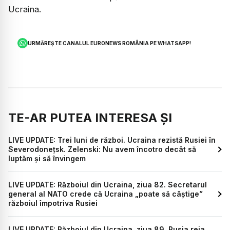
Ucraina.
URMĂREȘTE CANALUL EURONEWS ROMÂNIA PE WHATSAPP!
TE-AR PUTEA INTERESA ȘI
LIVE UPDATE: Trei luni de război. Ucraina rezistă Rusiei în
Severodonețsk. Zelenski: Nu avem încotro decât să
luptăm și să învingem
LIVE UPDATE: Războiul din Ucraina, ziua 82. Secretarul
general al NATO crede că Ucraina „poate să câştige”
războiul împotriva Rusiei
LIVE UPDATE: Războiul din Ucraina, ziua 89. Rusia reia