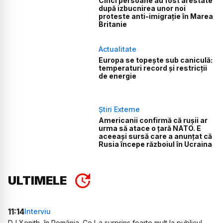
Cinci persoane au fost arestate
după izbucnirea unor noi
proteste anti-imigrație în Marea
Britanie
Actualitate
Europa se topește sub caniculă:
temperaturi record și restricții
de energie
Știri Externe
Americanii confirmă că rușii ar
urma să atace o țară NATO. E
aceeași sursă care a anunțat că
Rusia începe războiul în Ucraina
ULTIMELE
11:14
Interviu
DJ Xenith, în România. Ce l-a surprins foarte mult la publicul