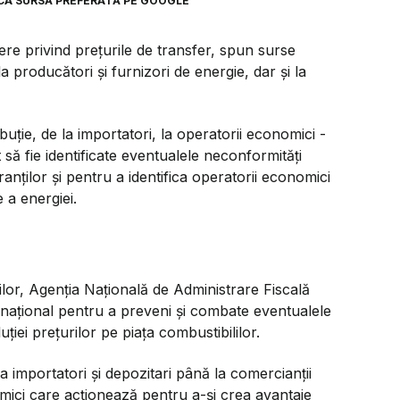
CA SURSĂ PREFERATĂ PE GOOGLE
re privind prețurile de transfer, spun surse
a producători și furnizori de energie, dar și la
ribuție, de la importatori, la operatorii economici -
ât să fie identificate eventualele neconformități
ranților și pentru a identifica operatorii economici
 a energiei.
ilor, Agenția Națională de Administrare Fiscală
 național pentru a preveni și combate eventualele
iei prețurilor pe piața combustibililor.
 la importatori și depozitari până la comercianții
nomici care acționează pentru a-și crea avantaje