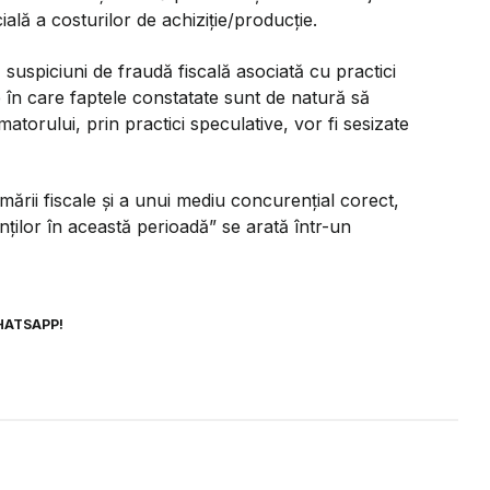
cială a costurilor de achiziție/producție.
ă suspiciuni de fraudă fiscală asociată cu practici
le în care faptele constatate sunt de natură să
torului, prin practici speculative, vor fi sesizate
rii fiscale și a unui mediu concurențial corect,
nților în această perioadă” se arată într-un
HATSAPP!