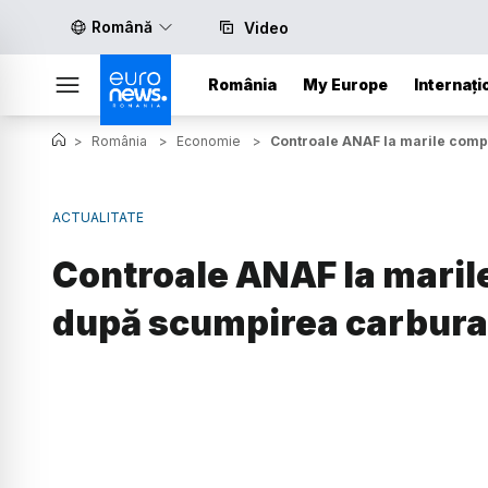
Română
Video
România
My Europe
Internați
>
România
>
Economie
>
Controale ANAF la marile compa
ACTUALITATE
Controale ANAF la maril
după scumpirea carbura