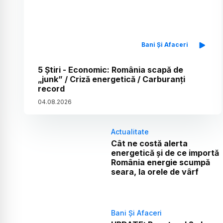
Bani Și Afaceri
5 Știri - Economic: România scapă de
„junk” / Criză energetică / Carburanți
record
04
.
08
.
2026
Actualitate
Cât ne costă alerta
energetică și de ce importă
România energie scumpă
seara, la orele de vârf
Bani Și Afaceri