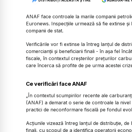
DISTRIBUIȚI ACEASTĂ ȘTIRE
ADAUGĂ-NE 
ANAF face controale la marile companii petrolie
Euronews. Inspecțiile urmează să fie extinse și l
companii de stat.
Verificările vor fi extinse la întreg lanțul de dist
comercianții și beneficiarii finali - în așa fel înc
fiscale, în contextul creșterilor prețurilor carbu
care încerca să profite de pe urma acestei crize
Ce verificări face ANAF
„În contextul scumpirilor recente ale carburanț
(ANAF) a demarat o serie de controale la nivel
practici de neconformare fiscală pe fondul evoluț
Acțiunile vizează întreg lanțul de distribuție, de
finali, cu scopul de a identifica operatorii eco