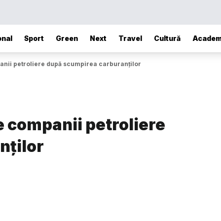
onal
Sport
Green
Next
Travel
Cultură
Academ
nii petroliere după scumpirea carburanților
e companii petroliere
nților