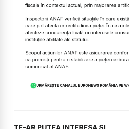
fiscale în contextul actual, prin majorarea artifi
Inspectorii ANAF verifică situațiile în care exist
care pot afecta corectitudinea pieței. În cazuri
afecteze concurența loială ori interesele consuma
instituțiile abilitate ale statului.
Scopul acțiunilor ANAF este asigurarea conformă
ca premisă pentru o stabilizare a pieței carbura
comunicat al ANAF.
URMĂREȘTE CANALUL EURONEWS ROMÂNIA PE W
TE-AR PUTEA INTERESA ȘI