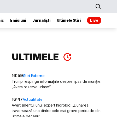
ic
Emisiuni
Jurnaliști
Ultimele Stiri
Live
ULTIMELE
16:59
Știri Externe
Trump respinge informațiile despre lipsa de muniție:
„Avem rezerve uriașe”
16:47
Actualitate
Avertismentul unui expert hidrolog: „Dunărea
traversează una dintre cele mai grave perioade din
ultimele decenii”