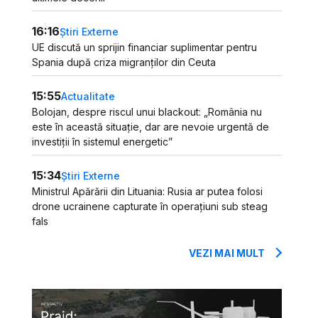
16:16
Știri Externe
UE discută un sprijin financiar suplimentar pentru
Spania după criza migranților din Ceuta
15:55
Actualitate
Bolojan, despre riscul unui blackout: „România nu
este în această situație, dar are nevoie urgentă de
investiții în sistemul energetic”
15:34
Știri Externe
Ministrul Apărării din Lituania: Rusia ar putea folosi
drone ucrainene capturate în operațiuni sub steag
fals
VEZI MAI MULT