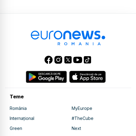
Teme
România
MyEurope
Internațional
#TheCube
Green
Next