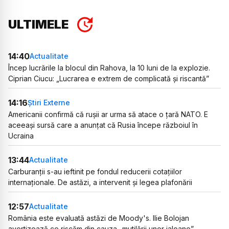
ULTIMELE
14:40
Actualitate
Încep lucrările la blocul din Rahova, la 10 luni de la explozie.
Ciprian Ciucu: „Lucrarea e extrem de complicată și riscantă”
14:16
Știri Externe
Americanii confirmă că rușii ar urma să atace o țară NATO. E
aceeași sursă care a anunțat că Rusia începe războiul în
Ucraina
13:44
Actualitate
Carburanții s-au ieftinit pe fondul reducerii cotațiilor
internaționale. De astăzi, a intervenit și legea plafonării
12:57
Actualitate
România este evaluată astăzi de Moody's. Ilie Bolojan
avertizează ce riscăm din cauza „mutilării unor jaloane”