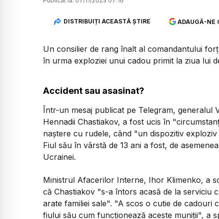
Publicat la:
07/11/2023 07:16
DISTRIBUIȚI ACEASTĂ ȘTIRE
ADAUGĂ-NE 
Un consilier de rang înalt al comandantului forțe
în urma exploziei unui cadou primit la ziua lui
Accident sau asasinat?
Într-un mesaj publicat pe Telegram, generalul Va
Hennadii Chastiakov, a fost ucis în "circumstanț
naștere cu rudele, când "un dispozitiv exploziv
Fiul său în vârstă de 13 ani a fost, de asemenea,
Ucrainei.
Ministrul Afacerilor Interne, Ihor Klimenko, a sc
că Chastiakov "s-a întors acasă de la serviciu c
arate familiei sale". "A scos o cutie de cadouri
fiului său cum funcționează aceste muniții", a 