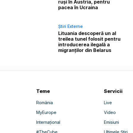
ruși în Austria, pentru
pacea în Ucraina
Știri Externe
Lituania descoperă un al
treilea tunel folosit pentru
introducerea ilegală a
migranților din Belarus
Teme
Servicii
România
Live
MyEurope
Video
Internațional
Emisiuni
#TheCube
Ultimele Știri