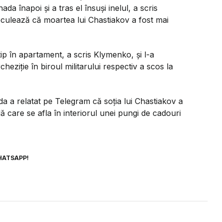
ada înapoi și a tras el însuși inelul, a scris
eculează că moartea lui Chastiakov a fost mai
 tip în apartament, a scris Klymenko, și l-a
cheziție în biroul militarului respectiv a scos la
a a relatat pe Telegram că soția lui Chastiakov a
 care se afla în interiorul unei pungi de cadouri
HATSAPP!