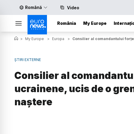
Română
Video
România
My Europe
Internați
>
My Europe
>
Europa
>
Consilier al comandantului forț
ȘTIRI EXTERNE
Consilier al comandantul
ucrainene, ucis de o gre
naștere