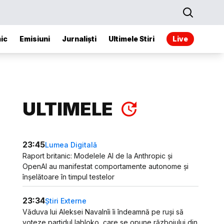
ic
Emisiuni
Jurnaliști
Ultimele Stiri
Live
ULTIMELE
23:45
Lumea Digitală
Raport britanic: Modelele AI de la Anthropic și
OpenAI au manifestat comportamente autonome și
înșelătoare în timpul testelor
23:34
Știri Externe
Văduva lui Aleksei Navalnîi îi îndeamnă pe ruși să
voteze partidul Iabloko, care se opune războiului din