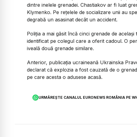
dintre inelele grenadei. Chastiakov ar fi luat gren
Klymenko. Pe rețelele de socializare unii au sp
degrabă un asasinat decât un accident.
Poliția a mai găsit încă cinci grenade de același
identificat pe colegul care a oferit cadoul. O per
iveală două grenade similare.
Anterior, publicația ucraineană Ukrainska Pravd
declarat că explozia a fost cauzată de o grenadă
pe care acesta o adusese acasă.
URMĂREȘTE CANALUL EURONEWS ROMÂNIA PE W