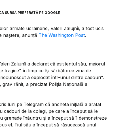
CA SURSĂ PREFERATĂ PE GOOGLE
lor armate ucrainene, Valeri Zalujnîi, a fost ucis
 de naștere, anunță
The Washington Post
.
leri Zalujnîi a declarat că asistentul său, maiorul
e tragice" în timp ce își sărbătorea ziua de
 necunoscut a explodat într-unul dintre cadouri".
 grav rănit, a precizat Poliția Națională a
ris luni pe Telegram că ancheta inițială a arătat
u cadouri de la colegi, pe care a început să le
 cu grenade înăuntru și a început să îi demonstreze
spus el. Fiul său a început să răsucească unul