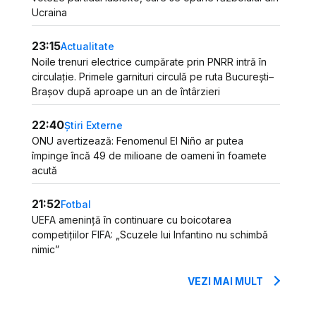
Ucraina
23:15
Actualitate
Noile trenuri electrice cumpărate prin PNRR intră în
circulație. Primele garnituri circulă pe ruta București–
Brașov după aproape un an de întârzieri
22:40
Știri Externe
ONU avertizează: Fenomenul El Niño ar putea
împinge încă 49 de milioane de oameni în foamete
acută
21:52
Fotbal
UEFA amenință în continuare cu boicotarea
competițiilor FIFA: „Scuzele lui Infantino nu schimbă
nimic”
VEZI MAI MULT