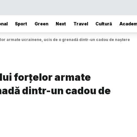
onal
Sport
Green
Next
Travel
Cultură
Academ
elor armate ucrainene, ucis de o grenadă dintr-un cadou de naștere
ui forțelor armate
nadă dintr-un cadou de